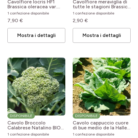
Cavolfiore locris HF1
Cavolfiore meraviglia di
Brassica oleracea var.
tutte le stagioni
Brassica
botrytis Locris F1
oleracea var. botrytis
1 confezione disponibile
1 confezione disponibile
Merveille de Toutes
7,90 €
2,90 €
Saisons
Mostra i dettagli
Mostra i dettagli
DISPONIBILE
DISPONIBILE
Cavolo Broccolo
Cavolo cappuccio cuore
Calabrese Natalino BIO
di bue medio de la Halle
Brassica oleracea var.
Brassica oleracea var.
1 confezione disponibile
1 confezione disponibile
italica Ramoso
capitata Cœur de Bœuf