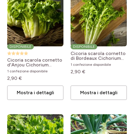
DISPONIBILE
DISPONIBILE
Cicoria scarola cornetto
di Bordeaux
Cichorium
Cicoria scarola cornetto
endivia var. latifolium
d'Anjou
Cichorium
1 confezione disponibile
Cornet de Bordeaux
endivia var. latifolium
2,90 €
1 confezione disponibile
Cornet d'Anjou
2,90 €
Mostra i dettagli
Mostra i dettagli