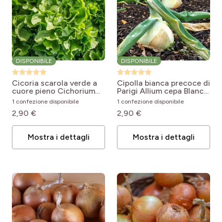
DISPONIBILE
DISPONIBILE
Cicoria scarola verde a
Cipolla bianca precoce di
cuore pieno
Cichorium
Parigi
Allium cepa Blanc
endivia var. latifolium
hâtif de Paris
1 confezione disponibile
1 confezione disponibile
Ronde Verte à Coeur
2,90 €
2,90 €
Plein
Mostra i dettagli
Mostra i dettagli