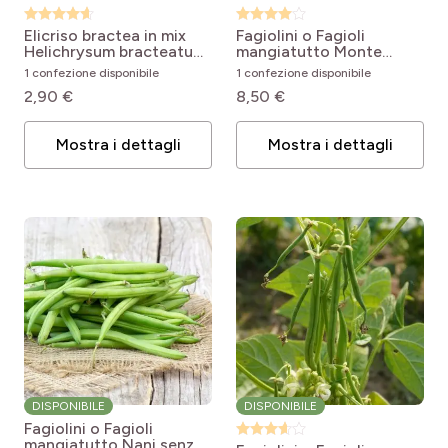
Elicriso bractea in mix
Fagiolini o Fagioli
Helichrysum bracteatum
mangiatutto Monte
monstrosum
Gusto
Phaseolus vulgaris
1 confezione disponibile
1 confezione disponibile
Monte Gusto
2,90 €
8,50 €
Mostra i dettagli
Mostra i dettagli
DISPONIBILE
DISPONIBILE
Fagiolini o Fagioli
mangiatutto Nani senza