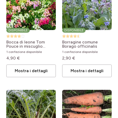
DISPONIBILE
DISPONIBILE
Bocca di leone Tom
Borragine comune
Pouce in miscuglio
Borago officinalis
Antirrhinum majus nanum
1 confezione disponibile
1 confezione disponibile
Rainbow
4,90 €
2,90 €
Mostra i dettagli
Mostra i dettagli