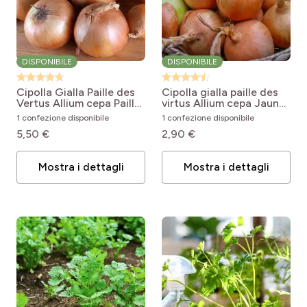
DISPONIBILE
DISPONIBILE
Cipolla Gialla Paille des
Cipolla gialla paille des
Vertus
Allium cepa Paille
virtus
Allium cepa Jaune
des Vertus
paille des Vertus
1 confezione disponibile
1 confezione disponibile
5,50 €
2,90 €
Mostra i dettagli
Mostra i dettagli