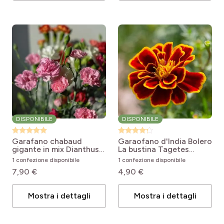
DISPONIBILE
DISPONIBILE
Garafano chabaud
Garaofano d'India Bolero
gigante in mix
Dianthus
La bustina
Tagetes
caryophyllus Giant
patula Durango Bolero F1
1 confezione disponibile
1 confezione disponibile
Chabaud Mixed
Hybrid
7,90 €
4,90 €
Mostra i dettagli
Mostra i dettagli