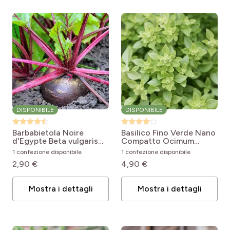
DISPONIBILE
DISPONIBILE
Barbabietola Noire
Basilico Fino Verde Nano
d'Egypte
Beta vulgaris
Compatto
Ocimum
noire plate d'Egypte
basilicum Fin Vert
1 confezione disponibile
1 confezione disponibile
2,90 €
4,90 €
Mostra i dettagli
Mostra i dettagli