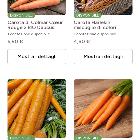
DISPONIBILE
DISPONIBILE
Carota di Colmar Cœur
Carota Harlekin
Rouge 2 BIO
Daucus
miscuglio di colori
carota Colmar à coeur
Daucus carota Harlekin
1 confezione disponibile
1 confezione disponibile
rouge 2
mix
5,90 €
4,90 €
Mostra i dettagli
Mostra i dettagli
DISPONIBILE
DISPONIBILE