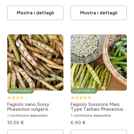
Mostra i dettagli
Mostra i dettagli
DISPONIBILE
DISPONIBILE
Fagiolo nano Soisy
Fagiolo Soissons Maïs
Phaseolus vulgaris
Type Tarbais
Phaseolus
Soissy
vulgaris maïs type
1 confezione disponibile
1 confezione disponibile
Tarbais
10,50 €
6,90 €