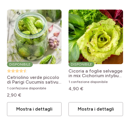
DISPONIBILE
DISPONIBILE
Cicoria a foglie selvagge
in mix
Cichorium intybus
Cetriolino verde piccolo
Mix
di Parigi
Cucumis sativus
1 confezione disponibile
Vert Petit de Paris
4,90 €
1 confezione disponibile
2,90 €
Mostra i dettagli
Mostra i dettagli