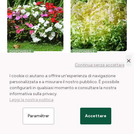
DISPONIBILE
DISPONIBILE
×
Impatiens hybridas in mix
Indivia riccia di Meaux
Continua senza accettare
Impatiens walleriana F2
Cichorium endivia
Colour Cocktail
crispum Fine de Meaux
I cookie ci aiutano a offrire un'esperienza di navigazione
1 confezione disponibile
1 confezione disponibile
personalizzata e a misurare il nostro pubblico. È possibile
4,90 €
2,90 €
configurarli in qualsiasi momento e consultare la nostra
informativa sulla privacy.
Mostra i dettagli
Mostra i dettagli
Leggi la nostra politica
Paramétrer
Accettare
Filtrer les articles