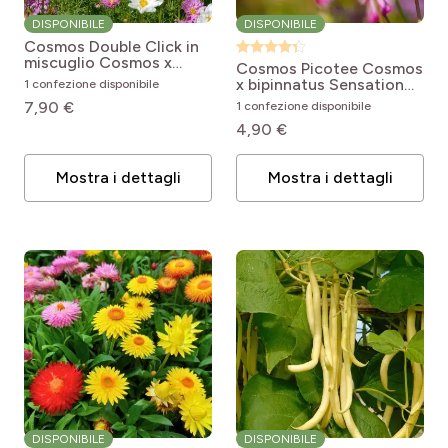
DISPONIBILE
DISPONIBILE
Cosmos Double Click in
miscuglio
Cosmos x
Cosmos Picotee
Cosmos
bipinnatus Cosmos
x bipinnatus Sensation
1 confezione disponibile
Double Click Mixed
Picotee
7,90 €
1 confezione disponibile
4,90 €
Mostra i dettagli
Mostra i dettagli
DISPONIBILE
DISPONIBILE