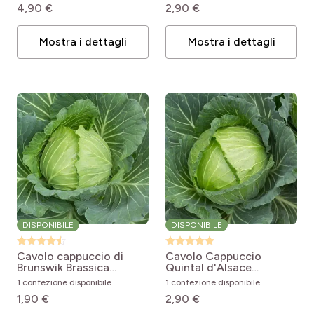
4,90 €
2,90 €
Calabrese
Moyen de la Halle
Mostra i dettagli
Mostra i dettagli
DISPONIBILE
DISPONIBILE
Cavolo cappuccio di
Cavolo Cappuccio
Brunswik
Brassica
Quintal d'Alsace
oleracea var. capitata De
Brassica oleracea var.
1 confezione disponibile
1 confezione disponibile
Brunswick
capitata Quintal
1,90 €
2,90 €
d'Alsace