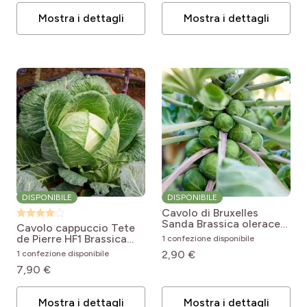
Mostra i dettagli
Mostra i dettagli
DISPONIBILE
DISPONIBILE
Cavolo di Bruxelles
Sanda
Brassica oleracea
Cavolo cappuccio Tete
var. gemmifera Sanda
de Pierre HF1
Brassica
1 confezione disponibile
oleracea var. capitata
2,90 €
1 confezione disponibile
Tête de Pierre F1
7,90 €
Mostra i dettagli
Mostra i dettagli