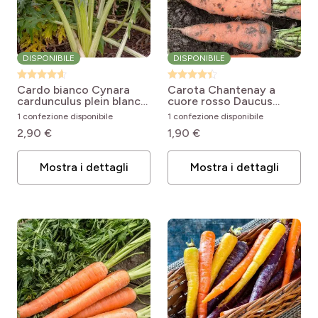
DISPONIBILE
DISPONIBILE
Cardo bianco
Cynara
Carota Chantenay a
cardunculus plein blanc
cuore rosso
Daucus
inerme
carota Chantenay à
1 confezione disponibile
1 confezione disponibile
coeur rouge
2,90 €
1,90 €
Mostra i dettagli
Mostra i dettagli