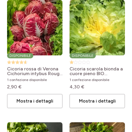
DISPONIBILE
DISPONIBILE
Cicoria rossa di Verona
Cicoria scarola bionda a
Cichorium intybus Rouge
cuore pieno BIO
de Vérone
Cichorium endivia var.
1 confezione disponibile
1 confezione disponibile
latifolium Blonde à
2,90 €
4,30 €
Coeur Plein
Mostra i dettagli
Mostra i dettagli