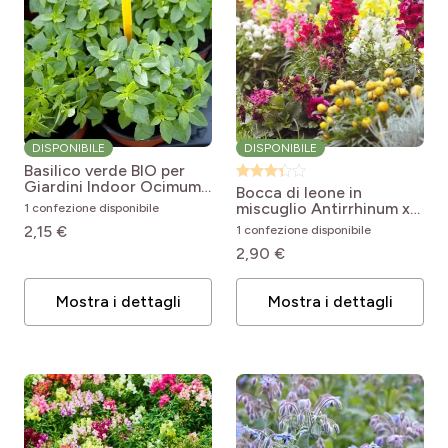
DISPONIBILE
DISPONIBILE
Basilico verde BIO per
Giardini Indoor
Ocimum
Bocca di leone in
basilicum Grand vert
miscuglio
Antirrhinum x
1 confezione disponibile
majus Maximum varié
2,15 €
1 confezione disponibile
2,90 €
Mostra i dettagli
Mostra i dettagli