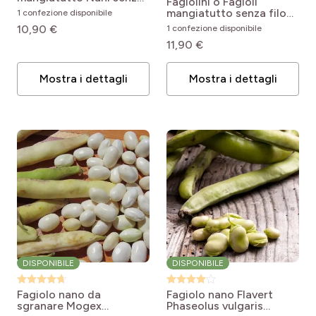
Fagiolini o Fagioli
filo Cupidon
Phaseolus
mangiatutto senza filo
1 confezione disponibile
vulgaris Cupidon
Bravo
Phaseolus vulgaris
10,90 €
1 confezione disponibile
Bravo
11,90 €
Mostra i dettagli
Mostra i dettagli
DISPONIBILE
DISPONIBILE
Fagiolo nano da
Fagiolo nano Flavert
sgranare Mogex
Phaseolus vulgaris