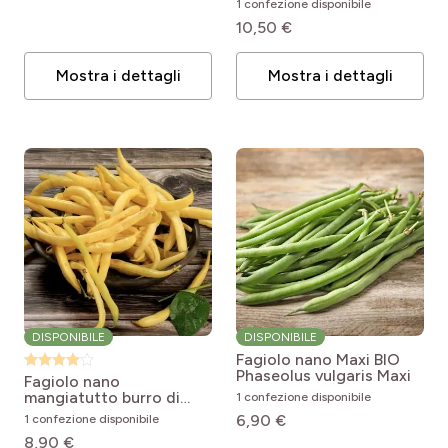
1 confezione disponibile
10,50 €
Mostra i dettagli
Mostra i dettagli
DISPONIBILE
DISPONIBILE
Fagiolo nano Maxi BIO
Phaseolus vulgaris Maxi
Fagiolo nano
mangiatutto burro di
1 confezione disponibile
Rocquencourt
Phaseolus
6,90 €
1 confezione disponibile
vulgaris Beurre de
8,90 €
Rocquencourt