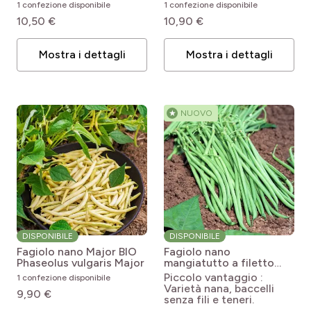
Phaseolus vulgaris
Flavert
1 confezione disponibile
1 confezione disponibile
Mogex
10,50 €
10,90 €
Mostra i dettagli
Mostra i dettagli
★
NUOVO
DISPONIBILE
DISPONIBILE
Fagiolo nano Major BIO
Fagiolo nano
Phaseolus vulgaris Major
mangiatutto a filetto
Fleuret
Phaseolus
Piccolo vantaggio :
1 confezione disponibile
vulgaris var. nanus
Varietà nana, baccelli
9,90 €
Fleuret
senza fili e teneri.