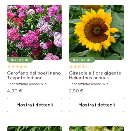
DISPONIBILE
DISPONIBILE
Garofano dei poeti nano
Girasole a fiore gigante
Tappeto Indiano
Helianthus annuus
Dianthus barbatus Indian
Uniflorus Giganteus
1 confezione disponibile
1 confezione disponibile
Carpet Mixed
4,90 €
2,90 €
Mostra i dettagli
Mostra i dettagli