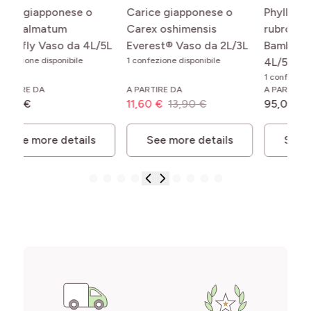
Phyllostachys
Agapanthe Graphite
Ac
rubromarginata -
White Pot de 2L/3L
cr
3L
Bambou moyen Pot de
1 confezione disponibile
2L
4L/5L
1 c
1 confezione disponibile
A PARTIRE DA
A PARTIRE DA
A 
95,00 €
18,90 €
13
See more details
See more details