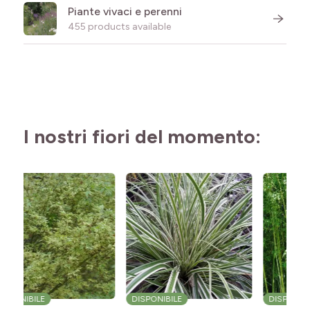
Piante vivaci e perenni
455 products available
I nostri fiori del momento:
DISPONIBILE
DISPONIBILE
D