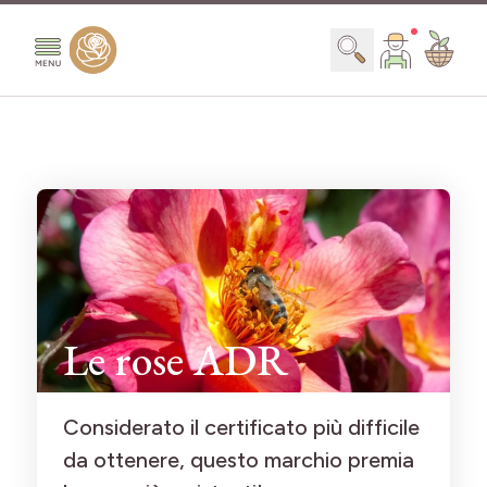
Salta al contenuto
Search
Le rose ADR
Considerato il certificato più difficile
da ottenere, questo marchio premia