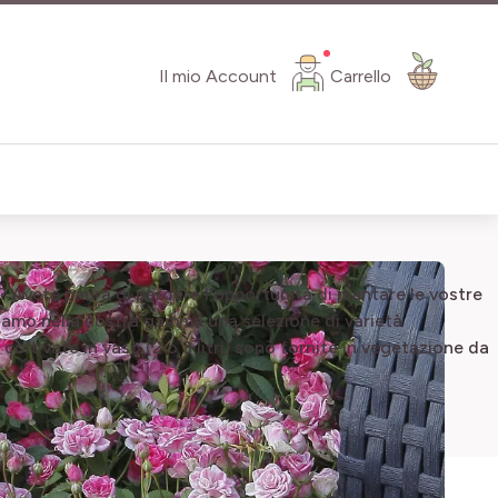
Il mio Account
Carrello
 Avete paura di perdere l'opportunit
à
di piantare le vostre
friamo nella nostra gamma una selezione di variet
à
 coltivate
in vaso (2 o 3 litri) sono fornite in vegetazione da