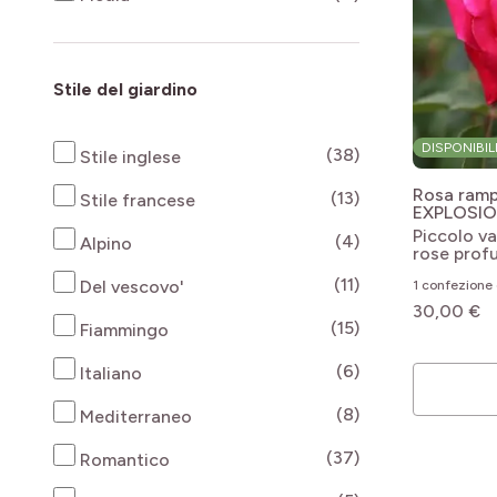
Stile del giardino
DISPONIBIL
products availab
(38)
Stile inglese
Rosa ram
products availab
(13)
Stile francese
EXPLOSIO
'Baisiko
Piccolo va
products availab
(4)
Alpino
rose prof
products availab
(11)
Del vescovo'
1 confezione 
30,00 €
products availab
(15)
Fiammingo
products availab
(6)
Italiano
products availab
(8)
Mediterraneo
products availab
(37)
Romantico