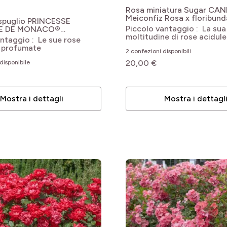
Rosa miniatura Sugar CA
Meiconfiz
Rosa x floribun
spuglio PRINCESSE
Candy Rose® Meiconfiz
Piccolo vantaggio : La sua
E DE MONACO®
moltitudine di rose acidule
k
Rosa Princesse Charlene
ntaggio : Le sue rose
 'Meidysouk'
e profumate
2 confezioni disponibili
le
20,00 €
disponibile
le
Mostra i dettagli
Mostra i dettagl