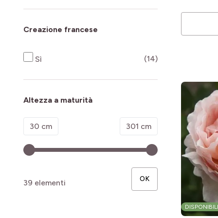
Creazione francese
products availab
(14)
Sì
Altezza a maturità
Minimum value
Valore massimo
30 cm
301 cm
OK
39 elementi
DISPONIBIL