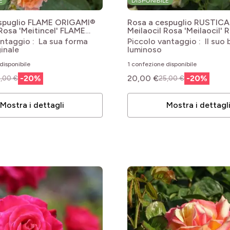
E
DISPONIBILE
espuglio FLAME ORIGAMI®
Rosa a cespuglio RUSTICA®
Rosa 'Meitincel' FLAME
Meilaocil
Rosa 'Meilaocil'
®
III
antaggio : La sua forma
Piccolo vantaggio : Il suo 
inale
luminoso
disponibile
1 confezione disponibile
-
20
%
20,00 €
-
20
%
,00 €
25,00 €
Mostra i dettagli
Mostra i dettagl
le
le