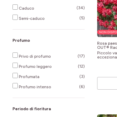
products availab
(34)
Caduco
products availab
(5)
Semi-caduco
NON DISPO
Profumo
Rosa pae
OUT® Rad
KNOCK O
Piccolo v
products availab
(17)
Privo di profumo
ecceziona
products availab
(12)
Profumo leggero
products availab
(3)
Profumata
products availab
(6)
Profumo intenso
Periodo di fioritura