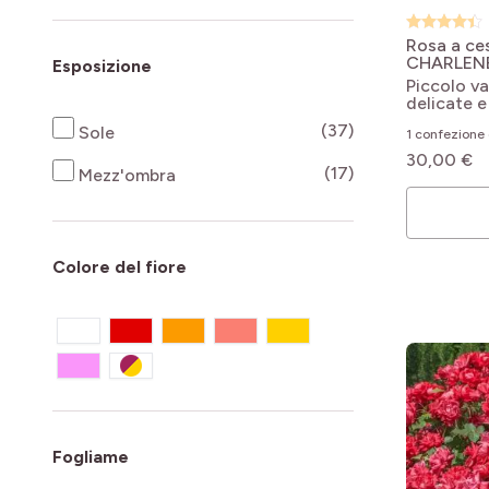
Rosa a ce
CHARLEN
Esposizione
Meidysou
Piccolo va
de Monaco
delicate 
products availab
(37)
Sole
1 confezione 
30,00 €
products availab
(17)
Mezz'ombra
Colore del fiore
Fogliame