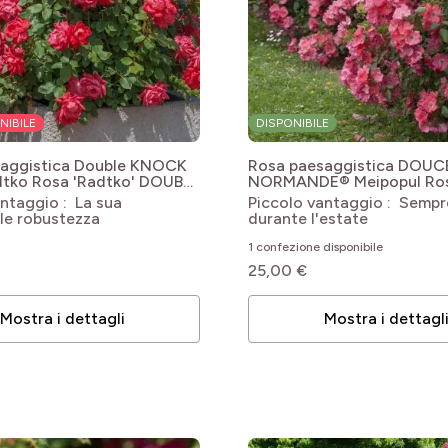
le
le
NIBILE
DISPONIBILE
saggistica Double KNOCK
Rosa paesaggistica DOU
tko
Rosa 'Radtko' DOUBLE
NORMANDE® Meipopul
Ro
UT®
Douceur Normande® 'Meip
antaggio : La sua
Piccolo vantaggio : Sempre
le
le robustezza
durante l'estate
1 confezione disponibile
le
25,00 €
le
Mostra i dettagli
Mostra i dettagl
le