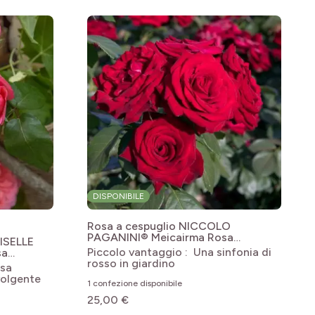
DISPONIBILE
Rosa a cespuglio NICCOLO
PAGANINI® Meicairma
Rosa
ISELLE
'Meicairma' NICCOLO PAGANINI®
Piccolo vantaggio : Una sinfonia di
sa
rosso in giardino
LE
osa
volgente
1 confezione disponibile
25,00 €