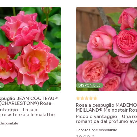
le
le
le
le
E
DISPONIBILE
espuglio JEAN COCTEAU®
 (CHARLESTON®)
Rosa
Rosa a cespuglio MADEMO
n' JEAN COCTEAU®
antaggio : La sua
MEILLAND® Meinostair
Ro
le
 resistenza alle malattie
'Meinostair' MADEMOISEL
Piccolo vantaggio : Una r
MEILLAND®
romantica dal profumo av
disponibile
le
1 confezione disponibile