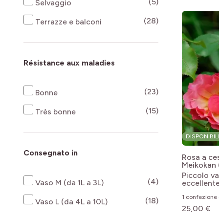
products availab
(5)
Selvaggio
products availab
(28)
Terrazze e balconi
Résistance aux maladies
products availab
(23)
Bonne
products availab
(15)
Très bonne
DISPONIBIL
Consegnato in
Rosa a c
Meikokan
'Meikoka
Piccolo v
products availab
(4)
Vaso M (da 1L a 3L)
eccellente
1 confezione 
products availab
(18)
Vaso L (da 4L a 10L)
25,00 €