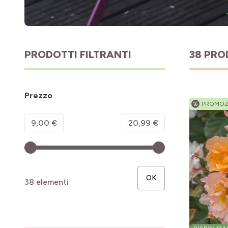
PRODOTTI FILTRANTI
38 PRO
Prezzo
%
PROMOZ
Minimum value
Valore massimo
9,00 €
20,99 €
OK
38 elementi