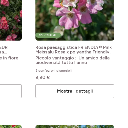
DISPONIBILE
CEUR
Rosa paesaggistica FRIENDLY® Pink
sa
Meissalu
Rosa x polyantha Friendly®
opul'
Pink 'Meissalu'
 in fiore
Piccolo vantaggio : Un amico della
biodiversità tutto l'anno
2 confezioni disponibili
9,90 €
i
Mostra i dettagli