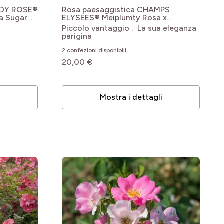
NDY ROSE®
Rosa paesaggistica CHAMPS
da Sugar
ELYSEES® Meiplumty
Rosa x
floribunda Street Colors® Champs
Piccolo vantaggio : La sua eleganza
Elysées® 'Meiplumty'
parigina
2 confezioni disponibili
20,00 €
i
Mostra i dettagli