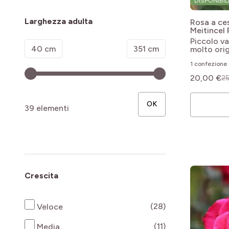
DISPONIBIL
Larghezza adulta
Rosa a c
Meitincel
ORIGAMI
Piccolo v
Minimum value
Valore massimo
40 cm
351 cm
molto orig
1 confezione 
20,00 €
25
OK
39 elementi
Crescita
products availab
(28)
Veloce
products availab
(11)
Media