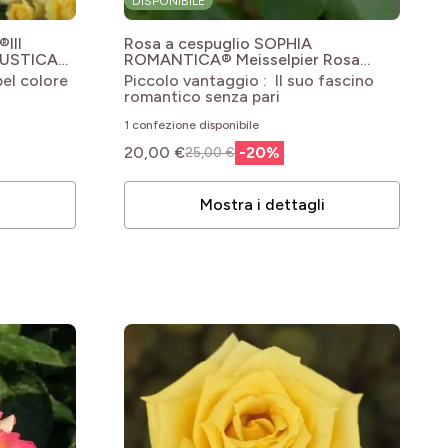
DISPONIBILE
III
Rosa a cespuglio SOPHIA
 RUSTICA®
ROMANTICA® Meisselpier
Rosa
'Meisselpier' SOPHIA ROMANTICA®
bel colore
Piccolo vantaggio : Il suo fascino
romantico senza pari
1 confezione disponibile
20,00 €
-
20
%
25,00 €
i
Mostra i dettagli