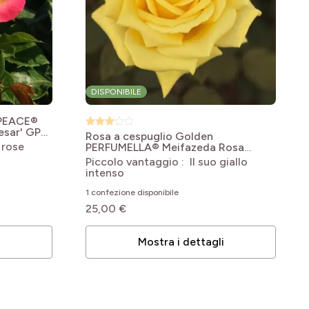
DISPONIBILE
 PEACE®
esar' GPT
Rosa a cespuglio Golden
 rose
PERFUMELLA® Meifazeda
Rosa
'Meifazeda' GOLDEN PERFUMELLA®
Piccolo vantaggio : Il suo giallo
/ NICOLAS HULOT®
intenso
1 confezione disponibile
25,00 €
i
Mostra i dettagli