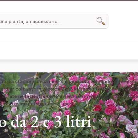
Search
nti. La stagione della
messa dimora sta volgendo al termine ?
hardier coltivate
in vaso da 2 o 3 litri sono fatte per voi! Of
 curate nelle nostre serre e nei nostri vivai all’aperto.
L
e rose
rite o meno in funzione dei mesi.
 da 2 e 3 litri