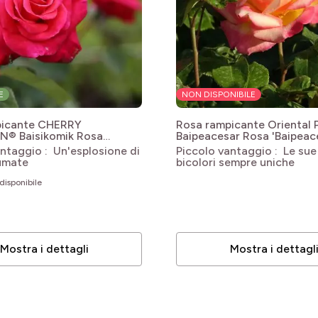
E
NON DISPONIBILE
le
picante CHERRY
Rosa rampicante Oriental
le
N® Baisikomik
Rosa
Baipeacesar
Rosa 'Baipeac
mik' CHERRY EXPLOSION®
ORIENTAL PEACE®
ntaggio : Un'esplosione di
Piccolo vantaggio : Le sue
le
umate
bicolori sempre uniche
le
disponibile
le
le
Mostra i dettagli
Mostra i dettagl
le
le