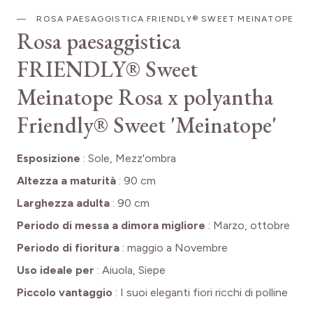
ROSA PAESAGGISTICA FRIENDLY® SWEET MEINATOPE
Rosa paesaggistica
FRIENDLY® Sweet
Meinatope
Rosa x polyantha
Friendly® Sweet 'Meinatope'
Esposizione
:
Sole, Mezz'ombra
Altezza a maturità
:
90 cm
Larghezza adulta
:
90 cm
Periodo di messa a dimora migliore
:
Marzo, ottobre
Periodo di fioritura
:
maggio a Novembre
Uso ideale per
:
Aiuola, Siepe
Piccolo vantaggio
:
I suoi eleganti fiori ricchi di polline