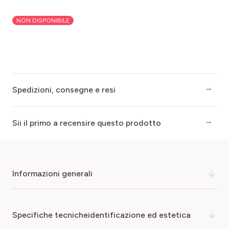
NON DISPONIBILE
Spedizioni, consegne e resi
Sii il primo a recensire questo prodotto
informazioni generali
L'amico della biodiversità! Dotato di graziose rose
specifiche tecnicheidentificazione ed estetica
semplici ricche di polline e nettare, di una generosa