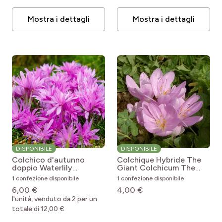
Mostra i dettagli
Mostra i dettagli
DISPONIBILE
DISPONIBILE
Colchico d'autunno
Colchique Hybride The
doppio Waterlily
Giant
Colchicum The
Colchicum x automnale
Giant
1 confezione disponibile
1 confezione disponibile
Waterlily
6,00 €
4,00 €
l'unità, venduto da 2 per un
totale di 12,00 €