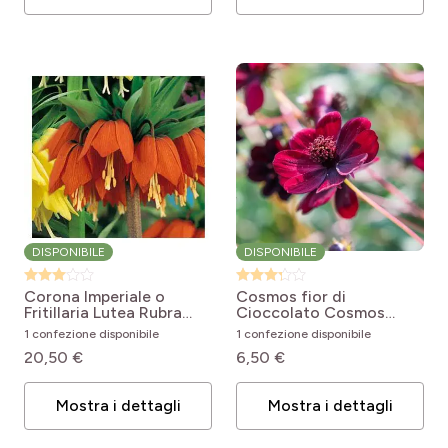
DISPONIBILE
DISPONIBILE
Corona Imperiale o
Cosmos fior di
Fritillaria Lutea Rubra
Cioccolato
Cosmos
Fritillaria imperialis Rubra
atrosanguineus
1 confezione disponibile
1 confezione disponibile
20,50 €
6,50 €
Mostra i dettagli
Mostra i dettagli