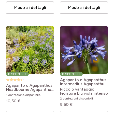
Mostra i dettagli
Mostra i dettagli
DISPONIBILE
DISPONIBILE
Agapanto o Agapanthus
Intermedius
Agapanthus
Agapanto o Agapanthus
inapertus Intermedius
Piccolo vantaggio :
Headbourne
Agapanthus
Fioritura blu viola intenso
Hybride Headbourne Blue
1 confezione disponibile
2 confezioni disponibili
10,50 €
9,50 €