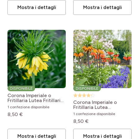
Mostra i dettagli
Mostra i dettagli
DISPONIBILE
DISPONIBILE
Corona Imperiale o
Fritillaria Lutea
Fritillaria
Corona Imperiale o
imperialis Lutea
Fritillaria Lutea
1 confezione disponibile
Arancione
Fritillaria
8,50 €
1 confezione disponibile
imperialis Orange Beauty
8,50 €
Mostra i dettagli
Mostra i dettagli