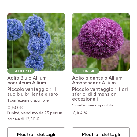
DISPONIBILE
DISPONIBILE
Aglio Blu o Allium
Aglio gigante o Allium
caeruleum
Allium
Ambassador
Allium
caeruleum
Ambassador
Piccolo vantaggio : Il
Piccolo vantaggio : fiori
suo blu brillante e raro
sferici di dimensioni
eccezionali
1 confezione disponibile
1 confezione disponibile
0,50 €
7,50 €
l'unità, venduto da 25 per un
totale di 12,50 €
Mostra i dettagli
Mostra i dettagli