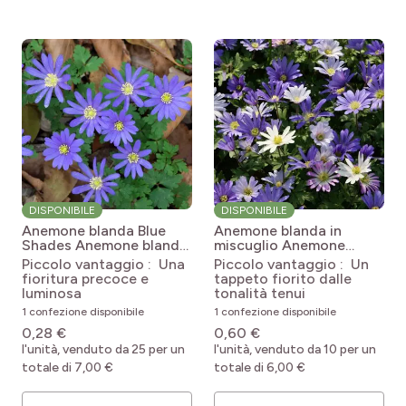
DISPONIBILE
DISPONIBILE
Anemone blanda Blue
Anemone blanda in
Shades
Anemone blanda
miscuglio
Anemone
Blue Shades
blanda Mix
Piccolo vantaggio : Una
Piccolo vantaggio : Un
fioritura precoce e
tappeto fiorito dalle
luminosa
tonalità tenui
1 confezione disponibile
1 confezione disponibile
0,28 €
0,60 €
l'unità, venduto da 25 per un
l'unità, venduto da 10 per un
totale di 7,00 €
totale di 6,00 €