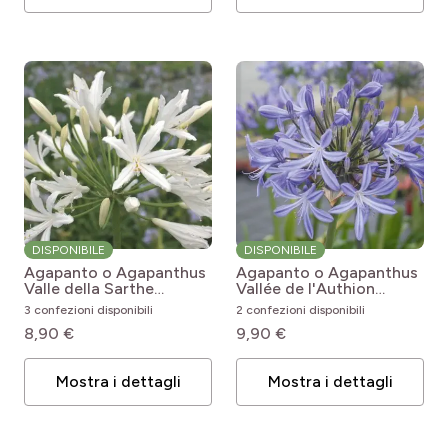
DISPONIBILE
DISPONIBILE
Agapanto o Agapanthus
Agapanto o Agapanthus
Valle della Sarthe
Vallée de l'Authion
Agapanthus x hybridus
Agapanthus x hybridus
3 confezioni disponibili
2 confezioni disponibili
Vallée de la Sarthe
Vallée de l'Authion
8,90 €
9,90 €
Mostra i dettagli
Mostra i dettagli