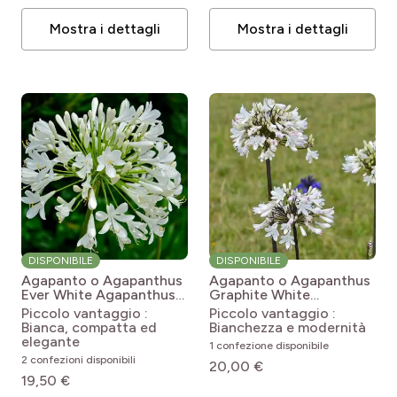
Mostra i dettagli
Mostra i dettagli
DISPONIBILE
DISPONIBILE
Agapanto o Agapanthus
Agapanto o Agapanthus
Ever White
Agapanthus
Graphite White
Ever White 'WP001'
Agapanthus Graphite®
Piccolo vantaggio :
Piccolo vantaggio :
White 'TURK3'
Bianca, compatta ed
Bianchezza e modernità
elegante
1 confezione disponibile
2 confezioni disponibili
20,00 €
19,50 €