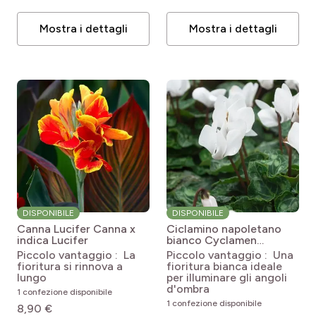
Mostra i dettagli
Mostra i dettagli
DISPONIBILE
DISPONIBILE
Canna Lucifer
Canna x
Ciclamino napoletano
indica Lucifer
bianco
Cyclamen
hederifolium 'Album'
Piccolo vantaggio : La
Piccolo vantaggio : Una
fioritura si rinnova a
fioritura bianca ideale
lungo
per illuminare gli angoli
d'ombra
1 confezione disponibile
1 confezione disponibile
8,90 €