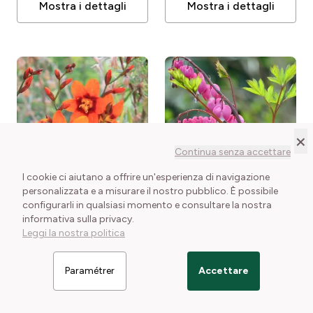
Mostra i dettagli
Mostra i dettagli
×
Continua senza accettare
I cookie ci aiutano a offrire un'esperienza di navigazione
DISPONIBILE
DISPONIBILE
personalizzata e a misurare il nostro pubblico. È possibile
Cuor di Maria Rosa o
configurarli in qualsiasi momento e consultare la nostra
Dicentra spectabilis
Crocosmia X Emily
informativa sulla privacy.
Dicentra spectabilis
McKenzie
Crocosmia
2 confezioni disponibili
Leggi la nostra politica
crocosmiflora Emily
5,50 €
1 confezione disponibile
McKenzie
7,50 €
Paramétrer
Accettare
Filtrer les articles
Mostra i dettagli
Mostra i dettagli