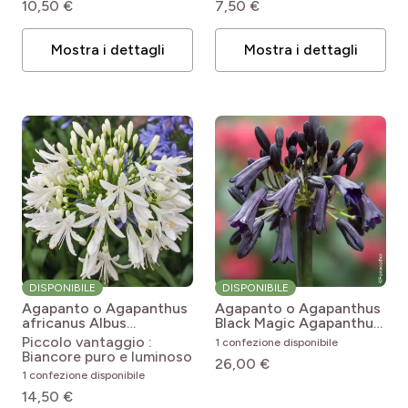
10,50 €
7,50 €
pro
(31)
L'interno
Mostra i dettagli
Mostra i dettagli
DISPONIBILE
DISPONIBILE
Agapanto o Agapanthus
Agapanto o Agapanthus
africanus Albus
Black Magic
Agapanthus
Agapanthus umbellatus
inapertus subsp.
Piccolo vantaggio :
1 confezione disponibile
Albus
pendulus Black Magic
Biancore puro e luminoso
26,00 €
1 confezione disponibile
14,50 €