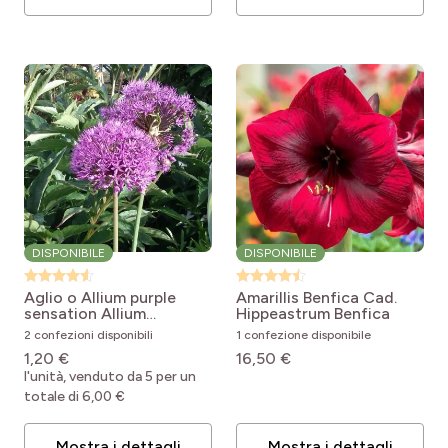
DISPONIBILE
DISPONIBILE
Aglio o Allium purple
Amarillis Benfica Cad.
sensation
Allium
Hippeastrum Benfica
aflatunense Purple
2 confezioni disponibili
1 confezione disponibile
Sensation
1,20 €
16,50 €
l'unità, venduto da 5 per un
totale di 6,00 €
Mostra i dettagli
Mostra i dettagli