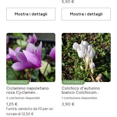
5,50 €
Mostra i dettagli
Mostra i dettagli
DISPONIBILE
DISPONIBILE
Ciclamino napoletano
Colchico d'autunno
rosa
Cyclamen
bianco
Colchicum
hederifolium
autumnale Album
3 confezioni disponibili
1 confezione disponibile
1,25 €
3,90 €
l'unità, venduto da 10 per un
totale di 12,50 €