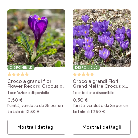
DISPONIBILE
DISPONIBILE
Croco a grandi fiori
Croco a grandi Fiori
Flower Record
Crocus x
Grand Maitre
Crocus x
vernus Flower Record
vernus Grand Maître
1 confezione disponibile
1 confezione disponibile
0,50 €
0,50 €
l'unità, venduto da 25 per un
l'unità, venduto da 25 per un
totale di 12,50 €
totale di 12,50 €
Mostra i dettagli
Mostra i dettagli