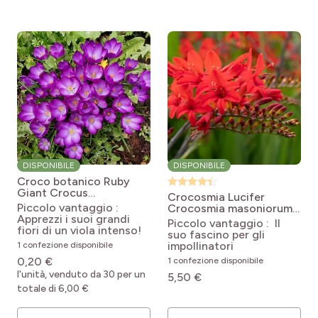
DISPONIBILE
DISPONIBILE
Croco botanico Ruby
Giant
Crocus
Crocosmia Lucifer
tommasinianus Ruby
Piccolo vantaggio :
Crocosmia masoniorum x
Giant
Apprezzi i suoi grandi
paniculata Lucifer
Piccolo vantaggio : Il
fiori di un viola intenso!
suo fascino per gli
impollinatori
1 confezione disponibile
0,20 €
1 confezione disponibile
l'unità, venduto da 30 per un
5,50 €
totale di 6,00 €