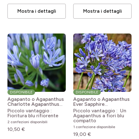
Mostra i dettagli
Mostra i dettagli
DISPONIBILE
DISPONIBILE
Agapanto o Agapanthus
Agapanto o Agapanthus
Charlotte
Agapanthus
Ever Sapphire
Charlotte
Agapanthus Ever
Piccolo vantaggio :
Piccolo vantaggio : Un
Sapphire 'Andbin'
Fioritura blu rifiorente
Agapanthus a fiori blu
compatto
2 confezioni disponibili
1 confezione disponibile
10,50 €
19,00 €