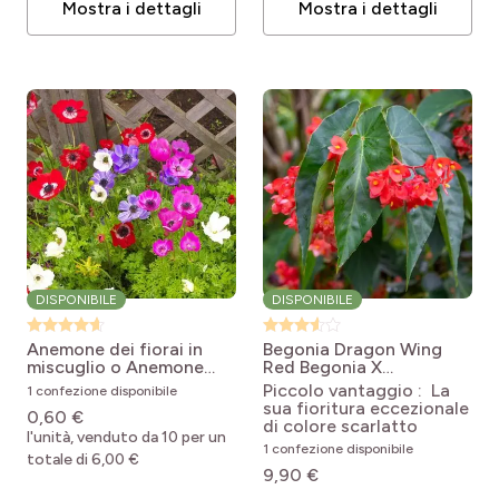
Mostra i dettagli
Mostra i dettagli
DISPONIBILE
DISPONIBILE
Anemone dei fiorai in
Begonia Dragon Wing
miscuglio o Anemone
Red
Begonia X
coronaria
Anemone
semperflorens Dragon
Piccolo vantaggio : La
1 confezione disponibile
coronaria Mix
Wing® rouge
sua fioritura eccezionale
0,60 €
di colore scarlatto
l'unità, venduto da 10 per un
1 confezione disponibile
totale di 6,00 €
9,90 €