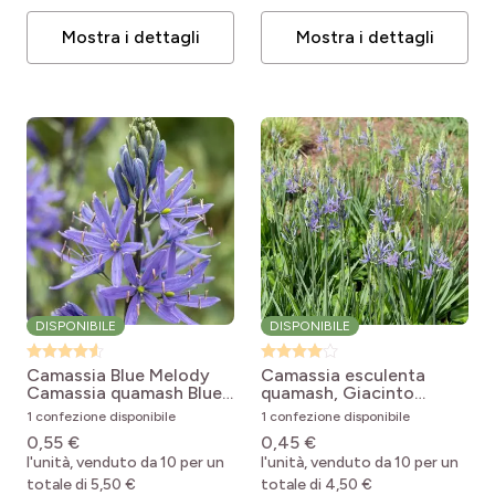
Mostra i dettagli
Mostra i dettagli
DISPONIBILE
DISPONIBILE
Camassia Blue Melody
Camassia esculenta
Camassia quamash Blue
quamash, Giacinto
Melody
indiano o selvatico
1 confezione disponibile
1 confezione disponibile
Camassia quamash
0,55 €
0,45 €
l'unità, venduto da 10 per un
l'unità, venduto da 10 per un
totale di 5,50 €
totale di 4,50 €