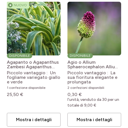
★
NUOVO
DISPONIBILE
DISPONIBILE
Agapanto o Agapanthus
Agio o Allium
Zambesi
Agapanthus
Sphaerocephalon
Allium
praecox subsp. orientalis
sphaerocephalon
Piccolo vantaggio : Un
Piccolo vantaggio : La
'Kek5006' ZAMBEZI
fogliame variegato giallo
sua fioritura elegante e
e verde
prolungata
1 confezione disponibile
2 confezioni disponibili
25,50 €
0,30 €
l'unità, venduto da 30 per un
totale di 9,00 €
Mostra i dettagli
Mostra i dettagli