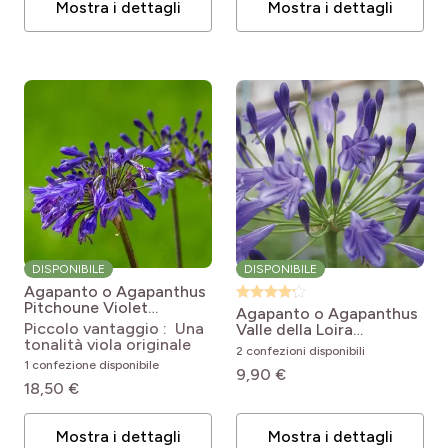
Mostra i dettagli
Mostra i dettagli
DISPONIBILE
DISPONIBILE
Agapanto o Agapanthus
Pitchoune Violet
Agapanto o Agapanthus
Agapanthus x africanus
Piccolo vantaggio : Una
Valle della Loira
Pitchoune Violet
tonalità viola originale
Agapanthus x Vallée de
2 confezioni disponibili
la Loire
1 confezione disponibile
9,90 €
18,50 €
Mostra i dettagli
Mostra i dettagli