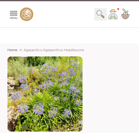
Salta al contenuto
Search
Home
Agapanto o Agapanthus Headbourne