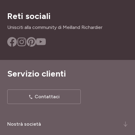
Sì
PORTAMENTO
Reti sociali
ALTEZZA A MATURITÀ
Cespuglio
80 cm
Unisciti alla community di Meilland Richardier
SKU
INTERESSE DECORATIVO
69051
Fioritura decorativa, Portamento geometrico, Fiori
grandi
LARGHEZZA ADULTA
Servizio clienti
60 cm
TIPO DI TERRENO
Leggero, Ricco, Tutti
Contattaci
RUSTICITÀ
Rustica
Nostrà società