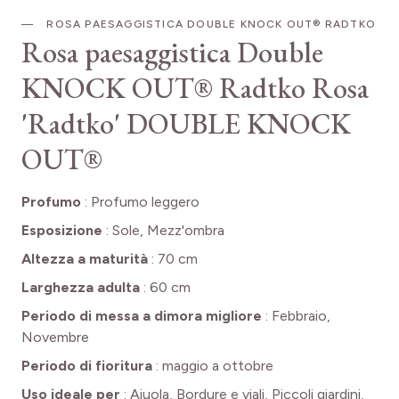
ROSA PAESAGGISTICA DOUBLE KNOCK OUT® RADTKO
Rosa paesaggistica Double
KNOCK OUT® Radtko
Rosa
'Radtko' DOUBLE KNOCK
OUT®
Profumo
:
Profumo leggero
Esposizione
:
Sole, Mezz'ombra
Altezza a maturità
:
70 cm
Larghezza adulta
:
60 cm
Periodo di messa a dimora migliore
:
Febbraio,
Novembre
Periodo di fioritura
:
maggio a ottobre
Uso ideale per
:
Aiuola, Bordure e viali, Piccoli giardini,