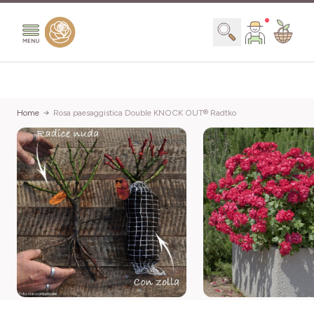
Salta al contenuto
Search
Home
Rosa paesaggistica Double KNOCK OUT® Radtko