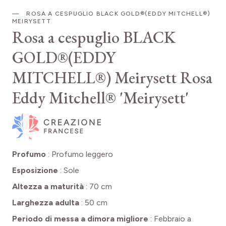
ROSA A CESPUGLIO BLACK GOLD®(EDDY MITCHELL®)
MEIRYSETT
Rosa a cespuglio BLACK
GOLD®(EDDY
MITCHELL®) Meirysett
Rosa
Eddy Mitchell® 'Meirysett'
Profumo
:
Profumo leggero
Esposizione
:
Sole
Altezza a maturità
:
70 cm
Larghezza adulta
:
50 cm
Periodo di messa a dimora migliore
:
Febbraio a