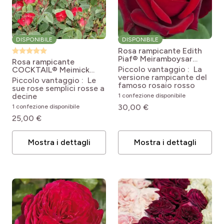
DISPONIBILE
DISPONIBILE
Rosa rampicante Edith
Piaf® Meiramboysar
Rosa rampicante
Rosa 'Meiramboysar'
Piccolo vantaggio : La
COCKTAIL® Meimick
GPT EDITH PIAF®
versione rampicante del
Rosa Cocktail® 'Meimick'
Piccolo vantaggio : Le
famoso rosaio rosso
sue rose semplici rosse a
decine
1 confezione disponibile
30,00 €
1 confezione disponibile
25,00 €
Mostra i dettagli
Mostra i dettagli