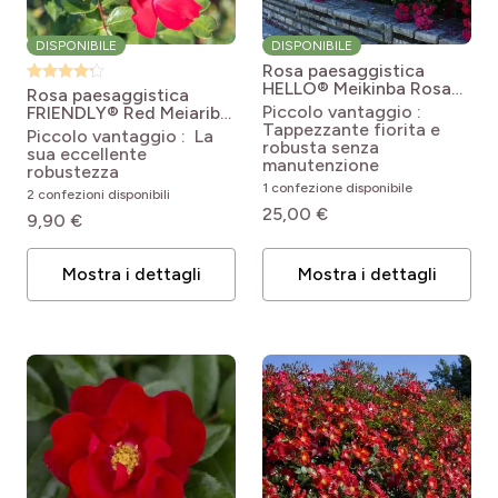
DISPONIBILE
DISPONIBILE
Rosa paesaggistica
HELLO® Meikinba
Rosa
Rosa paesaggistica
'Meikinba' HELLO®
Piccolo vantaggio :
FRIENDLY® Red Meiariba
Tappezzante fiorita e
Rosa x polyantha
Piccolo vantaggio : La
robusta senza
Friendly® Red Meiariba
sua eccellente
manutenzione
robustezza
1 confezione disponibile
2 confezioni disponibili
25,00 €
9,90 €
Mostra i dettagli
Mostra i dettagli