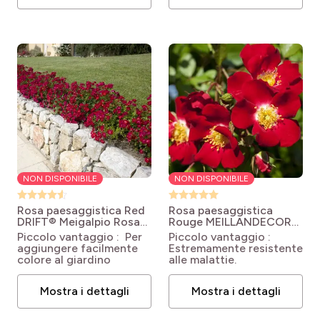
NON DISPONIBILE
NON DISPONIBILE
Rosa paesaggistica Red
Rosa paesaggistica
DRIFT® Meigalpio
Rosa
Rouge MEILLANDECOR®
'Meigalpio' RED DRIFT®
Meineble
Rosa Rouge
Piccolo vantaggio : Per
Piccolo vantaggio :
Meillandécor® 'Meineble'
aggiungere facilmente
Estremamente resistente
colore al giardino
alle malattie.
Mostra i dettagli
Mostra i dettagli