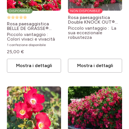
DISPONIBILE
NON DISPONIBILE
Rosa paesaggistica
Double KNOCK OUT®
Rosa paesaggistica
Radtko
Rosa 'Radtko'
Piccolo vantaggio : La
BELLE DE GRASSE®
DOUBLE KNOCK OUT®
sua eccezionale
Meibelitz
Rosa x
Piccolo vantaggio :
robustezza
floribunda Street
Colori vivaci e vivacità
Colors® Belle de
1 confezione disponibile
Grasse® 'Meibelitz'
25,00 €
Mostra i dettagli
Mostra i dettagli