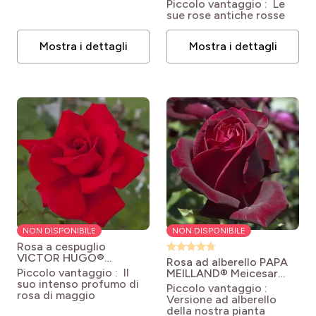
Simchoca
Rosa
Rosa Traviata 'Meilavio'
Piccolo vantaggio : Le
Terracotta® 'Simchoca'
sue rose antiche rosse
Mostra i dettagli
Mostra i dettagli
NON DISPONIBILE
NON DISPONIBILE
Rosa a cespuglio
VICTOR HUGO®
Rosa ad alberello PAPA
Meivestal
Rosa
Piccolo vantaggio : Il
MEILLAND® Meicesar
'Meivestal' VICTOR
suo intenso profumo di
Rosa Jubilé Papa
Piccolo vantaggio :
HUGO®
rosa di maggio
Meilland® 'Meiceazar'
Versione ad alberello
della nostra pianta