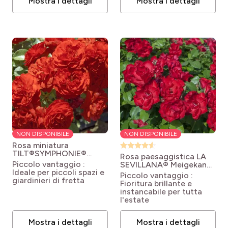
Mostra i dettagli
Mostra i dettagli
NON DISPONIBILE
NON DISPONIBILE
Rosa miniatura
TILT®SYMPHONIE®
Rosa paesaggistica LA
Meivraivou
Rosa x
Piccolo vantaggio :
SEVILLANA® Meigekanu
polyantha 'Meivraivou'
Ideale per piccoli spazi e
Rosa x polyantha La
Piccolo vantaggio :
TILT® SYMPHONIE®
giardinieri di fretta
Sevillana ® Meigekanu
Fioritura brillante e
instancabile per tutta
l'estate
Mostra i dettagli
Mostra i dettagli