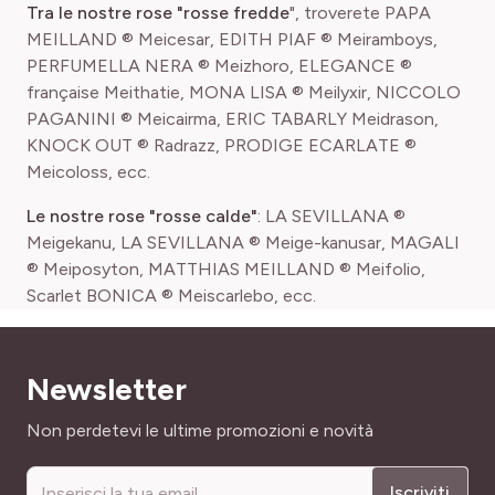
Tra le nostre rose "rosse fredde
", troverete PAPA
MEILLAND ® Meicesar, EDITH PIAF ® Meiramboys,
PERFUMELLA NERA ® Meizhoro, ELEGANCE ®
française Meithatie, MONA LISA ® Meilyxir, NICCOLO
PAGANINI ® Meicairma, ERIC TABARLY Meidrason,
KNOCK OUT ® Radrazz, PRODIGE ECARLATE ®
Meicoloss, ecc.
Le nostre rose "rosse calde"
: LA SEVILLANA ®
Meigekanu, LA SEVILLANA ® Meige-kanusar, MAGALI
® Meiposyton, MATTHIAS MEILLAND ® Meifolio,
Scarlet BONICA ® Meiscarlebo, ecc.
Newsletter
Indirizzo email
Non perdetevi le ultime promozioni e novità
Iscriviti