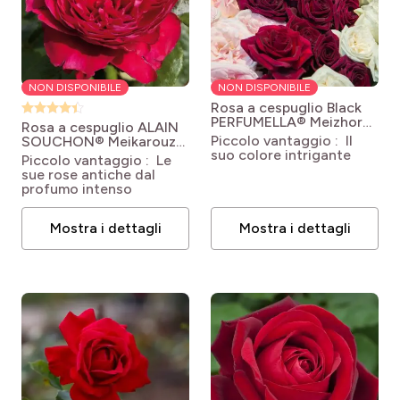
NON DISPONIBILE
NON DISPONIBILE
Rosa a cespuglio Black
PERFUMELLA® Meizhoro
Rosa a cespuglio ALAIN
Rosa 'Meizhoro' BLACK
Piccolo vantaggio : Il
SOUCHON® Meikarouz
PERFUMELLA®
suo colore intrigante
Rosa 'Meikarouz' ALAIN
Piccolo vantaggio : Le
SOUCHON®
sue rose antiche dal
profumo intenso
Mostra i dettagli
Mostra i dettagli