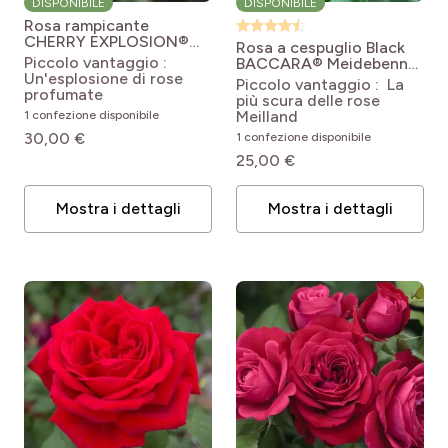
DISPONIBILE
DISPONIBILE
Rosa rampicante
CHERRY EXPLOSION®
Rosa a cespuglio Black
Baisikomik
Rosa
Piccolo vantaggio :
BACCARA® Meidebenne
'Baisikomik' CHERRY
Un'esplosione di rose
Rosa Black Baccara®
Piccolo vantaggio : La
EXPLOSION®
profumate
'Meidebenne'
più scura delle rose
Meilland
1 confezione disponibile
30,00 €
1 confezione disponibile
25,00 €
Mostra i dettagli
Mostra i dettagli