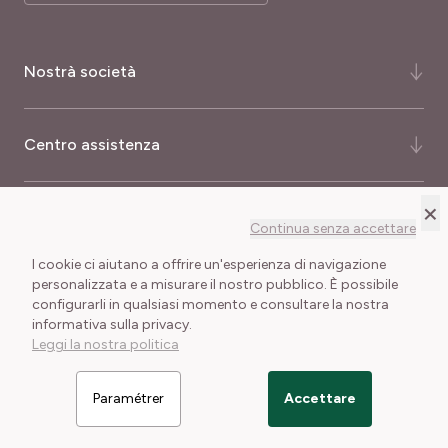
Nostrà società
Chi siamo ?
Centro assistenza
La nostra storia
La nostra consulenza
Domande Risposte
×
Più informazioni
Continua senza accettare
Certificati e premi
Come ordinare ?
I cookie ci aiutano a offrire un'esperienza di navigazione
Meilland International
Consegna e Spese di Spedizione
Buoni regalo
personalizzata e a misurare il nostro pubblico. È possibile
configurarli in qualsiasi momento e consultare la nostra
Le nostre garanzie
Condizioni generali di vendita
Note legali
informativa sulla privacy.
Cookies e trattamento dei dati personali
Giornalisti
Leggi la nostra politica
Rivenditori Meilland
Paramétrer
Accettare
Filtrer les articles