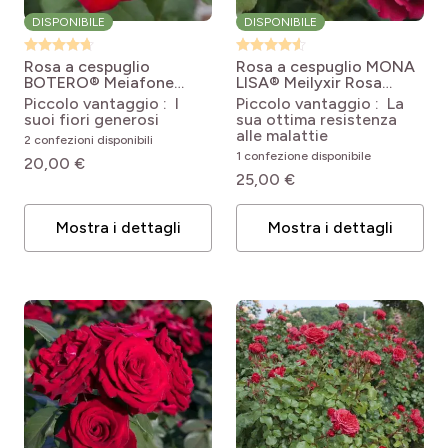
DISPONIBILE
DISPONIBILE
Rosa a cespuglio
Rosa a cespuglio MONA
BOTERO® Meiafone
LISA® Meilyxir
Rosa
Rosa Botero® 'Meiafone'
polyantha MONA LISA ®
Piccolo vantaggio : I
Piccolo vantaggio : La
'Meilyxir'
suoi fiori generosi
sua ottima resistenza
alle malattie
2 confezioni disponibili
1 confezione disponibile
20,00 €
25,00 €
Mostra i dettagli
Mostra i dettagli