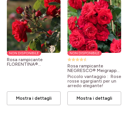
NON DISPONIBILE
NON DISPONIBILE
Rosa rampicante
FLORENTINA®
Rosa rampicante
KORtrameilo
Rosa
NEGRESCO® Meigrappo
Florentina®
Rosa 'Meigrappo'
Piccolo vantaggio : Rose
'KORtrameilo'
NEGRESCO®
rosse sgargianti per un
arredo elegante!
Mostra i dettagli
Mostra i dettagli