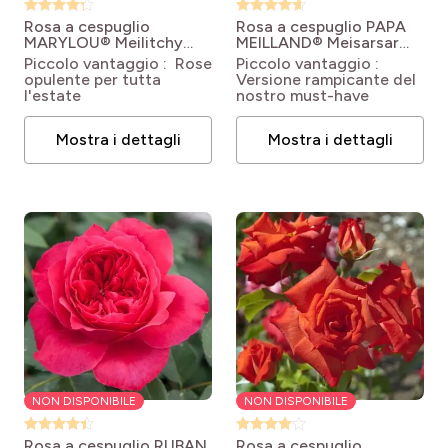
Rosa a cespuglio
Rosa a cespuglio PAPA
MARYLOU® Meilitchy
MEILLAND® Meisarsar
Rosa 'Meilitchy'
Rosa Papa Meilland®
Piccolo vantaggio : Rose
Piccolo vantaggio :
MARYLOU®
Meicesar
opulente per tutta
Versione rampicante del
l'estate
nostro must-have
Mostra i dettagli
Mostra i dettagli
NON DISPONIBILE
NON DISPONIBILE
Rosa a cespuglio RUBAN
Rosa a cespuglio