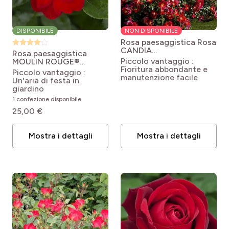
DISPONIBILE
NON DISPONIBILE
Rosa paesaggistica Rosa
CANDIA
Rosa paesaggistica
MEILLANDECOR®
Piccolo vantaggio :
MOULIN ROUGE®
Meiboulka
Rosa
Fioritura abbondante e
Meitraligh
Rosa x
Piccolo vantaggio :
'Meiboulka' CANDIA
manutenzione facile
floribunda Street
Un'aria di festa in
MEILLANDECOR®
Colors® Moulin Rouge®
giardino
Meitralight
1 confezione disponibile
25,00 €
Mostra i dettagli
Mostra i dettagli