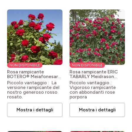
NON DISPONIBILE
NON DISPONIBILE
Rosa rampicante
Rosa rampicante ERIC
BOTERO® Meiafonesar
TABARLY Meidrason
Rosa 'Meiafonesar' GPT
Rosa Red Eden Rose®
Piccolo vantaggio : La
Piccolo vantaggio :
BOTERO®
'Meidrason'
versione rampicante del
Vigoroso rampicante
nostro generoso rosso
con abbondanti rose
rosato.
porpora
Mostra i dettagli
Mostra i dettagli