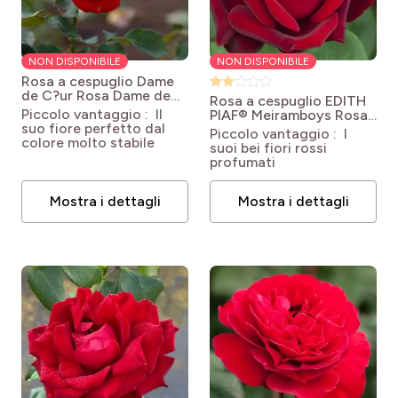
NON DISPONIBILE
NON DISPONIBILE
Rosa a cespuglio Dame
de C?ur
Rosa Dame de
Rosa a cespuglio EDITH
Coeur
Piccolo vantaggio : Il
PIAF® Meiramboys
Rosa
suo fiore perfetto dal
'Meiramboys' EDITH
Piccolo vantaggio : I
colore molto stabile
PIAF®
suoi bei fiori rossi
profumati
Mostra i dettagli
Mostra i dettagli