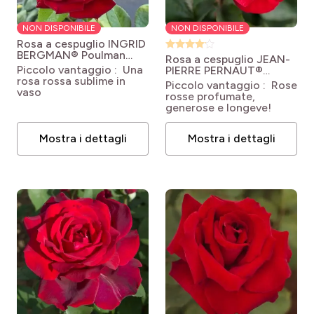
NON DISPONIBILE
NON DISPONIBILE
Rosa a cespuglio INGRID
BERGMAN® Poulman
Rosa a cespuglio JEAN-
Rosa 'Poulman' Ingrid
Piccolo vantaggio : Una
PIERRE PERNAUT®
Bergman ®
rosa rossa sublime in
Meikeneza
Rosa
Piccolo vantaggio : Rose
vaso
'Meikeneza' JEAN PIERRE
rosse profumate,
PERNAUT®
generose e longeve!
Mostra i dettagli
Mostra i dettagli