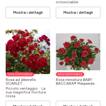
irrinunciabile
Mostra i dettagli
Mostra i dettagli
NON DISPONIBILE
NON DISPONIBILE
Rosa ad alberello
Rosa miniatura BABY
SCARLET
BACCARA® Meipaede
MEILLANDECOR®
Rosa polyantha
Piccolo vantaggio : La
Meikrotal
Rosa Scarlet
'Meipaede' BABY
sua magnifica fioritura
Meillandecor®
BACCARA®
rossa
'Meikrotal'