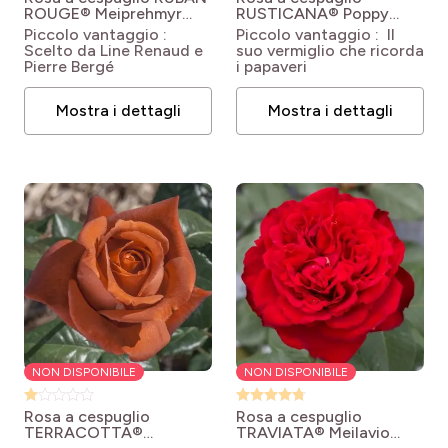
ROUGE® Meiprehmyr
RUSTICANA® Poppy
Rosa Ruban Rouge
Flash
Rosa 'Meilena'
Piccolo vantaggio :
Piccolo vantaggio : Il
'Meiprehmyr'
RUSTICANA®
Scelto da Line Renaud e
suo vermiglio che ricorda
Pierre Bergé
i papaveri
Mostra i dettagli
Mostra i dettagli
NON DISPONIBILE
NON DISPONIBILE
Rosa a cespuglio
Rosa a cespuglio
TERRACOTTA®
TRAVIATA® Meilavio