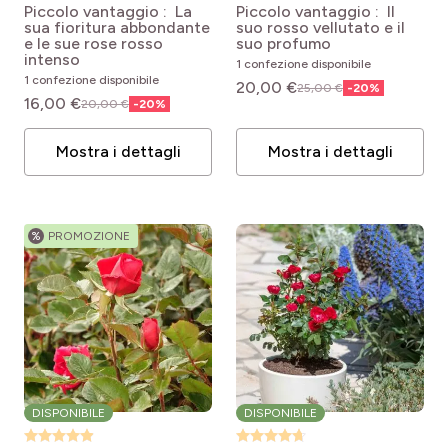
floribunda Lili Marleen ®
Lincoln
Piccolo vantaggio : La
Piccolo vantaggio : Il
Fogliame
sua fioritura abbondante
suo rosso vellutato e il
e le sue rose rosso
suo profumo
intenso
1 confezione disponibile
pro
(35)
Caduco
1 confezione disponibile
20,00 €
25,00 €
-
20
%
Profumo
16,00 €
20,00 €
-
20
%
pro
(11)
Semi-caduco
pro
(16)
Privo di profumo
Mostra i dettagli
Mostra i dettagli
Biologique?
pro
(15)
Profumo leggero
pro
(42)
Conventionnel
pro
(5)
Profumata
%
PROMOZIONE
Periodo di fioritura
pro
(10)
Profumo intenso
pro
(17)
Maggio
Periodo di messa a dimora ragionevole
pro
(46)
Giugno
pro
(38)
Gennaio
pro
(46)
Luglio
Annaffiatura
pro
(42)
Febbraio
pro
(45)
Agosto
DISPONIBILE
DISPONIBILE
pro
(1)