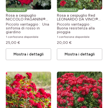
DISPONIBILE
DISPONIBILE
Rosa a cespuglio
Rosa a cespuglio Red
NICCOLO PAGANINI®
LEONARDO DA VINCI®
Meicairma
Rosa
Meideauri
Rosa x
Piccolo vantaggio : Una
Piccolo vantaggio :
'Meicairma' NICCOLO
floribunda Red Leonardo
sinfonia di rosso in
Buona resistenza alla
PAGANINI®
da Vinci ® Meiangele
giardino
pioggia
1 confezione disponibile
1 confezione disponibile
25,00 €
20,00 €
Mostra i dettagli
Mostra i dettagli