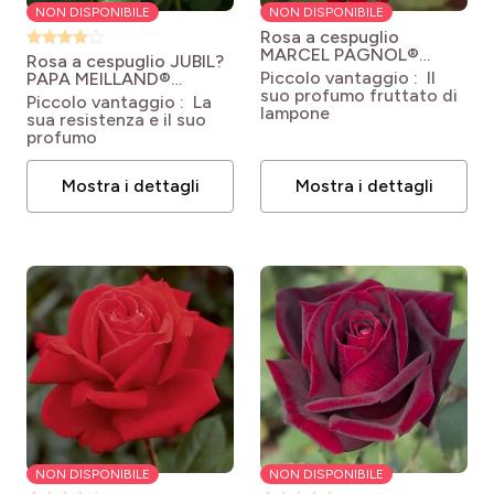
NON DISPONIBILE
NON DISPONIBILE
Rosa a cespuglio
MARCEL PAGNOL®
Rosa a cespuglio JUBIL?
Meisoyris
Rosa
Piccolo vantaggio : Il
PAPA MEILLAND®
'Meisoyris' MARCEL
suo profumo fruttato di
Meiceazar
Rosa
Piccolo vantaggio : La
PAGNOL®
lampone
'Meiceazar' JUBILE PAPA
sua resistenza e il suo
MEILLAND®
profumo
Mostra i dettagli
Mostra i dettagli
NON DISPONIBILE
NON DISPONIBILE