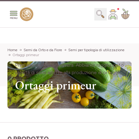
Salta al contenuto
Search
Home
Semi da Orto e da Fiore
Semi per tipologia di utilizzazione
Ortaggi primeur
Primi sapori della primavera. Abbiamo raggruppato
varietà di semi adatte alla produzione di ortaggi
“primeur”.
Ortaggi primeur
0 PRODOTTO