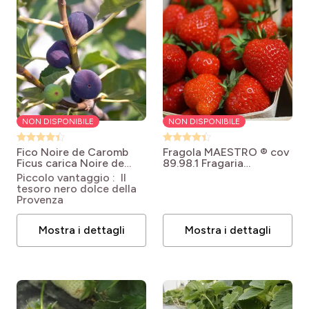
NON DISPONIBILE
NON DISPONIBILE
Fico Noire de Caromb
Fragola MAESTRO ® cov
Ficus carica Noire de
89.98.1
Fragaria
Caromb
ananassa Maestro® COV
Piccolo vantaggio : Il
89 98 1
tesoro nero dolce della
Provenza
Mostra i dettagli
Mostra i dettagli