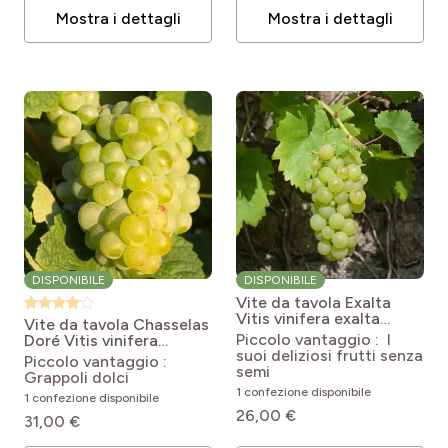
Mostra i dettagli
Mostra i dettagli
DISPONIBILE
DISPONIBILE
Vite da tavola Exalta
Vitis vinifera exalta
Vite da tavola Chasselas
ZPd4
Piccolo vantaggio : I
Doré
Vitis vinifera
suoi deliziosi frutti senza
Chasselas doré
Piccolo vantaggio :
semi
Grappoli dolci
1 confezione disponibile
1 confezione disponibile
26,00 €
31,00 €