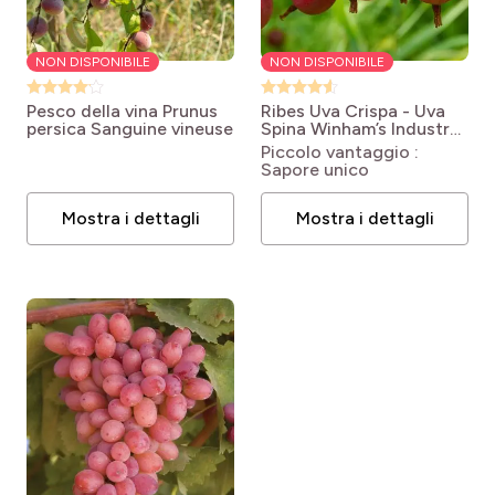
NON DISPONIBILE
NON DISPONIBILE
Pesco della vina
Prunus
Ribes Uva Crispa - Uva
persica Sanguine vineuse
Spina Winham’s Industry
Ribes uva-crispa
Piccolo vantaggio :
Winham's Industry
Sapore unico
Mostra i dettagli
Mostra i dettagli