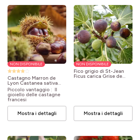
NON DISPONIBILE
NON DISPONIBILE
Fico grigio di St-Jean
Ficus carica Grise de
Castagno Marron de
Saint Jean
Lyon
Castanea sativa
Marron de Lyon
Piccolo vantaggio : Il
gioiello delle castagne
francesi
Mostra i dettagli
Mostra i dettagli