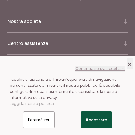
Nostrà società
Chi siamo ?
Centro assistenza
La nostra storia
La nostra consulenza
Domande Risposte
×
Più informazioni
Continua senza accettare
Certificati e premi
Come ordinare ?
I cookie ci aiutano a offrire un'esperienza di navigazione
Meilland International
Consegna e Spese di Spedizione
Buoni regalo
personalizzata e a misurare il nostro pubblico. È possibile
configurarli in qualsiasi momento e consultare la nostra
Le nostre garanzie
Condizioni generali di vendita
Note legali
informativa sulla privacy.
Cookies e trattamento dei dati personali
Giornalisti
Leggi la nostra politica
Rivenditori Meilland
Paramétrer
Accettare
Filtrer les articles