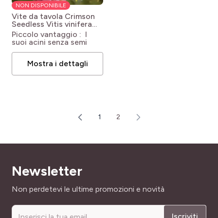
NON DISPONIBILE
Vite da tavola Crimson
Seedless
Vitis vinifera
Crimson Seedless
Piccolo vantaggio : I
suoi acini senza semi
Mostra i dettagli
1
2
Pagina
Attualmente stai leggendo la pa
Newsletter
Indirizzo email
Non perdetevi le ultime promozioni e novità
Iscriviti