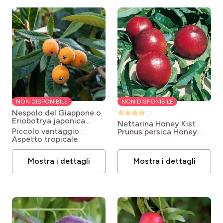
NON DISPONIBILE
NON DISPONIBILE
Nespolo del Giappone o
Eriobotrya japonica
Nettarina Honey Kist
Eriobotrya x japonica
Piccolo vantaggio :
Prunus persica Honey
Aspetto tropicale
Kist®
Mostra i dettagli
Mostra i dettagli