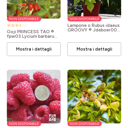
NON DISPONIBILE
NON DISPONIBILE
Lampone o Rubus idaeus
GROOVY ® Jdeboer005
Goji PRINCESS TAO ®
Rubus idaeus Groovy®
fpw03
Lycium barbarum
(Jdeboer005)
Princess Tao® FPW03
Mostra i dettagli
Mostra i dettagli
NON DISPONIBILE
NON DISPONIBILE