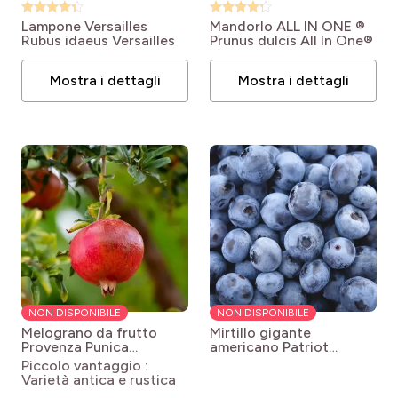
Lampone Versailles
Mandorlo ALL IN ONE ®
Rubus idaeus Versailles
Prunus dulcis All In One®
Mostra i dettagli
Mostra i dettagli
NON DISPONIBILE
NON DISPONIBILE
Melograno da frutto
Mirtillo gigante
Provenza
Punica
americano Patriot
granatum Provence
Vaccinium corymbosum x
Piccolo vantaggio :
myrtillus Patriot
Varietà antica e rustica