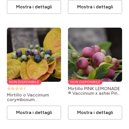
Mostra i dettagli
Mostra i dettagli
NON DISPONIBILE
NON DISPONIBILE
Mirtillo PINK LEMONADE
®
Vaccinium x ashei Pink
Mirtillo o Vaccinium
Lemonade
corymbosum
YELLO!BELLOBLUE ®
Andval1601
Vaccinium
Mostra i dettagli
Mostra i dettagli
corymbosum
Yello!Berryblue®
'Andval1601'