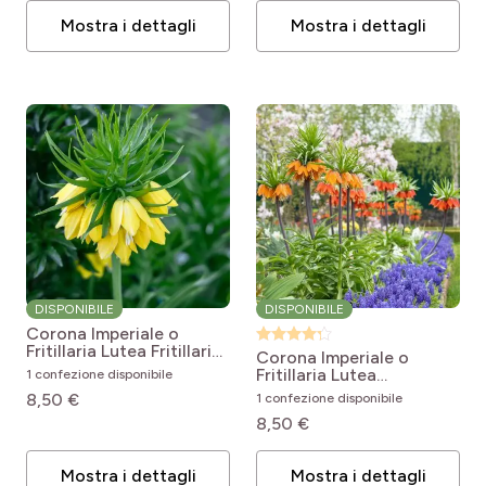
Mostra i dettagli
Mostra i dettagli
DISPONIBILE
DISPONIBILE
Corona Imperiale o
Fritillaria Lutea
Fritillaria
Corona Imperiale o
imperialis Lutea
Fritillaria Lutea
1 confezione disponibile
Arancione
Fritillaria
8,50 €
1 confezione disponibile
imperialis Orange Beauty
8,50 €
Mostra i dettagli
Mostra i dettagli