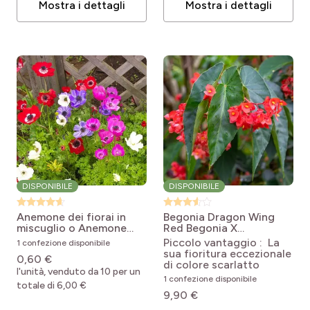
Mostra i dettagli
Mostra i dettagli
DISPONIBILE
DISPONIBILE
Anemone dei fiorai in
Begonia Dragon Wing
miscuglio o Anemone
Red
Begonia X
coronaria
Anemone
semperflorens Dragon
Piccolo vantaggio : La
1 confezione disponibile
coronaria Mix
Wing® rouge
sua fioritura eccezionale
0,60 €
di colore scarlatto
l'unità, venduto da 10 per un
1 confezione disponibile
totale di 6,00 €
9,90 €