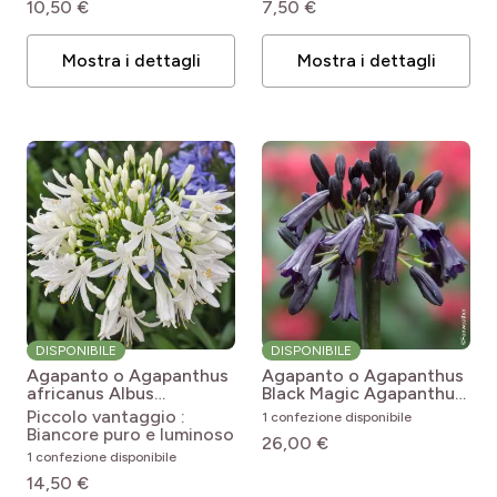
10,50 €
7,50 €
pro
(31)
L'interno
Mostra i dettagli
Mostra i dettagli
DISPONIBILE
DISPONIBILE
Agapanto o Agapanthus
Agapanto o Agapanthus
africanus Albus
Black Magic
Agapanthus
Agapanthus umbellatus
inapertus subsp.
Piccolo vantaggio :
1 confezione disponibile
Albus
pendulus Black Magic
Biancore puro e luminoso
26,00 €
1 confezione disponibile
14,50 €