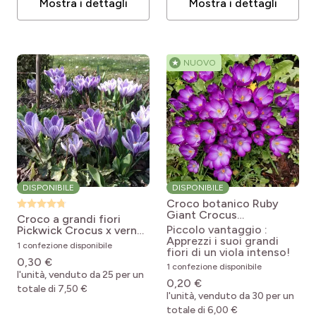
Mostra i dettagli
Mostra i dettagli
★
NUOVO
DISPONIBILE
DISPONIBILE
Croco botanico Ruby
Giant
Crocus
Croco a grandi fiori
tommasinianus Ruby
Piccolo vantaggio :
Pickwick
Crocus x vernus
Giant
Apprezzi i suoi grandi
Pickwick
1 confezione disponibile
fiori di un viola intenso!
0,30 €
1 confezione disponibile
l'unità, venduto da 25 per un
0,20 €
totale di 7,50 €
l'unità, venduto da 30 per un
totale di 6,00 €