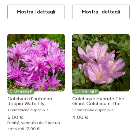
Mostra i dettagli
Mostra i dettagli
DISPONIBILE
DISPONIBILE
Colchico d'autunno
Colchique Hybride The
doppio Waterlily
Giant
Colchicum The
Colchicum x automnale
Giant
1 confezione disponibile
1 confezione disponibile
Waterlily
6,00 €
4,00 €
l'unità, venduto da 2 per un
totale di 12,00 €