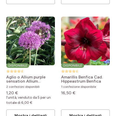
DISPONIBILE
DISPONIBILE
Aglio o Allium purple
Amarillis Benfica Cad.
sensation
Allium
Hippeastrum Benfica
aflatunense Purple
2 confezioni disponibili
1 confezione disponibile
Sensation
1,20 €
16,50 €
l'unità, venduto da 5 per un
totale di 6,00 €
Mostra i dettagli
Mostra i dettagli