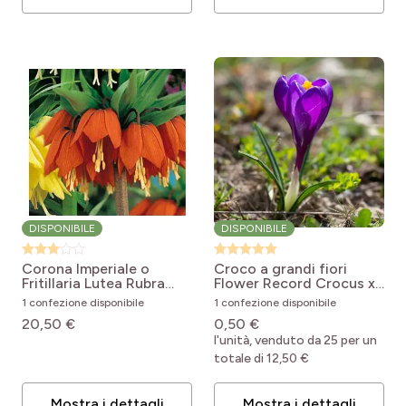
DISPONIBILE
DISPONIBILE
Corona Imperiale o
Croco a grandi fiori
Fritillaria Lutea Rubra
Flower Record
Crocus x
Fritillaria imperialis Rubra
vernus Flower Record
1 confezione disponibile
1 confezione disponibile
20,50 €
0,50 €
l'unità, venduto da 25 per un
totale di 12,50 €
Mostra i dettagli
Mostra i dettagli