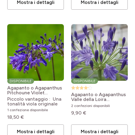
Mostra i dettagli
Mostra i dettagli
DISPONIBILE
DISPONIBILE
Agapanto o Agapanthus
Pitchoune Violet
Agapanto o Agapanthus
Agapanthus x africanus
Piccolo vantaggio : Una
Valle della Loira
Pitchoune Violet
tonalità viola originale
Agapanthus x Vallée de
2 confezioni disponibili
la Loire
1 confezione disponibile
9,90 €
18,50 €
Mostra i dettagli
Mostra i dettagli