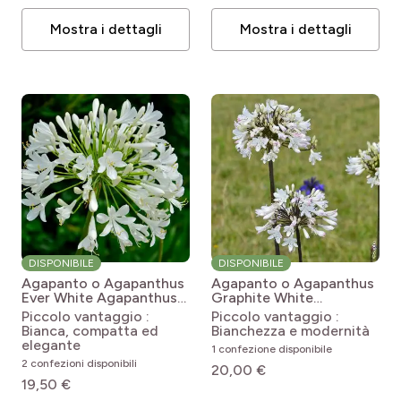
Mostra i dettagli
Mostra i dettagli
DISPONIBILE
DISPONIBILE
Agapanto o Agapanthus
Agapanto o Agapanthus
Ever White
Agapanthus
Graphite White
Ever White 'WP001'
Agapanthus Graphite®
Piccolo vantaggio :
Piccolo vantaggio :
White 'TURK3'
Bianca, compatta ed
Bianchezza e modernità
elegante
1 confezione disponibile
2 confezioni disponibili
20,00 €
19,50 €