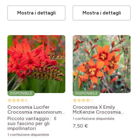
Mostra i dettagli
Mostra i dettagli
DISPONIBILE
DISPONIBILE
Crocosmia Lucifer
Crocosmia X Emily
Crocosmia masoniorum x
McKenzie
Crocosmia
paniculata Lucifer
crocosmiflora Emily
Piccolo vantaggio : Il
1 confezione disponibile
McKenzie
suo fascino per gli
7,50 €
impollinatori
1 confezione disponibile