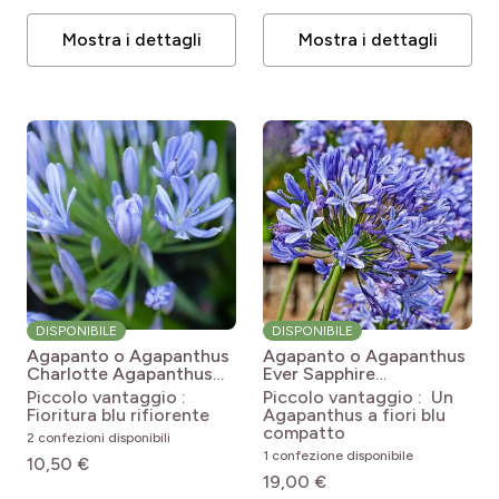
Mostra i dettagli
Mostra i dettagli
DISPONIBILE
DISPONIBILE
Agapanto o Agapanthus
Agapanto o Agapanthus
Charlotte
Agapanthus
Ever Sapphire
Charlotte
Agapanthus Ever
Piccolo vantaggio :
Piccolo vantaggio : Un
Sapphire 'Andbin'
Fioritura blu rifiorente
Agapanthus a fiori blu
compatto
2 confezioni disponibili
1 confezione disponibile
10,50 €
19,00 €