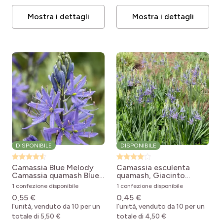
Mostra i dettagli
Mostra i dettagli
DISPONIBILE
DISPONIBILE
Camassia Blue Melody
Camassia esculenta
Camassia quamash Blue
quamash, Giacinto
Melody
indiano o selvatico
1 confezione disponibile
1 confezione disponibile
Camassia quamash
0,55 €
0,45 €
l'unità, venduto da 10 per un
l'unità, venduto da 10 per un
totale di 5,50 €
totale di 4,50 €