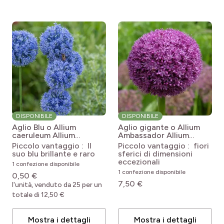
DISPONIBILE
DISPONIBILE
Aglio Blu o Allium
Aglio gigante o Allium
caeruleum
Allium
Ambassador
Allium
caeruleum
Ambassador
Piccolo vantaggio : Il
Piccolo vantaggio : fiori
suo blu brillante e raro
sferici di dimensioni
eccezionali
1 confezione disponibile
1 confezione disponibile
0,50 €
7,50 €
l'unità, venduto da 25 per un
totale di 12,50 €
Mostra i dettagli
Mostra i dettagli