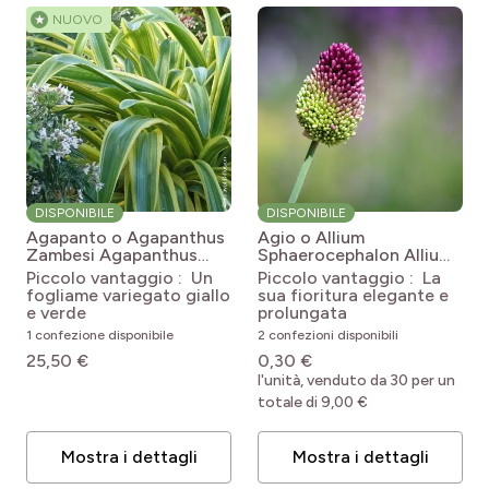
★
NUOVO
DISPONIBILE
DISPONIBILE
Agapanto o Agapanthus
Agio o Allium
Zambesi
Agapanthus
Sphaerocephalon
Allium
praecox subsp. orientalis
sphaerocephalon
Piccolo vantaggio : Un
Piccolo vantaggio : La
'Kek5006' ZAMBEZI
fogliame variegato giallo
sua fioritura elegante e
e verde
prolungata
1 confezione disponibile
2 confezioni disponibili
25,50 €
0,30 €
l'unità, venduto da 30 per un
totale di 9,00 €
Mostra i dettagli
Mostra i dettagli