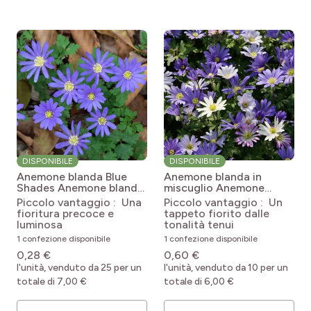
DISPONIBILE
DISPONIBILE
Anemone blanda Blue
Anemone blanda in
Shades
Anemone blanda
miscuglio
Anemone
Blue Shades
blanda Mix
Piccolo vantaggio : Una
Piccolo vantaggio : Un
fioritura precoce e
tappeto fiorito dalle
luminosa
tonalità tenui
1 confezione disponibile
1 confezione disponibile
0,28 €
0,60 €
l'unità, venduto da 25 per un
l'unità, venduto da 10 per un
totale di 7,00 €
totale di 6,00 €