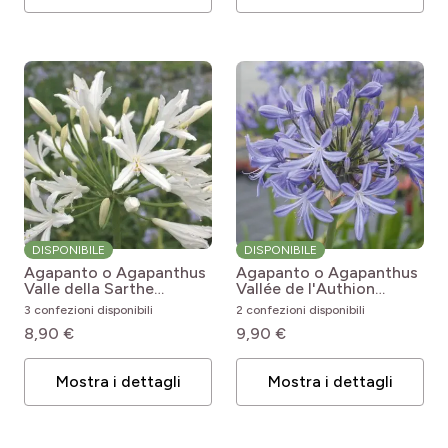
DISPONIBILE
DISPONIBILE
Agapanto o Agapanthus
Agapanto o Agapanthus
Valle della Sarthe
Vallée de l'Authion
Agapanthus x hybridus
Agapanthus x hybridus
3 confezioni disponibili
2 confezioni disponibili
Vallée de la Sarthe
Vallée de l'Authion
8,90 €
9,90 €
Mostra i dettagli
Mostra i dettagli