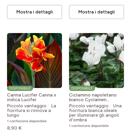
Mostra i dettagli
Mostra i dettagli
DISPONIBILE
DISPONIBILE
Canna Lucifer
Canna x
Ciclamino napoletano
indica Lucifer
bianco
Cyclamen
hederifolium 'Album'
Piccolo vantaggio : La
Piccolo vantaggio : Una
fioritura si rinnova a
fioritura bianca ideale
lungo
per illuminare gli angoli
d'ombra
1 confezione disponibile
1 confezione disponibile
8,90 €