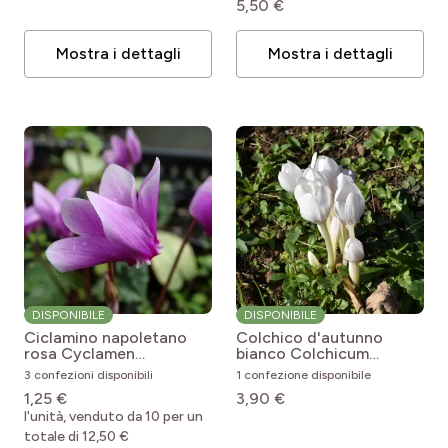
5,50 €
Mostra i dettagli
Mostra i dettagli
DISPONIBILE
DISPONIBILE
Ciclamino napoletano
Colchico d'autunno
rosa
Cyclamen
bianco
Colchicum
hederifolium
autumnale Album
3 confezioni disponibili
1 confezione disponibile
1,25 €
3,90 €
l'unità, venduto da 10 per un
totale di 12,50 €