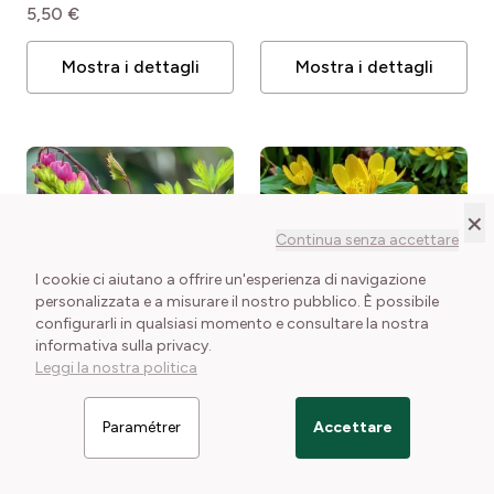
5,50 €
Mostra i dettagli
Mostra i dettagli
×
Continua senza accettare
I cookie ci aiutano a offrire un'esperienza di navigazione
personalizzata e a misurare il nostro pubblico. È possibile
configurarli in qualsiasi momento e consultare la nostra
informativa sulla privacy.
DISPONIBILE
DISPONIBILE
Leggi la nostra politica
Cuor di Maria Rosa o
Dicentra spectabilis
Eranthis cilicica
Eranthis
Dicentra spectabilis
cilicica
2 confezioni disponibili
Paramétrer
Accettare
Filtrer les articles
Piccolo vantaggio : La
5,50 €
sua fioritura precoce
1 confezione disponibile