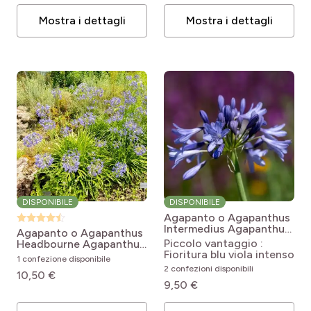
Mostra i dettagli
Mostra i dettagli
DISPONIBILE
DISPONIBILE
Agapanto o Agapanthus
Intermedius
Agapanthus
Agapanto o Agapanthus
inapertus Intermedius
Piccolo vantaggio :
Headbourne
Agapanthus
Fioritura blu viola intenso
Hybride Headbourne Blue
1 confezione disponibile
2 confezioni disponibili
10,50 €
9,50 €