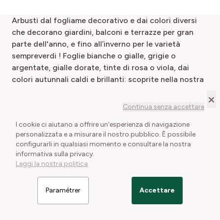
Arbusti dal fogliame decorativo e dai colori diversi
che decorano giardini, balconi e terrazze per gran
parte dell'anno, e fino all’inverno per le varietà
sempreverdi ! Foglie bianche o gialle, grigie o
argentate, gialle dorate, tinte di rosa o viola, dai
colori autunnali caldi e brillanti: scoprite nella nostra
gamma di arbusti a fogliame decorativo come
×
comporre aiuole, bordure e siepi.
Continua senza accettare
Gli arbusti a fogliame decorativo costituiscono la
I cookie ci aiutano a offrire un'esperienza di navigazione
struttura vegetale del vostro giardino, terrazza o
personalizzata e a misurare il nostro pubblico. È possibile
configurarli in qualsiasi momento e consultare la nostra
balcone. Alcuni arbusti ornamentali hanno anche una
informativa sulla privacy.
spettacolare fioritura! È il caso ad esempio della
Leggi la nostra politica
weigelia 'Alexandra'
con foglie viola e fiori rosa, del
caroypteris GOOD AS GOLD ®
con fogliame giallo
Paramétrer
Accettare
intenso e fiori blu-viola, o dell'
Filtrer les articles
arancio del Messico
(Choisya)
con le sue aromatiche foglie sempreverdi e i
fragranti fiori bianchi!