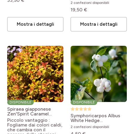
33,50 €
2 confezioni disponibili
19,50 €
Mostra i dettagli
Mostra i dettagli
DISPONIBILE
DISPONIBILE
Spiraea giapponese
Zen'Spirit Caramel
Symphoricarpos Albus
Spiraea japonica
Piccolo vantaggio :
White Hedge
Minspiz02
Fogliame dai colori caldi,
Symphorycarpos x
2 confezioni disponibili
che cambia con il
doorenboosii White
4,50 €