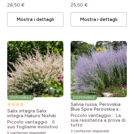
28,50 €
25,50 €
Mostra i dettagli
Mostra i dettagli
DISPONIBILE
DISPONIBILE
Salvia russa, Perovskia
Blue Spire
Perovskia x
Salix integra
Salix
atriplicifolia Blue Spire
Piccolo vantaggio : La
integra Hakuro Nishiki
sua resistenza a prova di
Piccolo vantaggio : Il
tutto
suo fogliame evolutivo
3 confezioni disponibili
5 confezioni disponibili