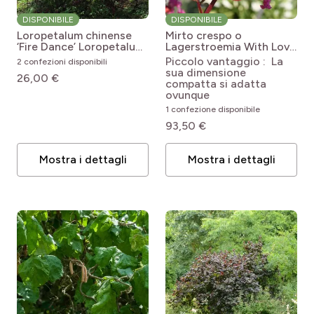
DISPONIBILE
DISPONIBILE
Loropetalum chinense
Mirto crespo o
‘Fire Dance’
Loropetalum
Lagerstroemia With Love
chinense var. rubrum Fire
Kiss
Lagerstroemia
Piccolo vantaggio : La
2 confezioni disponibili
dance
indica With Love Kiss
sua dimensione
26,00 €
('Milarosso')
compatta si adatta
ovunque
1 confezione disponibile
93,50 €
Mostra i dettagli
Mostra i dettagli