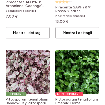
Piracanta SAPHYR ®
Arancione 'Cadange'
Piracanta SAPHYR ®
Pyracantha coccinea
Rossa 'Cadran'
3 confezioni disponibili
SAPHYR Orange®
Pyracantha coccinea
7,00 €
2 confezioni disponibili
Cadange
SAPHYR Rouge® Cadou
13,00 €
Mostra i dettagli
Mostra i dettagli
DISPONIBILE
NON DISPONIBILE
Pittosporum tenuifolium
Pittosporum tenuifolium
Bannow Bay
Pittosporum
Emerald Dome