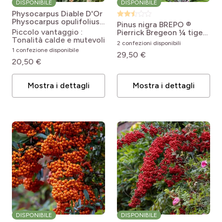
DISPONIBILE
DISPONIBILE
Physocarpus Diable D'Or
Physocarpus opulifolius
Pinus nigra BREPO ®
Mindia (DIABLE D'OR®)
Piccolo vantaggio :
Pierrick Bregeon ¼ tige
Tonalità calde e mutevoli
Pinus nigra Brégeon®
2 confezioni disponibili
(Brepo)
1 confezione disponibile
29,50 €
20,50 €
Mostra i dettagli
Mostra i dettagli
DISPONIBILE
DISPONIBILE