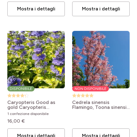
Mostra i dettagli
Mostra i dettagli
DISPONIBILE
NON DISPONIBILE
Caryopteris Good as
Cedrela sinensis
gold
Caryopteris
Flamingo, Toona sinensis
clandonensis Good as
o Mogano cinese
Toona
1 confezione disponibile
Gold ® Novacargol
sinensis Flamingo
16,00 €
Mostra i dettagli
Mostra i dettagli