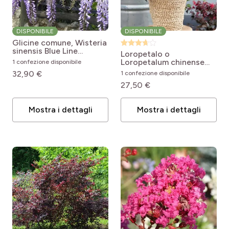
DISPONIBILE
DISPONIBILE
Glicine comune, Wisteria
sinensis Blue Line
Loropetalo o
Wisteria sinensis Blue
Loropetalum chinense
1 confezione disponibile
Line
Ever Red
Loropetalum
32,90 €
1 confezione disponibile
chinense var. rubrum Ever
27,50 €
Red (Chang Nian Hong)
Mostra i dettagli
Mostra i dettagli