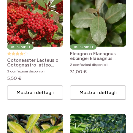
DISPONIBILE
DISPONIBILE
Eleagno o Elaeagnus
ebbingei
Elaeagnus
Cotoneaster Lacteus o
ebbingei
Cotognastro latteo
2 confezioni disponibili
Cotoneaster lacteus
31,00 €
3 confezioni disponibili
5,50 €
Mostra i dettagli
Mostra i dettagli