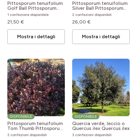
Pittosporum tenuifolium
Pittosporum tenuifolium
Golf Ball
Pittosporum
Silver Ball
Pittosporum
tenuifolium Golf ball
tenuifolium Silver Ball
1 confezione disponibile
2 confezioni disponibili
21,50 €
26,00 €
Mostra i dettagli
Mostra i dettagli
DISPONIBILE
DISPONIBILE
Pittosporum tenuifolium
Quercia verde, leccio o
Tom Thumb
Pittosporum
Quercus ilex
Quercus ilex
tenuifolium Tom Thumb
2 confezioni disponibili
3 confezioni disponibili