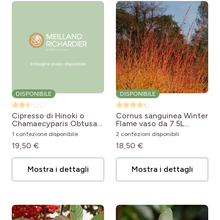
DISPONIBILE
DISPONIBILE
Cipresso di Hinoki o
Cornus sanguinea Winter
Chamaecyparis Obtusa
Flame vaso da 7.5L
Nana Gracilis
Cornus sanguinea Anny's
1 confezione disponibile
2 confezioni disponibili
Chamaecyparis obtusa
Winter Orange
19,50 €
18,50 €
Nana Gracilis
Mostra i dettagli
Mostra i dettagli