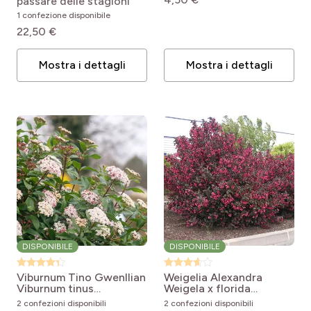
passare delle stagioni
Hedge
1 confezione disponibile
22,50 €
Mostra i dettagli
Mostra i dettagli
DISPONIBILE
DISPONIBILE
Viburnum Tino Gwenllian
Weigelia Alexandra
Viburnum tinus
Weigela x florida
Gwenllian
Alexandra®
2 confezioni disponibili
2 confezioni disponibili