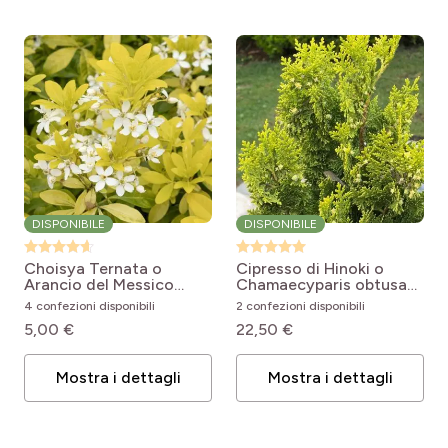
DISPONIBILE
DISPONIBILE
Choisya Ternata o
Cipresso di Hinoki o
Arancio del Messico
Chamaecyparis obtusa
Sundance
Choisya
Aurora
Chamaecyparis
4 confezioni disponibili
2 confezioni disponibili
ternata Sundance 'Lich'
obtusa Aurora
5,00 €
22,50 €
Mostra i dettagli
Mostra i dettagli