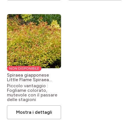
NON DISPONIBILE
Spiraea giapponese
Little Flame
Spiraea
japonica Minspil04
Piccolo vantaggio :
(LITTLE FLAME®)
Fogliame colorato,
mutevole con il passare
delle stagioni
Mostra i dettagli