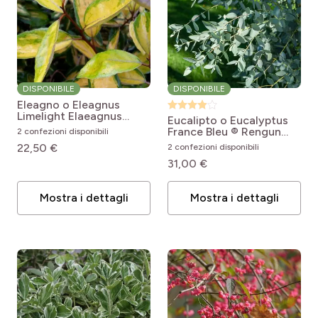
DISPONIBILE
DISPONIBILE
Eleagno o Eleagnus
Limelight
Elaeagnus
Eucalipto o Eucalyptus
ebbingei Limelight
France Bleu ® Rengun
2 confezioni disponibili
Eucalyptus gunnii France
22,50 €
2 confezioni disponibili
Bleu® Rengun
31,00 €
Mostra i dettagli
Mostra i dettagli