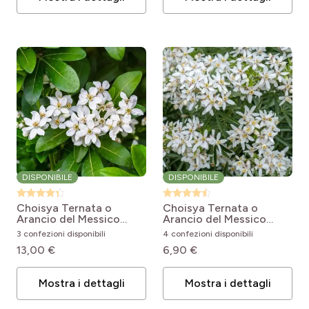
DISPONIBILE
DISPONIBILE
Choisya Ternata o
Choisya Ternata o
Arancio del Messico
Arancio del Messico
Choisya ternata
Aztec Pearl
Choisya x
3 confezioni disponibili
4 confezioni disponibili
dewitteana Aztec Pearl
13,00 €
6,90 €
Mostra i dettagli
Mostra i dettagli