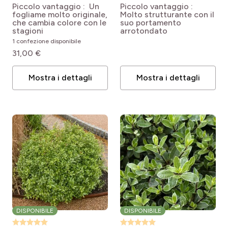
tenuifolium Breebay
Pittosporum tenuifolium
Piccolo vantaggio : Un
Piccolo vantaggio :
(BANNOW BAY)
Minpitto (EMERALD
fogliame molto originale,
Molto strutturante con il
DOME®)
che cambia colore con le
suo portamento
stagioni
arrotondato
1 confezione disponibile
31,00 €
Mostra i dettagli
Mostra i dettagli
DISPONIBILE
DISPONIBILE