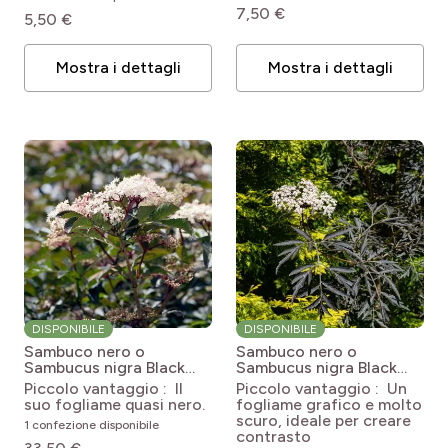
7,50 €
5,50 €
Mostra i dettagli
Mostra i dettagli
DISPONIBILE
DISPONIBILE
Sambuco nero o
Sambuco nero o
Sambucus nigra Black
Sambucus nigra Black
Beauty
Sambucus nigra
Lace
Sambucus nigra Eva
Piccolo vantaggio : Il
Piccolo vantaggio : Un
Gerda (BLACK BEAUTY)
(BLACK LACE)
suo fogliame quasi nero.
fogliame grafico e molto
scuro, ideale per creare
1 confezione disponibile
contrasto