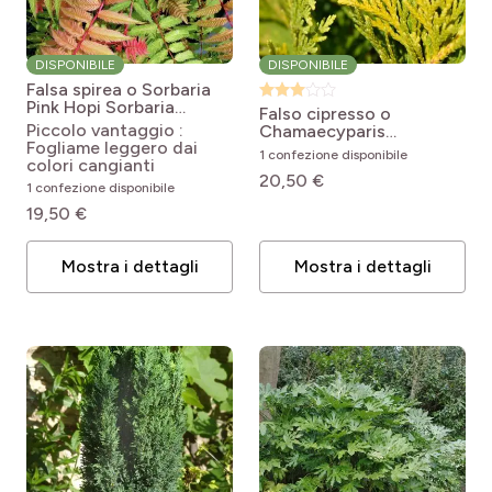
DISPONIBILE
DISPONIBILE
Falsa spirea o Sorbaria
Pink Hopi
Sorbaria
Falso cipresso o
sorbifolia 'COUSORB05'
Piccolo vantaggio :
Chamaecyparis
Pink Hopi
Fogliame leggero dai
lawsoniana Ellwood's
1 confezione disponibile
colori cangianti
Gold
Chamaecyparis
20,50 €
lawsoniana Ellwood's
1 confezione disponibile
Gold
19,50 €
Mostra i dettagli
Mostra i dettagli