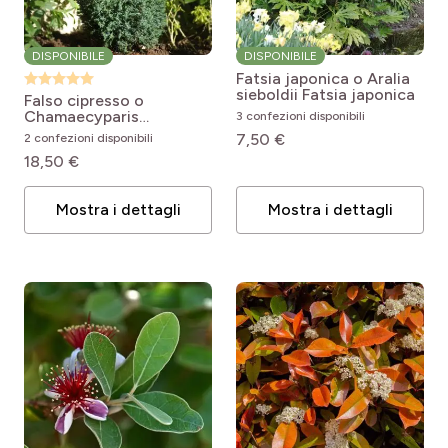
DISPONIBILE
DISPONIBILE
Fatsia japonica o Aralia
sieboldii
Fatsia japonica
Falso cipresso o
Chamaecyparis
3 confezioni disponibili
lawsoniana Ellwoodii
7,50 €
2 confezioni disponibili
Chamaecyparis
18,50 €
lawsoniana Elwoodii
Mostra i dettagli
Mostra i dettagli