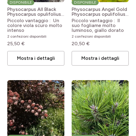
DISPONIBILE
DISPONIBILE
Physocarpus All Black
Physocarpus Angel Gold
Physocarpus opulifolius
Physocarpus opulifolius
Minall2 (ALL BLACK®)
Minange (ANGEL
Piccolo vantaggio : Un
Piccolo vantaggio : Il
GOLD®)
colore viola scuro molto
suo fogliame molto
intenso
luminoso, giallo dorato
2 confezioni disponibili
2 confezioni disponibili
25,50 €
20,50 €
Mostra i dettagli
Mostra i dettagli