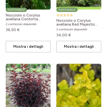
DISPONIBILE
DISPONIBILE
Nocciolo o Corylus
avellana Contorta
Nocciolo o Corylus
Corylus avellana
avellana Red Majestic
2 confezioni disponibili
Contorta
Corylus avellana Red
36,50 €
3 confezioni disponibili
Majestic
34,00 €
Mostra i dettagli
Mostra i dettagli