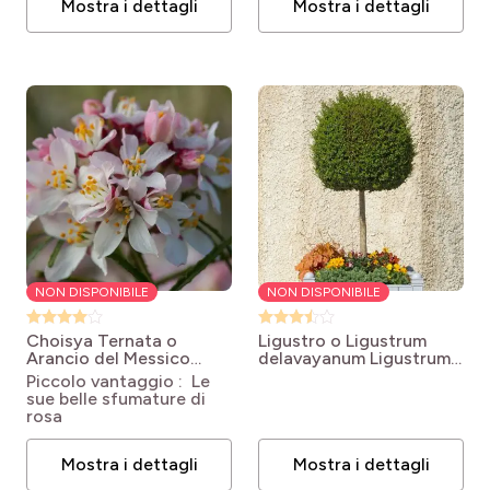
Mostra i dettagli
Mostra i dettagli
NON DISPONIBILE
NON DISPONIBILE
Choisya Ternata o
Ligustro o Ligustrum
Arancio del Messico
delavayanum
Ligustrum
Apple Blossom
Choisya
delavayanum
Piccolo vantaggio : Le
ternata Apple Blossom
sue belle sfumature di
rosa
Mostra i dettagli
Mostra i dettagli