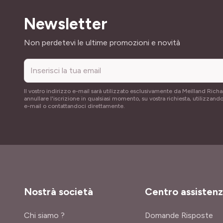
Newsletter
Indirizzo email
Non perdetevi le ultime promozioni e novità
Il vostro indirizzo e-mail sarà utilizzato esclusivamente da Meilland Richa
annullare l'iscrizione in qualsiasi momento, su vostra richiesta, utilizzando
e-mail o contattandoci direttamente.
Nostrà società
Centro assisten
Chi siamo ?
Domande Risposte