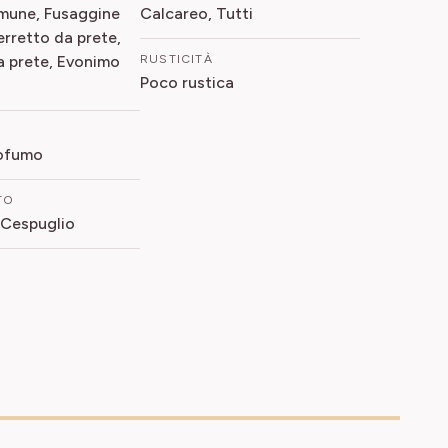
mune, Fusaggine
Calcareo, Tutti
rretto da prete,
a prete, Evonimo
RUSTICITÀ
Poco rustica
rofumo
TO
 Cespuglio