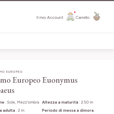
Il mio Account
Carrello
MO EUROPEO
imo Europeo
Euonymus
aeus
one
:
Sole, Mezz'ombra
Altezza a maturità
:
2.50 m
a adulta
:
2 m
Periodo di messa a dimora