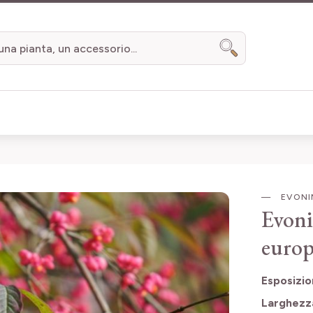
Search
EVONI
Evon
europ
Esposizi
Larghezz