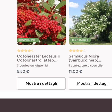
DISPONIBILE
DISPONIBILE
Cotoneaster Lacteus o
Sambucus Nigra
Cotognastro latteo
(Sambuco nero)
Cotoneaster lacteus
Sambucus nigra
3 confezioni disponibili
1 confezione disponibile
5,50 €
11,00 €
Mostra i dettagli
Mostra i dettagli