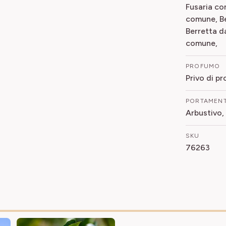
Fusaria co
comune, Be
Berretta d
comune,
PROFUMO
Privo di p
PORTAMEN
Arbustivo,
SKU
76263