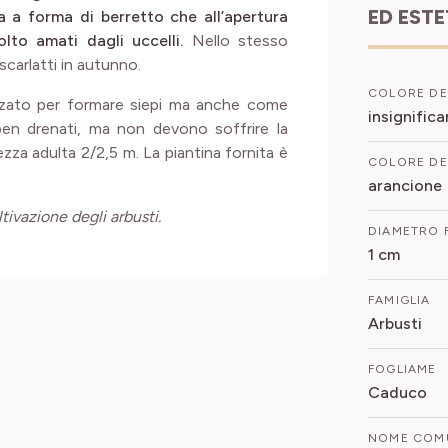
ED EST
a a forma di berretto che all’apertura
lto amati dagli uccelli.
Nello stesso
 scarlatti in autunno.
COLORE DE
zzato per formare siepi ma anche come
insignific
ben drenati, ma non devono soffrire la
zza adulta 2/2,5 m. La piantina fornita è
COLORE DEI
arancione
ltivazione degli arbusti.
DIAMETRO 
1 cm
FAMIGLIA
Arbusti
FOGLIAME
Caduco
NOME COM