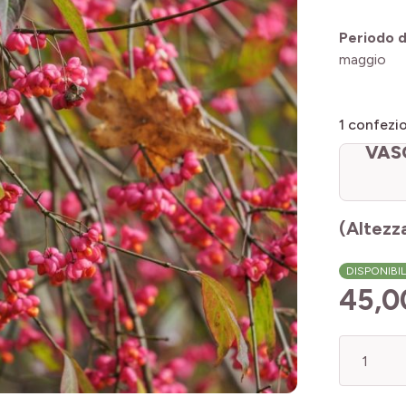
Periodo di
maggio
1
confezio
VASO
(Altezz
DISPONIBI
45,0
Quantità