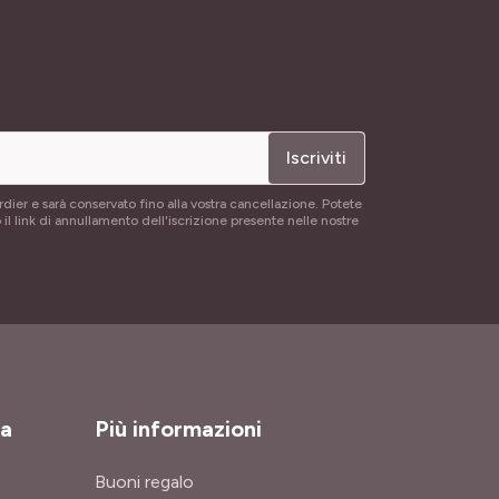
Iscriviti
rdier e sarà conservato fino alla vostra cancellazione. Potete
 il link di annullamento dell'iscrizione presente nelle nostre
za
Più informazioni
Buoni regalo