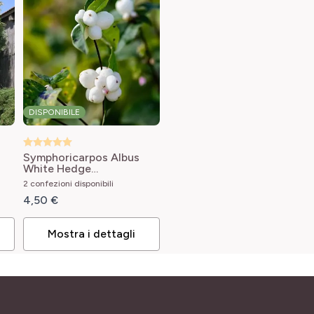
DISPONIBILE
Symphoricarpos Albus
White Hedge
Symphorycarpos x
2 confezioni disponibili
doorenboosii White
4,50 €
Hedge
Mostra i dettagli