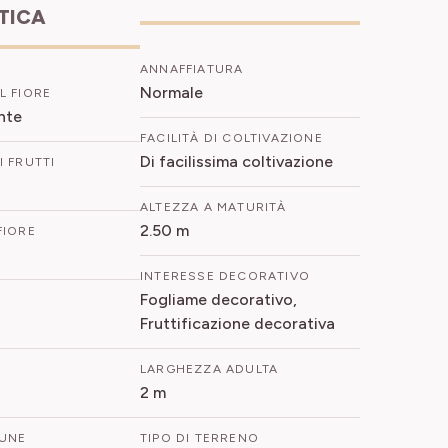
ETICA
ANNAFFIATURA
Normale
L FIORE
ante
FACILITÀ DI COLTIVAZIONE
Di facilissima coltivazione
 FRUTTI
ALTEZZA A MATURITÀ
2.50 m
FIORE
INTERESSE DECORATIVO
Fogliame decorativo,
Fruttificazione decorativa
LARGHEZZA ADULTA
2 m
UNE
TIPO DI TERRENO