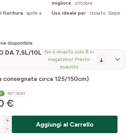
migliore
:
ottobre
 fioritura
:
aprile a
Uso ideale per
:
Isolato, Siepe
ne disponibile
 DA 7,5L/10L
Ne è rimasto solo 8 in
magazzino! Presto
esaurito
a consegnata circa 125/150cm)
LE
REF.
76261
0 €
+
Aggiungi al Carrello
-