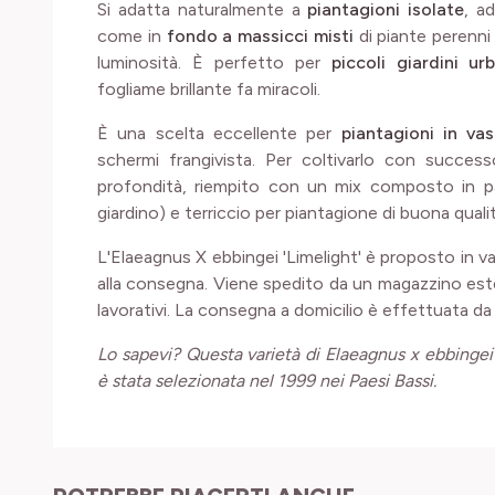
Si adatta naturalmente a
piantagioni isolate
, a
come in
fondo a massicci misti
di piante perenni
luminosità. È perfetto per
piccoli giardini u
fogliame brillante fa miracoli.
È una scelta eccellente per
piantagioni in va
schermi frangivista. Per coltivarlo con succes
profondità, riempito con un mix composto in par
giardino) e terriccio per piantagione di buona qualit
L'Elaeagnus X ebbingei 'Limelight' è proposto in va
alla consegna. Viene spedito da un magazzino este
lavorativi. La consegna a domicilio è effettuata da 
Lo sapevi? Questa varietà di Elaeagnus x ebbinge
è stata selezionata nel 1999 nei Paesi Bassi.