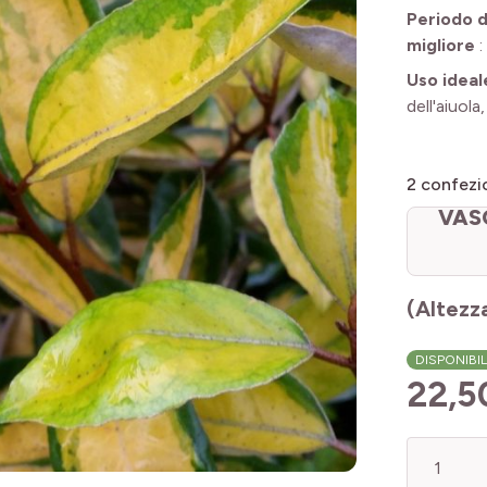
Periodo d
migliore
:
Uso ideal
dell'aiuola
2
confezio
VAS
(Altezz
DISPONIBI
22,5
Quantità