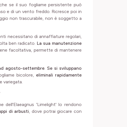
nche se il suo fogliame persistente può
nso e di un vento freddo. Ricresce poi in
aggio non trascurabile, non è soggetto a
enti necessitano di annaffiature regolari,
volta ben radicato.
La sua manutenzione
bene facoltativa, permette di mantenere
 ad agosto-settembre
.
Se si sviluppano
ogliame bicolore,
eliminali rapidamente
e variegata.
?
one dell'Elaeagnus 'Limelight' lo rendono
uppi di arbusti
, dove potrai giocare con