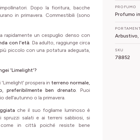
impollinatori. Dopo la fioritura, bacche
PROFUMO
Profumo i
urano in primavera. Commestibili (sono
PORTAMEN
rma rapidamente un cespuglio denso con
Arbustivo,
nda con l'età
. Da adulto, raggiunge circa
o più piccolo con una potatura adeguata,
SKU
78852
gei 'Limelight'?
 'Limelight' prospera in
terreno normale,
, preferibilmente ben drenato
. Puoi
io dell'autunno o la primavera.
ggiata
che il suo fogliame luminoso è
 spruzzi salati e ai terreni sabbiosi, si
 come in città poiché resiste bene