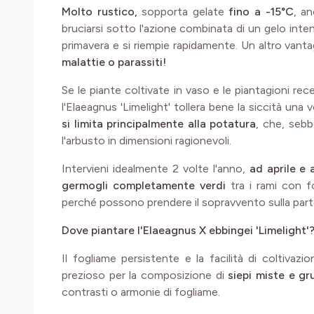
Molto rustico,
sopporta gelate
fino a -15°C
, a
bruciarsi sotto l'azione combinata di un gelo inte
primavera e si riempie rapidamente. Un altro vant
malattie o parassiti!
Se le piante coltivate in vaso e le piantagioni rec
l'Elaeagnus 'Limelight' tollera bene la siccità una 
si limita principalmente alla potatura
, che, seb
l'arbusto in dimensioni ragionevoli.
Intervieni idealmente 2 volte l'anno,
ad aprile e
germogli completamente verdi
tra i rami con f
perché possono prendere il sopravvento sulla part
Dove piantare l'Elaeagnus X ebbingei 'Limelight'
Il fogliame persistente e la facilità di coltivazi
prezioso per la composizione di
siepi miste e gr
contrasti o armonie di fogliame.