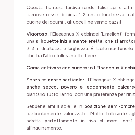
Questa fioritura tardiva rende felici api e altri 
carnose rosse di circa 1-2 cm di lunghezza mat
cugine dei goumi), gli uccelli ne vanno pazzi!
Vigoroso,
l'Elaeagnus X ebbingei 'Limelight' fo
una
silhouette inizialmente eretta, che si arroto
2-3 m di altezza e larghezza. È facile mantenerl
che tra l'altro tollera molto bene.
Come coltivare con successo l'Elaeagnus X ebbin
Senza esigenze particolari,
l'Elaeagnus X ebbingei
anche secco, povero e leggermente calcareo
piantarlo tutto l'anno, con una preferenza per l'iniz
Sebbene ami il sole, è in
posizione semi-ombre
particolarmente valorizzato. Molto tollerante agli
adatta perfettamente in riva al mare, così
all'inquinamento.