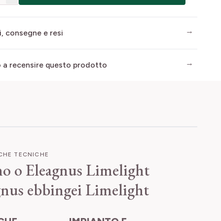
i, consegne e resi
mo a recensire questo prodotto
ICHE TECNICHE
no o Eleagnus Limelight
gnus ebbingei Limelight