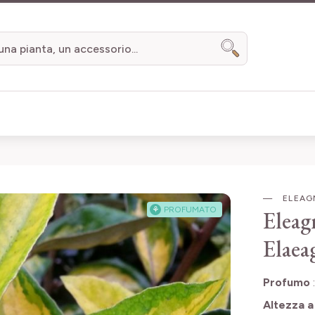
Search
ELEAG
⚘
PROFUMATO
Eleag
Elaea
Profumo
Altezza a