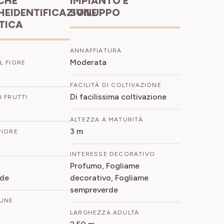
IMPIANTO E
HEIDENTIFICAZIONE
SVILUPPO
ETICA
ANNAFFIATURA
Moderata
L FIORE
FACILITÀ DI COLTIVAZIONE
Di facilissima coltivazione
 FRUTTI
ALTEZZA A MATURITÀ
3 m
FIORE
INTERESSE DECORATIVO
Profumo, Fogliame
rde
decorativo, Fogliame
sempreverde
UNE
LARGHEZZA ADULTA