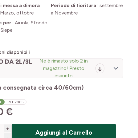
i messa a dimora
Periodo di fioritura
:
settembre
Marzo, ottobre
a Novembre
e per
:
Aiuola, Sfondo
, Siepe
ni disponibili
O DA 2L/3L
Ne è rimasto solo 2 in
magazzino! Presto
esaurito
a consegnata circa 40/60cm)
LE
REF.
7885
0 €
+
Aggiungi al Carrello
-