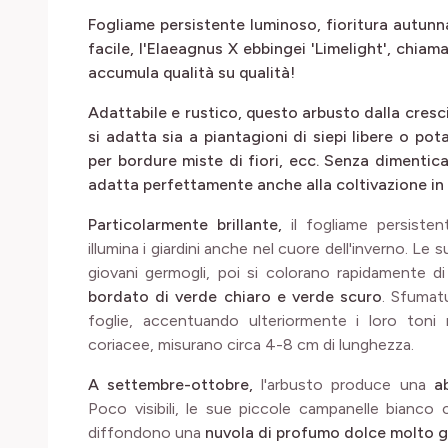
Fogliame persistente luminoso, fioritura autun
facile, l'Elaeagnus X ebbingei 'Limelight', chia
accumula qualità su qualità!
Adattabile e rustico, questo arbusto dalla cresc
si adatta sia a piantagioni di siepi libere o po
per bordure miste di fiori, ecc. Senza dimentica
adatta perfettamente anche alla coltivazione in
Particolarmente brillante,
il fogliame persistent
illumina i giardini anche nel cuore dell'inverno. Le
giovani germogli, poi si colorano rapidamente d
bordato di verde chiaro e verde scuro
. Sfumat
foglie, accentuando ulteriormente i loro toni m
coriacee, misurano circa 4-8 cm di lunghezza.
A settembre-ottobre,
l'arbusto produce una
a
Poco visibili, le sue piccole campanelle bianc
diffondono una
nuvola di profumo dolce molto 