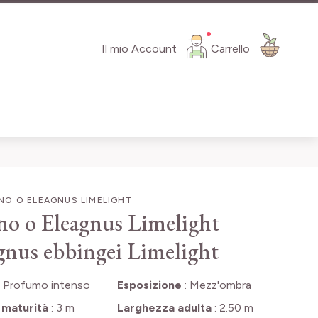
Il mio Account
Carrello
NO O ELEAGNUS LIMELIGHT
no o Eleagnus Limelight
gnus ebbingei Limelight
:
Profumo intenso
Esposizione
:
Mezz'ombra
 maturità
:
3 m
Larghezza adulta
:
2.50 m