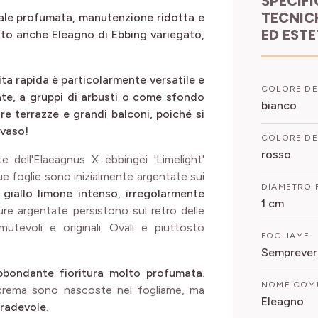
SPECIFICHE
TECNIC
nale profumata, manutenzione ridotta e
ED EST
mato anche Eleagno di Ebbing variegato,
ita rapida è particolarmente versatile e
COLORE DE
tate, a gruppi di arbusti o come sfondo
bianco
re terrazze e grandi balconi, poiché si
 vaso!
COLORE DEI
rosso
e dell'Elaeagnus X ebbingei 'Limelight'
 sue foglie sono inizialmente argentate sui
DIAMETRO 
i
giallo limone intenso, irregolarmente
1 cm
ure argentate persistono sul retro delle
utevoli e originali. Ovali e piuttosto
FOGLIAME
Sempreve
bbondante fioritura molto profumata
.
NOME COM
o crema sono nascoste nel fogliame, ma
Eleagno
gradevole
.