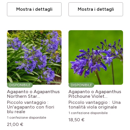
Mostra i dettagli
Mostra i dettagli
DISPONIBILE
DISPONIBILE
Agapanto o Agapanthus
Agapanto o Agapanthus
Northern Star
Pitchoune Violet
Agapanthus Northern
Agapanthus x africanus
Piccolo vantaggio :
Piccolo vantaggio : Una
Star
Pitchoune Violet
Un'agapanto con fiori
tonalità viola originale
blu reale
1 confezione disponibile
1 confezione disponibile
18,50 €
21,00 €