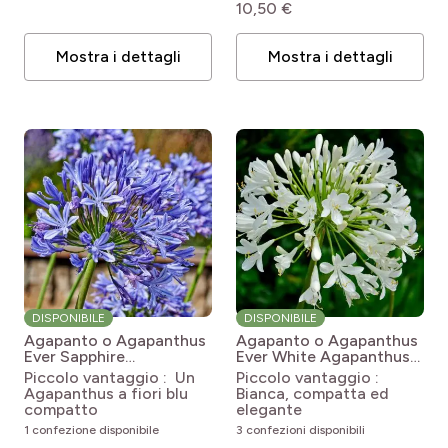
10,50 €
Mostra i dettagli
Mostra i dettagli
DISPONIBILE
DISPONIBILE
Agapanto o Agapanthus
Agapanto o Agapanthus
Ever Sapphire
Ever White
Agapanthus
Agapanthus Ever
Ever White 'WP001'
Piccolo vantaggio : Un
Piccolo vantaggio :
Sapphire 'Andbin'
Agapanthus a fiori blu
Bianca, compatta ed
compatto
elegante
1 confezione disponibile
3 confezioni disponibili