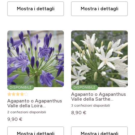
Mostra i dettagli
Mostra i dettagli
DISPONIBILE
DISPONIBILE
Agapanto o Agapanthus
Valle della Sarthe
Agapanto o Agapanthus
Agapanthus x hybridus
Valle della Loira
3 confezioni disponibili
Vallée de la Sarthe
Agapanthus x Vallée de
8,90 €
2 confezioni disponibili
la Loire
9,90 €
Mostra i dettagli
Mostra i dettagli