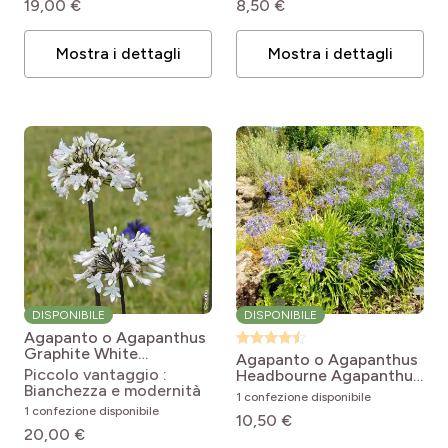
19,00 €
8,50 €
Mostra i dettagli
Mostra i dettagli
DISPONIBILE
DISPONIBILE
Agapanto o Agapanthus
Graphite White
Agapanto o Agapanthus
Agapanthus Graphite®
Piccolo vantaggio :
Headbourne
Agapanthus
White 'TURK3'
Bianchezza e modernità
Hybride Headbourne Blue
1 confezione disponibile
1 confezione disponibile
10,50 €
20,00 €