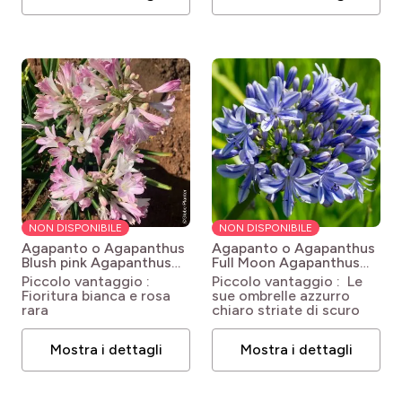
NON DISPONIBILE
NON DISPONIBILE
Agapanto o Agapanthus
Agapanto o Agapanthus
Blush pink
Agapanthus
Full Moon
Agapanthus
Blush Pink
praecox subsp. orientalis
Piccolo vantaggio :
Piccolo vantaggio : Le
Full Moon
Fioritura bianca e rosa
sue ombrelle azzurro
rara
chiaro striate di scuro
Mostra i dettagli
Mostra i dettagli