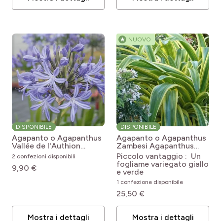
★
NUOVO
DISPONIBILE
DISPONIBILE
Agapanto o Agapanthus
Agapanto o Agapanthus
Vallée de l'Authion
Zambesi
Agapanthus
Agapanthus x hybridus
praecox subsp. orientalis
Piccolo vantaggio : Un
2 confezioni disponibili
Vallée de l'Authion
'Kek5006' ZAMBEZI
fogliame variegato giallo
9,90 €
e verde
1 confezione disponibile
25,50 €
Mostra i dettagli
Mostra i dettagli