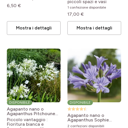
Pitchoune® Blue
piccoli spazi e vasi
Port Vivace
6,50 €
1 confezione disponibile
pro
(7)
Bonne
pro
(21)
Esotico
17,00 €
pro
(11)
Touffe dressée
pro
(1)
Italiano
Type de sol
Mostra i dettagli
Mostra i dettagli
pro
(8)
Touffe buissonnante
pro
(21)
Mediterraneo
pro
(11)
Drainé à léger
pro
(3)
Touffe buissonnante compacte
pro
(2)
In ghiaia
Creazione francese
pro
(10)
Normal
pro
(13)
Romantico
pro
(4)
Sì
pro
(22)
Terrazze e balconi
Esposizione
pro
(23)
Sole
Colore del fogliame
pro
(1)
Mezz'ombra
DISPONIBILE
DISPONIBILE
Agapanto nano o
Fogliame
Agapanthus Pitchoune
Agapanto nano o
White
Agapanthus x
Piccolo vantaggio :
Agapanthus Sophie
africanus Pitchoune ®
Fioritura bianca e
Agapanthus (x) praecox
2 confezioni disponibili
White 'Tur161'
pro
(13)