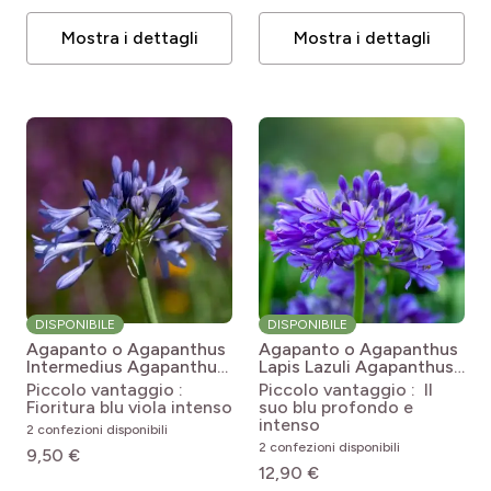
Mostra i dettagli
Mostra i dettagli
DISPONIBILE
DISPONIBILE
Agapanto o Agapanthus
Agapanto o Agapanthus
Intermedius
Agapanthus
Lapis Lazuli
Agapanthus
inapertus Intermedius
Lapis Lazuli
Piccolo vantaggio :
Piccolo vantaggio : Il
Fioritura blu viola intenso
suo blu profondo e
intenso
2 confezioni disponibili
2 confezioni disponibili
9,50 €
12,90 €