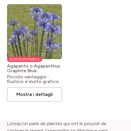
NON DISPONIBILE
Agapanto o Agapanthus
Graphite Blue
Agapanthus Graphite®
Piccolo vantaggio :
Blue 'Turk8'
Rustico e molto grafico
Mostra i dettagli
Lorsqu’on parle de plantes qui ont le pouvoir de
captiver le regard, l’agapanthe se démarque sans