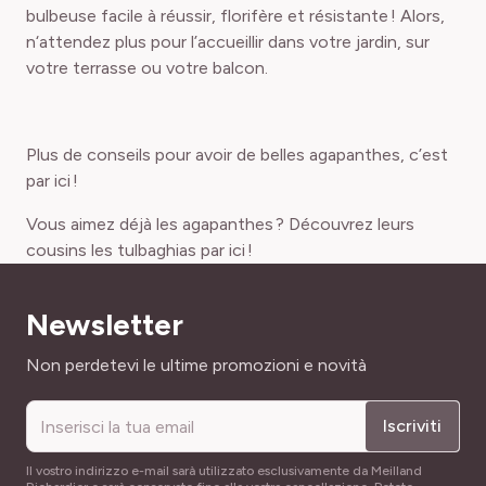
bulbeuse facile à réussir, florifère et résistante ! Alors,
n‘attendez plus pour l’accueillir dans votre jardin, sur
votre terrasse ou votre balcon.
Plus de conseils pour avoir de belles agapanthes, c’est
par ici !
Vous aimez déjà les agapanthes ? Découvrez leurs
cousins les tulbaghias par ici !
Newsletter
Indirizzo email
Non perdetevi le ultime promozioni e novità
Iscriviti
Il vostro indirizzo e-mail sarà utilizzato esclusivamente da Meilland