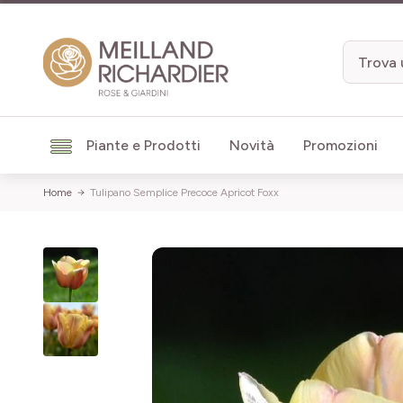
Salta al contenuto
Piante e Prodotti
Novità
Promozioni
Home
Tulipano Semplice Precoce Apricot Foxx