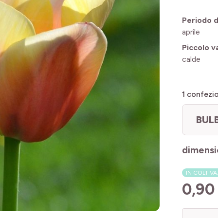
Periodo di
aprile
Piccolo v
calde
1
confezio
BUL
dimensi
IN COLTIV
0,90
Quantità