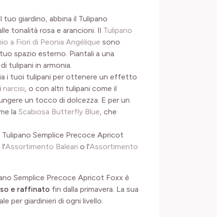
 tuo giardino, abbina il Tulipano
lle tonalità rosa e arancioni. Il
Tulipano
io a Fiori di Peonia Angélique
sono
 tuo spazio esterno. Piantali a una
i tulipani in armonia.
ia i tuoi tulipani per ottenere un effetto
i
narcisi
, o con altri tulipani come il
ungere un tocco di dolcezza. E per un
me la
Scabiosa Butterfly Blue
, che
, il Tulipano Semplice Precoce Apricot
l'
Assortimento Baleari
o l'
Assortimento
ulipano Semplice Precoce Apricot Foxx è
oso e raffinato
fin dalla primavera. La sua
 per giardinieri di ogni livello.