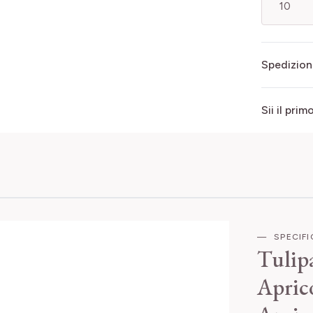
Spedizion
Sii il pri
SPECIF
Tulip
Apric