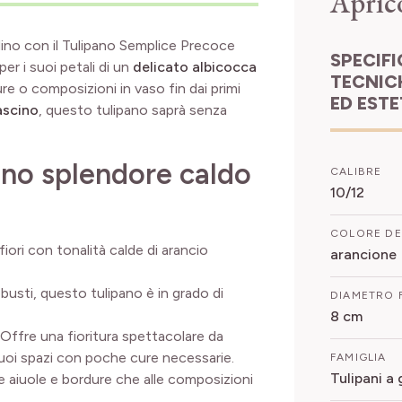
Apric
dino con il Tulipano Semplice Precoce
SPECIFICHE
er i suoi petali di un
delicato albicocca
TECNIC
dure o composizioni in vaso fin dai primi
ED EST
fascino
, questo tulipano saprà senza
Uno splendore caldo
CALIBRE
10/12
COLORE DE
iori con tonalità calde di arancio
arancione
robusti, questo tulipano è in grado di
DIAMETRO 
8 cm
 Offre una fioritura spettacolare da
tuoi spazi con poche cure necessarie.
FAMIGLIA
Tulipani a 
ue aiuole e bordure che alle composizioni