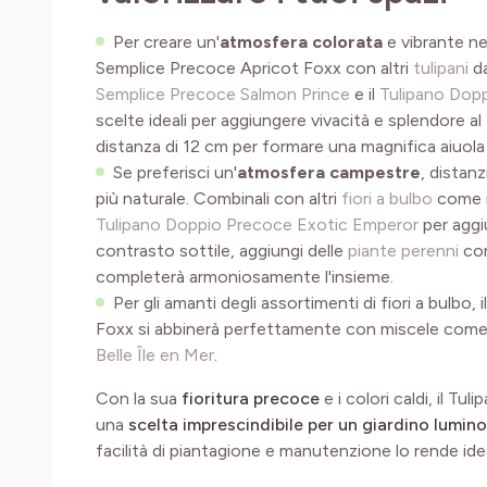
Per creare un'
atmosfera colorata
e vibrante nel
Semplice Precoce Apricot Foxx con altri
tulipani
da
Semplice Precoce Salmon Prince
e il
Tulipano Dopp
scelte ideali per aggiungere vivacità e splendore al
distanza di 12 cm per formare una magnifica aiuola d
Se preferisci un'
atmosfera campestre
, distanz
più naturale. Combinali con altri
fiori a bulbo
come 
Tulipano Doppio Precoce Exotic Emperor
per aggi
contrasto sottile, aggiungi delle
piante perenni
co
completerà armoniosamente l'insieme.
Per gli amanti degli assortimenti di fiori a bulbo
Foxx si abbinerà perfettamente con miscele come 
Belle Île en Mer
.
Con la sua
fioritura precoce
e i colori caldi, il T
una
scelta imprescindibile per un giardino lumin
facilità di piantagione e manutenzione lo rende ideale