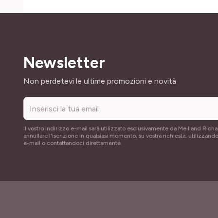
Newsletter
Indirizzo email
Non perdetevi le ultime promozioni e novità
Il vostro indirizzo e-mail sarà utilizzato esclusivamente da Meilland Richa
annullare l'iscrizione in qualsiasi momento, su vostra richiesta, utilizzando
e-mail o contattandoci direttamente.