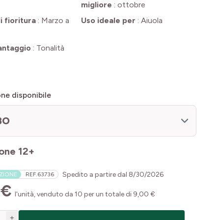
migliore
:
ottobre
 fioritura
:
Marzo a
Uso ideale per
:
Aiuola
antaggio
:
Tonalità
ne disponibile
BO
one 12+
Spedito a partire dal
8/30/2026
AZIONE
REF.
63736
 €
l'unità, venduto da 10 per un totale di 9,00 €
+