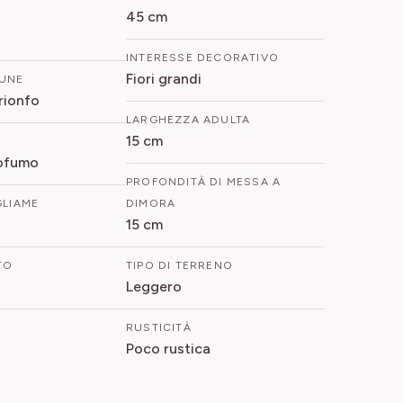
45 cm
INTERESSE DECORATIVO
Fiori grandi
UNE
rionfo
LARGHEZZA ADULTA
15 cm
rofumo
PROFONDITÀ DI MESSA A
GLIAME
DIMORA
15 cm
TO
TIPO DI TERRENO
Leggero
RUSTICITÀ
Poco rustica