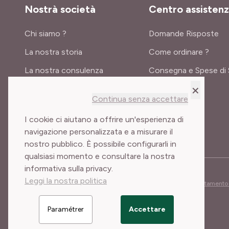
Nostrà società
Centro assisten
Chi siamo ?
Domande Risposte
La nostra storia
Come ordinare ?
La nostra consulenza
Consegna e Spese di 
×
Certificati e premi
Continua senza accettare
Meilland International
I cookie ci aiutano a offrire un'esperienza di
navigazione personalizzata e a misurare il
nostro pubblico. È possibile configurarli in
qualsiasi momento e consultare la nostra
informativa sulla privacy.
Leggi la nostra politica
Condizioni generali di vendita
Note legali
Cookies e trattamento 
Paramétrer
Accettare