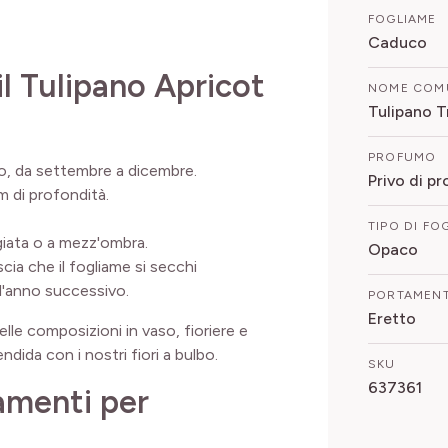
FOGLIAME
Caduco
l Tulipano Apricot
NOME COM
Tulipano T
PROFUMO
nno, da settembre a dicembre.
Privo di p
cm di profondità.
TIPO DI FO
ggiata o a mezz'ombra.
Opaco
lascia che il fogliame si secchi
 l'anno successivo.
PORTAMEN
Eretto
belle composizioni in vaso, fioriere e
ndida con i nostri fiori a bulbo.
SKU
637361
namenti per