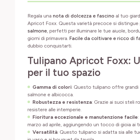
Regala una
nota di dolcezza e fascino
al tuo giar
Apricot Foxx. Questa varietà precoce si distingue p
salmone
, perfetti per illuminare le tue aiuole, bor
giorni di primavera.
Facile da coltivare e ricco di 
dubbio conquistarti.
Tulipano Apricot Foxx: 
per il tuo spazio
Gamma di colori
: Questo tulipano offre grandi f
salmone e albicocca.
Robustezza e resistenza
: Grazie ai suoi steli 
resistere alle intemperie.
Fioritura eccezionale e manutenzione facile
:
marzo ad aprile, aggiungendo un tocco di gioia ai 
Versatilità
: Questo tulipano si adatta sia alle t
in vaso e ai bouquet da tavola.