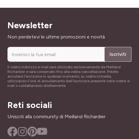
Newsletter
Indirizzo email
Non perdetevi le ultime promozioni e novità
Iscriviti
Il vostro indirizzo e-mail sarà utilizzato esclusivamente da Meilland
Richardier e sarà conservato fino alla vostra cancellazione. Potete
annullare l'iscrizione in qualsiasi momento, su vostra richiesta,
utilizzando il link di annullamento dell'iscrizione presente nelle nostre e-
mail o contattandoci direttamente.
Reti sociali
Unisciti alla community di Meilland Richardier