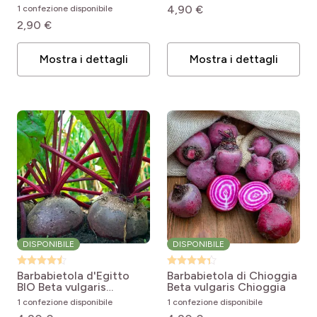
(7)
Giugno
4,90 €
1 confezione disponibile
Uso ideale per
pro
(4)
Valeur nutritionnelle
pro
2,90 €
(8)
Agosto
pro
(3)
Luglio
pro
(8)
Orto
pro
(3)
Couleur
pro
(8)
Settembre
Mostra i dettagli
Mostra i dettagli
pro
(4)
L'interno
pro
(1)
Très productif
pro
(8)
Ottobre
pro
(5)
Novembre
DISPONIBILE
DISPONIBILE
Barbabietola d'Egitto
Barbabietola di Chioggia
BIO
Beta vulgaris
Beta vulgaris Chioggia
D'Egypte
1 confezione disponibile
1 confezione disponibile