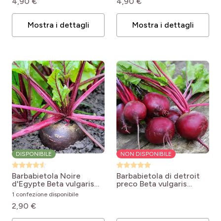
4,90 €
4,90 €
Mostra i dettagli
Mostra i dettagli
DISPONIBILE
NON DISPONIBILE
Barbabietola Noire
Barbabietola di detroit
d'Egypte
Beta vulgaris
preco
Beta vulgaris
noire plate d'Egypte
Détroit 2 race Préco
1 confezione disponibile
2,90 €