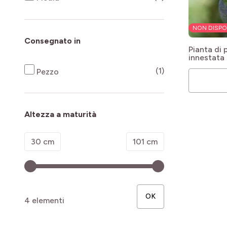
NON DISPO
Consegnato in
Pianta di
innestata
Licorna F1
products availab
(1)
Pezzo
Altezza a maturità
Minimum value
Valore massimo
30 cm
101 cm
OK
4 elementi