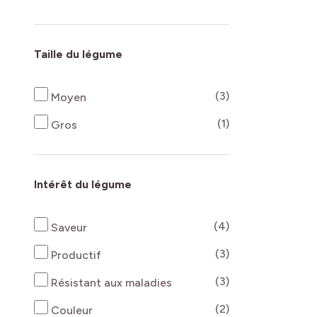
Taille du légume
products availab
(3)
Moyen
products availab
(1)
Gros
Intérêt du légume
products availab
(4)
Saveur
products availab
(3)
Productif
products availab
(3)
Résistant aux maladies
products availab
(2)
Couleur