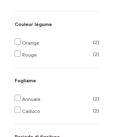
Couleur légume
products availab
(2)
Orange
products availab
(2)
Rouge
Fogliame
products availab
(2)
Annuale
products availab
(2)
Caduco
Periodo di fioritura