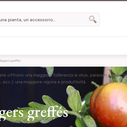
Search
otagers greffés
ate offrono una maggiore tolleranza ai virus, parassiti e malatti
, ecc.); una maggiore vigoria e produttività.
gers greffés