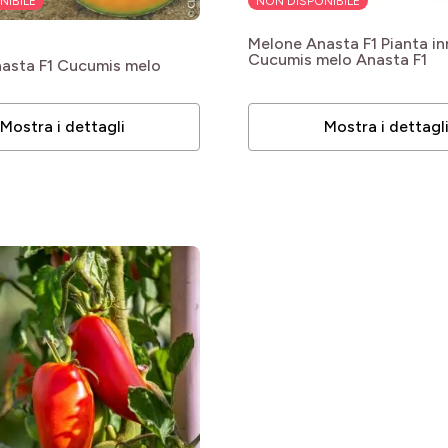
NIBILE
NON DISPONIBILE
Melone Anasta F1 Pianta i
Cucumis melo Anasta F1
asta F1
Cucumis melo
Mostra i dettagli
Mostra i dettagl
le
le