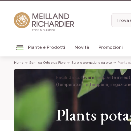
Salta al contenuto
Piante e Prodotti
Novità
Promozioni
Home
Semi da Orto e da Fiore
Bulbi e aromatiche da orto
Plants p
Facili da coltivare
. Le piante innest
(temperatura, intemperie, irrigazione
Plants pota