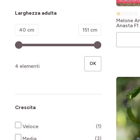
NON DISPO
Larghezza adulta
Melone An
Anasta F1
Minimum value
Valore massimo
40 cm
151 cm
OK
4 elementi
Crescita
products availab
(1)
Veloce
products availab
(3)
Media