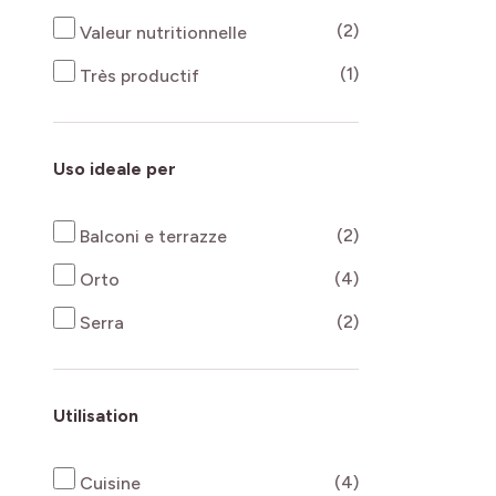
products availab
(2)
Valeur nutritionnelle
products availab
(1)
Très productif
Uso ideale per
products availab
(2)
Balconi e terrazze
products availab
(4)
Orto
products availab
(2)
Serra
Utilisation
products availab
(4)
Cuisine