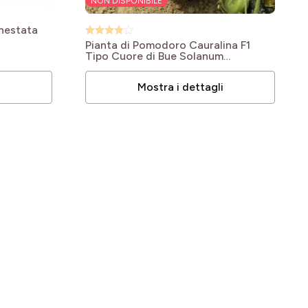
NON DISPONIBILE
nnestata
Pianta di Pomodoro Cauralina F1
Tipo Cuore di Bue
Solanum
lycopersicum Cauralina F1
i
Mostra i dettagli