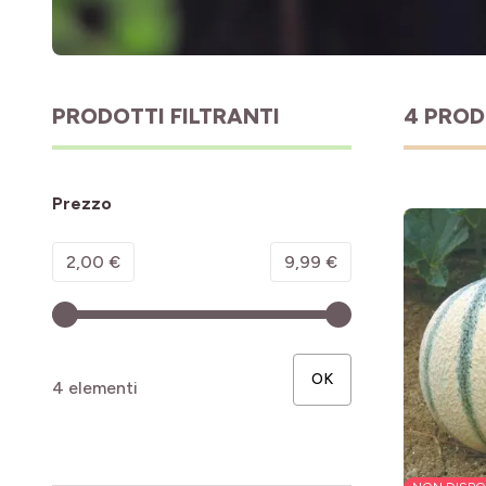
PRODOTTI FILTRANTI
4 PROD
Prezzo
Minimum value
Valore massimo
2,00 €
9,99 €
OK
4 elementi