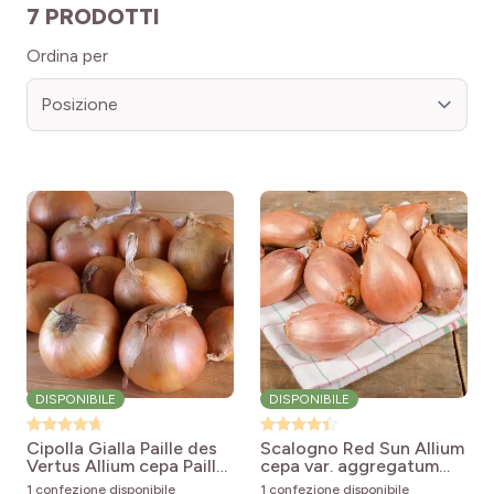
Taille du légume
7 PRODOTTI
pro
(3)
Mezz'ombra
Ordina per
pro
(4)
Gros
pro
(3)
Moyen
DISPONIBILE
DISPONIBILE
Cipolla Gialla Paille des
Scalogno Red Sun
Allium
Vertus
Allium cepa Paille
cepa var. aggregatum
des Vertus
Red Sun
1 confezione disponibile
1 confezione disponibile