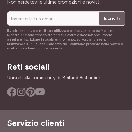
Indirizzo email
Non perdetevi le ultime promozioni e novità
Iscriviti
Il vostro indirizzo e-mail sarà utilizzato esclusivamente da Meilland
Richardier e sarà conservato fino alla vostra cancellazione. Potete
annullare l'iscrizione in qualsiasi momento, su vostra richiesta,
utilizzando il link di annullamento dell'iscrizione presente nelle nostre e-
mail o contattandoci direttamente.
Reti sociali
Unisciti alla community di Meilland Richardier
Servizio clienti