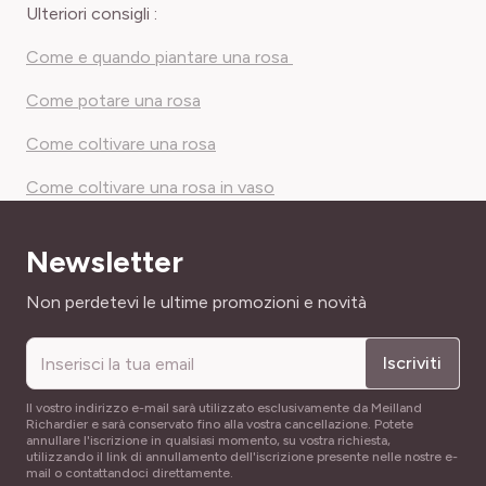
Ulteriori consigli :
Come e quando piantare una rosa
Come potare una rosa
Come coltivare una rosa
Come coltivare una rosa in vaso
Newsletter
Indirizzo email
Non perdetevi le ultime promozioni e novità
Iscriviti
Il vostro indirizzo e-mail sarà utilizzato esclusivamente da Meilland
Richardier e sarà conservato fino alla vostra cancellazione. Potete
annullare l'iscrizione in qualsiasi momento, su vostra richiesta,
utilizzando il link di annullamento dell'iscrizione presente nelle nostre e-
mail o contattandoci direttamente.