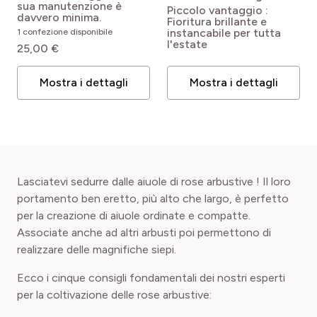
pro
(1)
Isolato
Meinoiral
Rosa
pro
(4)
Ottobre
sua manutenzione è
Rosa x polyantha La
Piccolo vantaggio :
'Meinoiral' DEBORAH
davvero minima.
Sevillana ® Meigekanu
Fioritura brillante e
MEILLANDECOR®
pro
(1)
Piccoli giardini
pro
(4)
instancabile per tutta
Novembre
1 confezione disponibile
l'estate
25,00 €
pro
(3)
Balconi e terrazze
pro
(3)
Dicembre
Mostra i dettagli
Mostra i dettagli
pro
(3)
Siepe
pro
(1)
Coprisuolo e scarpate
Lasciatevi sedurre dalle aiuole di rose arbustive ! Il loro
portamento ben eretto, più alto che largo, è perfetto
per la creazione di aiuole ordinate e compatte.
Associate anche ad altri arbusti poi permettono di
realizzare delle magnifiche siepi.
Ecco i cinque consigli fondamentali dei nostri esperti
per la coltivazione delle rose arbustive: