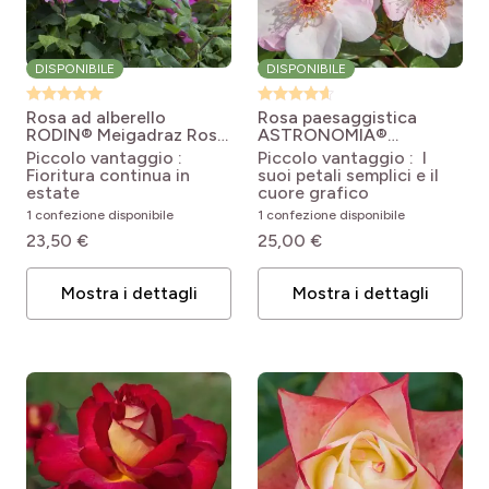
DISPONIBILE
DISPONIBILE
Rosa ad alberello
Rosa paesaggistica
RODIN® Meigadraz
Rosa
ASTRONOMIA®
Pink Knock Out
Meiguimov
Rosa x
Piccolo vantaggio :
Piccolo vantaggio : I
('Meigadrazz')
floribunda Astronomia®
Fioritura continua in
suoi petali semplici e il
Meillandécor®
estate
cuore grafico
'Meiguimov'
1 confezione disponibile
1 confezione disponibile
23,50 €
25,00 €
Mostra i dettagli
Mostra i dettagli