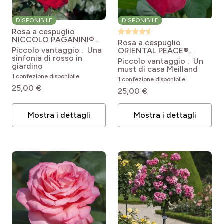
DISPONIBILE
DISPONIBILE
Rosa a cespuglio
NICCOLO PAGANINI®
Rosa a cespuglio
Meicairma
Rosa
Piccolo vantaggio : Una
ORIENTAL PEACE®
'Meicairma' NICCOLO
sinfonia di rosso in
Baipeace
Rosa Pullman
Piccolo vantaggio : Un
PAGANINI®
giardino
Orient Express®
must di casa Meilland
'Baipeace'
1 confezione disponibile
1 confezione disponibile
25,00 €
25,00 €
Mostra i dettagli
Mostra i dettagli