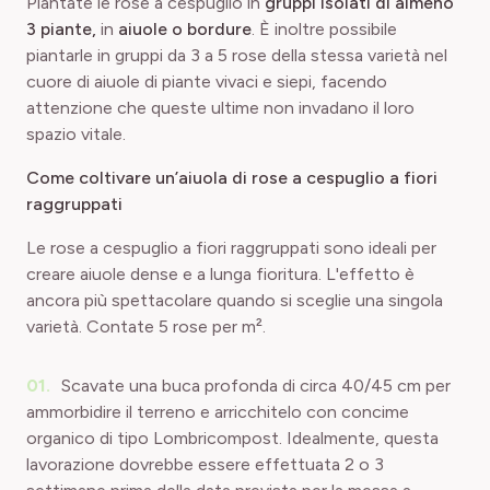
Piantate le rose a cespuglio in
gruppi isolati di almeno
3 piante,
in
aiuole o bordure
. È inoltre possibile
piantarle in gruppi da 3 a 5 rose della stessa varietà nel
cuore di aiuole di piante vivaci e siepi, facendo
attenzione che queste ultime non invadano il loro
spazio vitale.
Come coltivare un’aiuola di rose a cespuglio a fiori
raggruppati
Le rose a cespuglio a fiori raggruppati sono ideali per
creare aiuole dense e a lunga fioritura. L'effetto è
ancora più spettacolare quando si sceglie una singola
varietà. Contate 5 rose per m².
Scavate una buca profonda di circa 40/45 cm per
ammorbidire il terreno e arricchitelo con concime
organico di tipo Lombricompost. Idealmente, questa
lavorazione dovrebbe essere effettuata 2 o 3