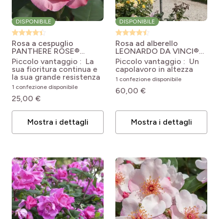
DISPONIBILE
DISPONIBILE
Rosa a cespuglio
Rosa ad alberello
PANTHERE ROSE®
LEONARDO DA VINCI®
Meicapinal
Rosa
Meideauri
Rosa x
Piccolo vantaggio : La
Piccolo vantaggio : Un
Panthere Rose
floribunda Leonardo da
sua fioritura continua e
capolavoro in altezza
Vinci ® 'Meideauri'
la sua grande resistenza
1 confezione disponibile
1 confezione disponibile
60,00 €
25,00 €
Mostra i dettagli
Mostra i dettagli