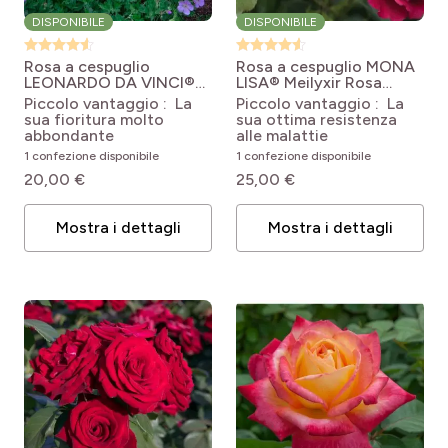
DISPONIBILE
DISPONIBILE
Rosa a cespuglio
Rosa a cespuglio MONA
LEONARDO DA VINCI®
LISA® Meilyxir
Rosa
Meideauri
Rosa x
polyantha MONA LISA ®
Piccolo vantaggio : La
Piccolo vantaggio : La
floribunda Leonardo Da
'Meilyxir'
sua fioritura molto
sua ottima resistenza
Vinci® Meideauri
abbondante
alle malattie
1 confezione disponibile
1 confezione disponibile
20,00 €
25,00 €
Mostra i dettagli
Mostra i dettagli