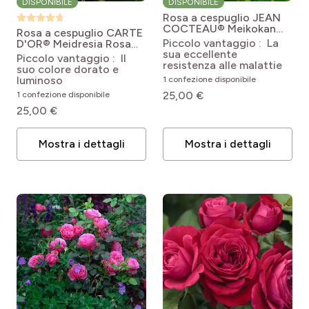
DISPONIBILE
DISPONIBILE
Rosa a cespuglio JEAN
COCTEAU® Meikokan
Rosa a cespuglio CARTE
(CHARLESTON®)
Rosa
Piccolo vantaggio : La
D'OR® Meidresia
Rosa
'Meikokan' JEAN
sua eccellente
'Meidresia' CARTE
Piccolo vantaggio : Il
COCTEAU®
resistenza alle malattie
D'OR®
suo colore dorato e
luminoso
1 confezione disponibile
25,00 €
1 confezione disponibile
25,00 €
Mostra i dettagli
Mostra i dettagli