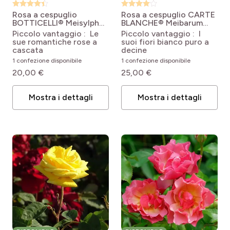
pro
(5)
Siepe
Rosa a cespuglio
Rosa a cespuglio CARTE
BOTTICELLI® Meisylpho
BLANCHE® Meibarum
pro
(3)
Coprisuolo e scarpate
Rosa Botticelli®
Rosa 'Meibarum' CARTE
Piccolo vantaggio : Le
Piccolo vantaggio : I
'Meisylpho'
BLANCHE®
sue romantiche rose a
suoi fiori bianco puro a
cascata
decine
1 confezione disponibile
1 confezione disponibile
20,00 €
25,00 €
Mostra i dettagli
Mostra i dettagli