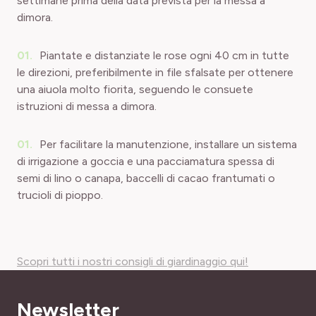
settimane prima della data prevista per la messa a
dimora.
Piantate e distanziate le rose ogni 40 cm in tutte
le direzioni, preferibilmente in file sfalsate per ottenere
una aiuola molto fiorita, seguendo le consuete
istruzioni di messa a dimora.
Per facilitare la manutenzione, installare un
sistema
di irrigazione a goccia
e una pacciamatura spessa di
semi di lino o canapa, baccelli di cacao frantumati o
trucioli di pioppo.
Scopri tutti i nostri consigli di giardinaggio qui!
Newsletter