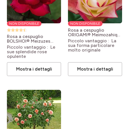
NON DISPONIBILE
NON DISPONIBILE
Rosa a cespuglio
ORIGAMI® Meimozahiq
Rosa a cespuglio
Rosa 'Meimozahiq'
Piccolo vantaggio : La
BOLSHOI® Meizuzes
ORIGAMI®
sua forma particolare
Rosa Bolshoï® 'Meizuzes'
Piccolo vantaggio : Le
molto originale
sue splendide rose
opulente
Mostra i dettagli
Mostra i dettagli