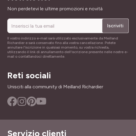
Indirizzo email
Non perdetevi le ultime promozioni e novità
Iscriviti
Il vostro indirizzo e-mail sarà utilizzato esclusivamente da Meilland
Richardier e sarà conservato fino alla vostra cancellazione. Potete
annullare l'iscrizione in qualsiasi momento, su vostra richiesta,
utilizzando il link di annullamento dell'iscrizione presente nelle nostre e-
mail o contattandoci direttamente.
Reti sociali
Unisciti alla community di Meilland Richardier
Servizio clienti