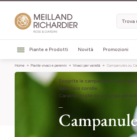
Salta al contenuto
Piante e Prodotti
Novità
Promozioni
Home
Piante vivaci e perenni
Vivaci per varietà
Campanules ou C
Scoprite le campanule e i loro tipic
delle loro corolle.
Caratterizzate da un
lungo period
Campanule