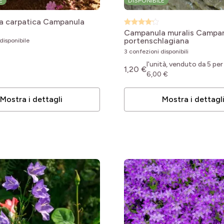
E
DISPONIBILE
 carpatica
Campanula
Campanula muralis
Campan
portenschlagiana
disponibile
3 confezioni disponibili
l'unità, venduto da 5 per
1,20 €
6,00 €
Mostra i dettagli
Mostra i dettagl
le
le