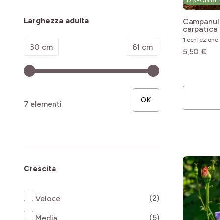
DISPONIBIL
Larghezza adulta
Campanula
carpatica
1 confezione 
Minimum value
Valore massimo
30 cm
61 cm
5,50 €
OK
7 elementi
Crescita
products availab
(2)
Veloce
products availab
(5)
Media