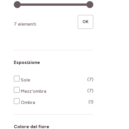
OK
7 elementi
Esposizione
products availab
(7)
Sole
products availab
(7)
Mezz'ombra
products availab
(1)
Ombra
Colore del fiore