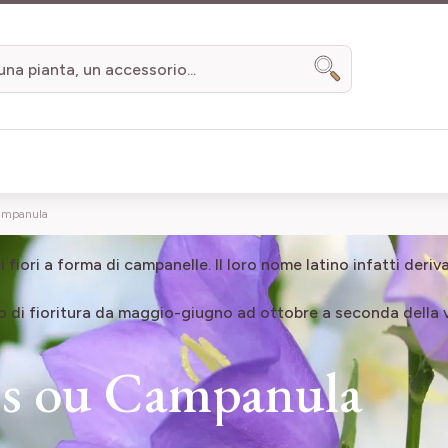
Search
ampanula
i fiori a forma di campanelle. Il loro nome latino
infatti
deriva
o di fioritura da maggio-giugno ad ottobre
a seconda della v
s ou Campanula