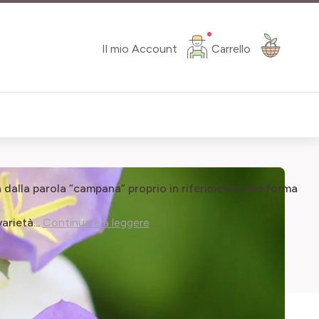
Il mio Account
Carrello
 dalla parola “campana” proprio in riferimento alla forma
arietà...
Continuare a leggere
...