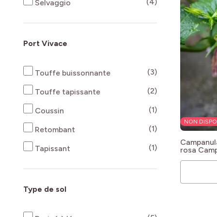
products availab
(4)
Selvaggio
Port Vivace
products availab
(3)
Touffe buissonnante
products availab
(2)
Touffe tapissante
products availab
(1)
Coussin
NON DISPO
products availab
(1)
Retombant
Campanula
products availab
(1)
Tapissant
rosa
Camp
Elisabeth
Type de sol