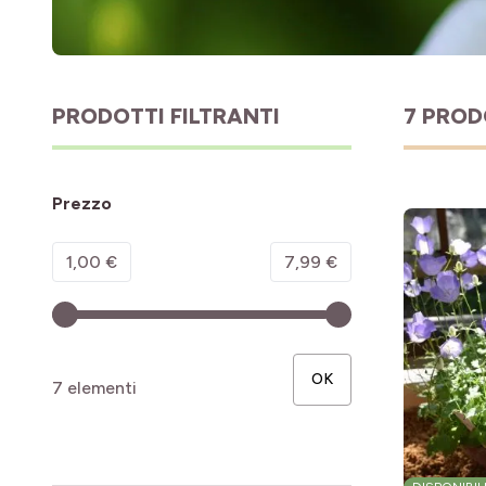
PRODOTTI FILTRANTI
7 PROD
Prezzo
Minimum value
Valore massimo
1,00 €
7,99 €
OK
7 elementi