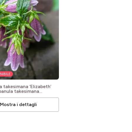
le
le
le
le
NIBILE
le
 takesimana ‘Elizabeth’
le
anula takesimana
Mostra i dettagli