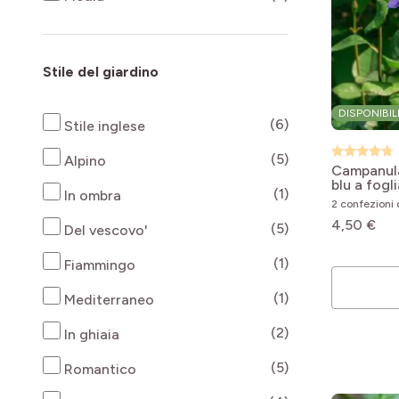
Stile del giardino
DISPONIBIL
products availab
(6)
Stile inglese
products availab
(5)
Alpino
Campanula
blu a fogl
products availab
(1)
In ombra
persicifol
2 confezioni d
4,50 €
products availab
(5)
Del vescovo'
products availab
(1)
Fiammingo
products availab
(1)
Mediterraneo
products availab
(2)
In ghiaia
products availab
(5)
Romantico