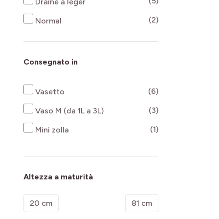
products availab
(5)
Drainé à léger
products availab
(2)
Normal
Consegnato in
products availab
(6)
Vasetto
products availab
(3)
Vaso M (da 1L a 3L)
products availab
(1)
Mini zolla
Altezza a maturità
Minimum value
Valore massimo
20 cm
81 cm