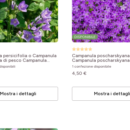
E
DISPONIBILE
le
le
 persicifolia o Campanula
Campanula poscharskyana 
ia di pesco
Campanula
Campanula poscharskyana 
le
ia
isponibili
1 confezione disponibile
4,50 €
le
le
Mostra i dettagli
Mostra i dettagl
le
le
le