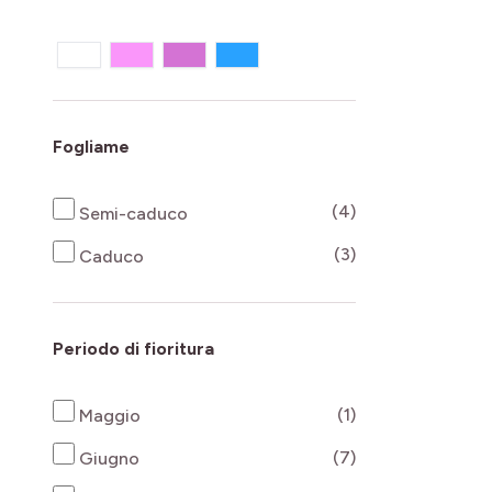
Fogliame
products availab
(4)
Semi-caduco
products availab
(3)
Caduco
Periodo di fioritura
products availab
(1)
Maggio
products availab
(7)
Giugno