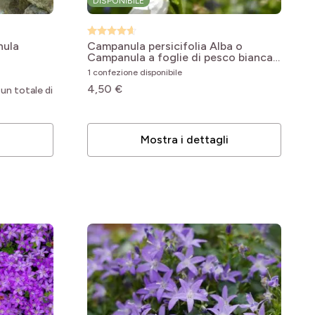
DISPONIBILE
ula
Campanula persicifolia Alba o
Campanula a foglie di pesco bianca
Campanula persicifolia Alba
1 confezione disponibile
4,50 €
 un totale di
i
Mostra i dettagli