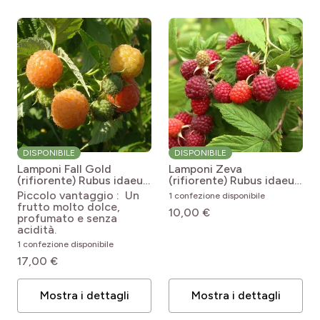
DISPONIBILE
DISPONIBILE
Lamponi Fall Gold
Lamponi Zeva
(rifiorente)
Rubus idaeus
(rifiorente)
Rubus idaeus
Fall Gold
Zefa Herbsternte
Piccolo vantaggio : Un
1 confezione disponibile
frutto molto dolce,
10,00 €
profumato e senza
acidità.
1 confezione disponibile
17,00 €
Mostra i dettagli
Mostra i dettagli