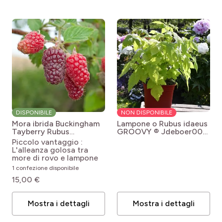
DISPONIBILE
NON DISPONIBILE
Mora ibrida Buckingham
Lampone o Rubus idaeus
Tayberry
Rubus
GROOVY ® Jdeboer005
fruticosus x idaeus
Rubus idaeus Groovy®
Piccolo vantaggio :
Buckingham® Tayberry
(Jdeboer005)
L'alleanza golosa tra
more di rovo e lampone
1 confezione disponibile
15,00 €
Mostra i dettagli
Mostra i dettagli