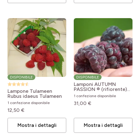
DISPONIBILE
DISPONIBILE
Lamponi AUTUMN
PASSION ® (rifiorente)
Lampone Tulameen
Rubus idaeus Autumn
Rubus idaeus Tulameen
1 confezione disponibile
Passion®
31,00 €
1 confezione disponibile
12,50 €
Mostra i dettagli
Mostra i dettagli