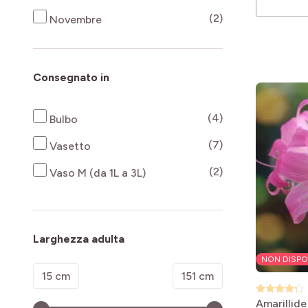
products availab
(2)
Novembre
Consegnato in
products availab
(4)
Bulbo
products availab
(7)
Vasetto
products availab
(2)
Vaso M (da 1L a 3L)
Larghezza adulta
NON DISPO
Minimum value
Valore massimo
15 cm
151 cm
Amarillide