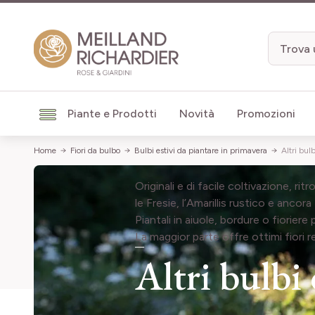
Salta al contenuto
Piante e Prodotti
Novità
Promozioni
Home
Fiori da bulbo
Bulbi estivi da piantare in primavera
Altri bul
Originali e di facile coltivazione, ri
le Fresie, l’Amarillis rustico e ancora ta
Piantali in aiuole, bordure o fioriere
La maggior parte offre ottimi fiori re
Altri bulbi