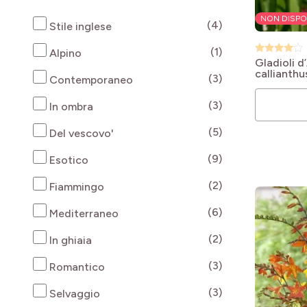
NON DISPO
products availab
(4)
Stile inglese
products availab
(1)
Alpino
Gladioli d
callianthu
products availab
(3)
Contemporaneo
products availab
(3)
In ombra
products availab
(5)
Del vescovo'
products availab
(9)
Esotico
products availab
(2)
Fiammingo
products availab
(6)
Mediterraneo
products availab
(2)
In ghiaia
products availab
(3)
Romantico
products availab
(3)
Selvaggio