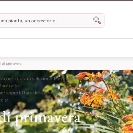
Search
bi di primavera
trova nella nostra selezione fiori mitici come il Nasturzio dei Giar
nti altri...
 per approfittare della loro bellezza e per alcuni del profumo.
cisi.
 di primavera