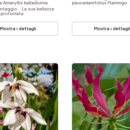
a
Amaryllis belladonna
peucedanifolius Flamingo
ntaggio : La sua bellezza
 profumata
Mostra i dettagli
Mostra i dettagl
le
le
le