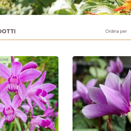
DOTTI
Ordina per
IONE