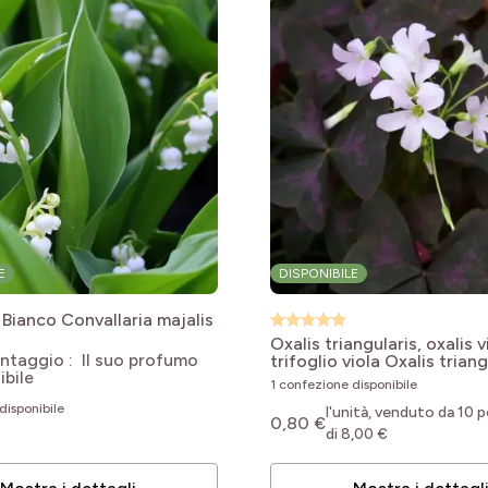
le
le
le
le
E
DISPONIBILE
le
 Bianco
Convallaria majalis
Oxalis triangularis, oxalis v
le
ntaggio : Il suo profumo
trifoglio viola
Oxalis triang
ibile
1 confezione disponibile
le
disponibile
l'unità, venduto da 10 p
0,80 €
le
di 8,00 €
le