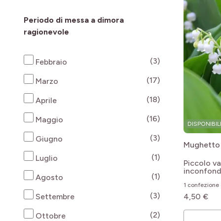
Periodo di messa a dimora
ragionevole
products availab
(3)
Febbraio
products availab
(17)
Marzo
products availab
(18)
Aprile
products availab
(16)
Maggio
DISPONIBIL
products availab
(3)
Giugno
Mughetto
products availab
(1)
Luglio
Piccolo va
inconfond
products availab
(1)
Agosto
1 confezione 
products availab
(3)
Settembre
4,50 €
products availab
(2)
Ottobre