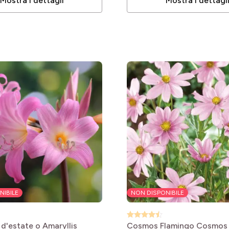
Mostra i dettagli
Mostra i dettagl
le
le
le
le
NIBILE
NON DISPONIBILE
 d'estate o Amaryllis
Cosmos Flamingo
Cosmos