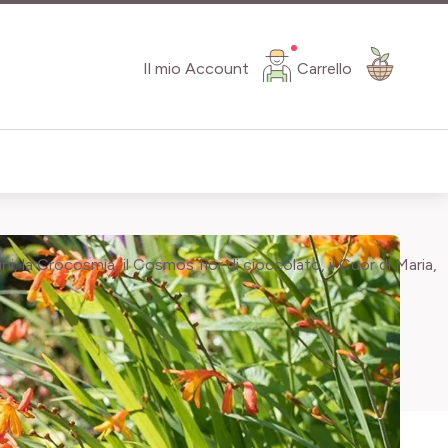
Il mio Account
Carrello
dini, la Crocosmia, il Cosmos fior di cioccolato, il Cuor di Maria,