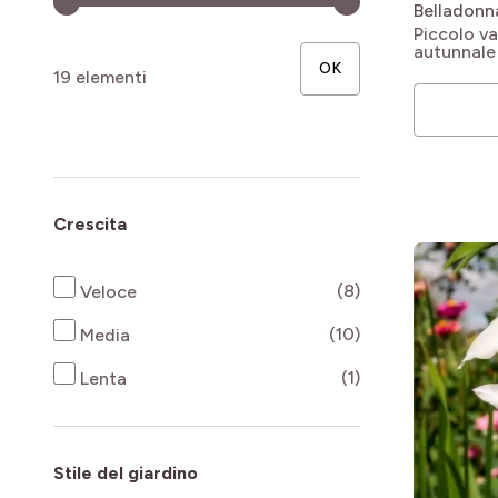
Belladonn
Piccolo va
autunnale
OK
19 elementi
Crescita
products availab
(8)
Veloce
products availab
(10)
Media
products availab
(1)
Lenta
Stile del giardino