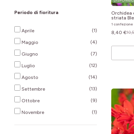
DISPONIBIL
Periodo di fioritura
Orchidea d
striata
Ble
1 confezione 
products availab
(1)
Aprile
8,40 €
10,
products availab
(4)
Maggio
products availab
(7)
Giugno
products availab
(12)
Luglio
products availab
(14)
Agosto
products availab
(13)
Settembre
products availab
(9)
Ottobre
products availab
(1)
Novembre