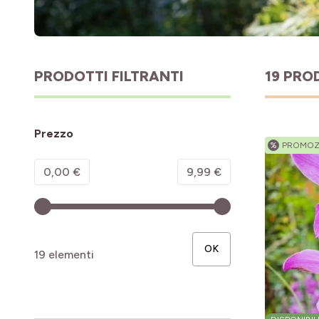
PRODOTTI FILTRANTI
19 PRO
Prezzo
%
PROMOZ
Minimum value
Valore massimo
0,00 €
9,99 €
OK
19 elementi