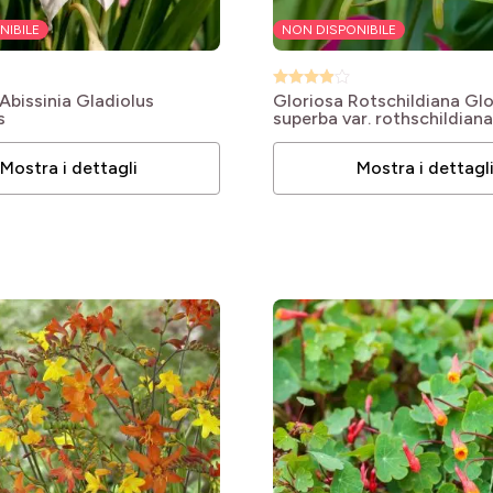
NIBILE
NON DISPONIBILE
le
le
’Abissinia
Gladiolus
Gloriosa Rotschildiana
Glo
s
superba var. rothschildiana
le
le
Mostra i dettagli
Mostra i dettagl
le
le
le
le
le
le
le