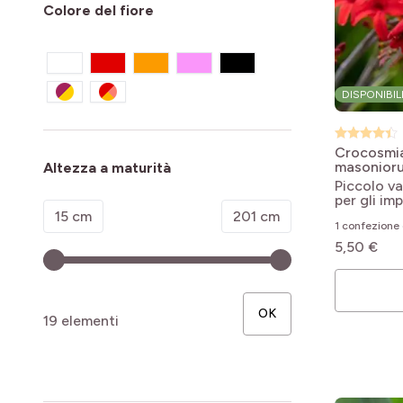
Colore del fiore
DISPONIBIL
Crocosmia
masonioru
Altezza a maturità
Piccolo va
per gli imp
Minimum value
Valore massimo
15 cm
201 cm
1 confezione 
5,50 €
OK
19 elementi