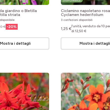
E
DISPONIBILE
a giardino o Bletilla
Ciclamino napoletano rosa
tilla striata
Cyclamen hederifolium
disponibile
3 confezioni disponibili
le
l'unità, venduto da 10 pe
-
20
%
50 €
1,25 €
di 12,50 €
le
Mostra i dettagli
Mostra i dettagl
le
le
le
le
le
le