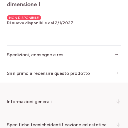
dimensione I
NON DISPONIBILE
Di nuovo disponibile dal
2/1/2027
Spedizioni, consegne e resi
Sii il primo a recensire questo prodotto
informazioni generali
Il Dahlia 'Bishop of Llandaff' è un
bulbo estivo
dal
specifiche tecnicheidentificazione ed estetica