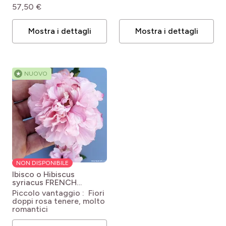
57,50 €
Mostra i dettagli
Mostra i dettagli
★
NUOVO
NON DISPONIBILE
Ibisco o Hibiscus
syriacus FRENCH
CABARET ® Pink
Hibiscus
Piccolo vantaggio : Fiori
syriacus French Cabaret
doppi rosa tenere, molto
Pink
romantici