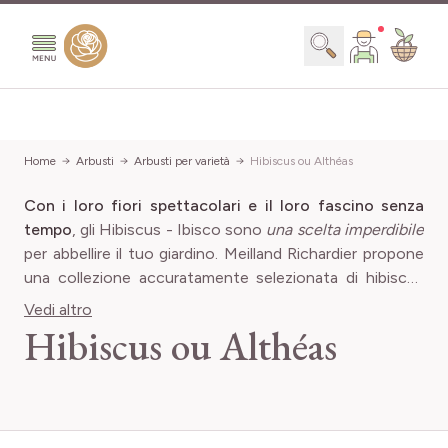
Salta al contenuto
Search
Prezzo
Home
Arbusti
Arbusti per varietà
Hibiscus ou Althéas
Con i loro fiori spettacolari e il loro fascino senza
Minimum value
Valore massim
9,00 €
36,99 €
tempo
, gli Hibiscus - Ibisco sono
una scelta imperdibile
Larghezza adulta
per abbellire il tuo giardino. Meilland Richardier propone
una collezione accuratamente selezionata di
hibiscus
Minimum value
Valore massi
100 cm
201 cm
syriacus
, apprezzati per la loro
fioritura rigogliosa
e la
Crescita
Vedi altro
OK
11 elementi
facilità di manutenzione
.
Hibiscus ou Althéas
pro
(1)
Veloce
Portamento pianta
OK
11 elementi
pro
(4)
Media
pro
(4)
Eretto
pro
(6)
Lenta