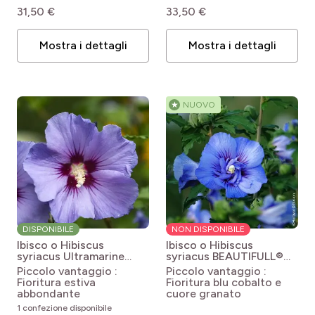
31,50 €
33,50 €
Mostra i dettagli
Mostra i dettagli
★
NUOVO
DISPONIBILE
NON DISPONIBILE
Ibisco o Hibiscus
Ibisco o Hibiscus
syriacus Ultramarine
syriacus BEAUTIFULL®
Hibiscus syriacus
Cobalt
Hibiscus syriacus
Piccolo vantaggio :
Piccolo vantaggio :
‘Minultra’ Ultramarine®
'Minsybfcble17',
Fioritura estiva
Fioritura blu cobalto e
BEAUTIFULL® Cobalt
abbondante
cuore granato
1 confezione disponibile