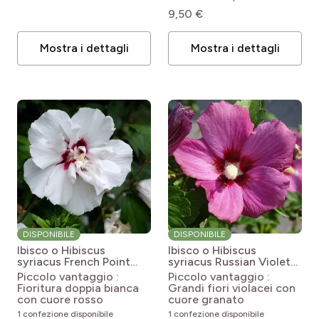
pro
(10)
Siepe
pro
(1)
Zone 10a (-1.1 à +1.7°C)
9,50 €
Mostra i dettagli
Mostra i dettagli
DISPONIBILE
DISPONIBILE
Ibisco o Hibiscus
Ibisco o Hibiscus
syriacus French Point
syriacus Russian Violet
Hibiscus syriacus French
II®
Hibiscus syriacus
Piccolo vantaggio :
Piccolo vantaggio :
point
Russian Violet (II)®
Fioritura doppia bianca
Grandi fiori violacei con
(MYNSYRU3)
con cuore rosso
cuore granato
1 confezione disponibile
1 confezione disponibile