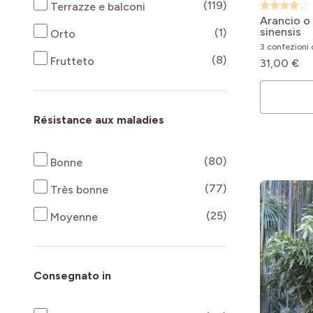
products availab
(119)
Terrazze e balconi
Arancio o 
sinensis
products availab
(1)
Orto
3 confezioni d
products availab
(8)
Frutteto
31,00 €
Résistance aux maladies
products availab
(80)
Bonne
products availab
(77)
Très bonne
products availab
(25)
Moyenne
Consegnato in