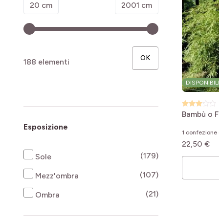
Minimum value
Valore massimo
20 cm
2001 cm
OK
188 elementi
DISPONIBIL
Bambù o F
Esposizione
1 confezione 
22,50 €
products availab
(179)
Sole
products availab
(107)
Mezz'ombra
products availab
(21)
Ombra