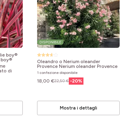
DISPONIBILE
lie boy®
e boy®
Oleandro o Nerium oleander
ame
Provence
Nerium oleander Provence
ato di
1 confezione disponibile
18,00 €
-
20
%
22,50 €
i
Mostra i dettagli