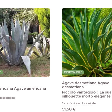
le
le
le
E
DISPONIBILE
le
Agave desmetiana
Agave
desmetiana
ericana
Agave americana
le
Piccolo vantaggio : La sua
silhouette molto elegante 
disponibile
le
1 confezione disponibile
le
51,50 €