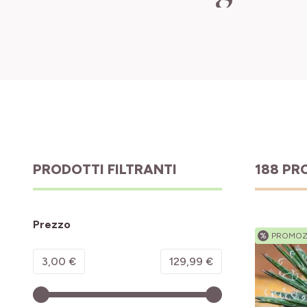
PRODOTTI FILTRANTI
188 PR
Prezzo
%
PROMOZ
Minimum value
Valore massimo
3,00 €
129,99 €