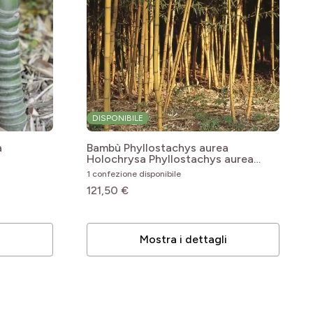
DISPONIBILE
a
Bambù Phyllostachys aurea
Holochrysa
Phyllostachys aurea
Holochrysa
1 confezione disponibile
121,50 €
i
Mostra i dettagli