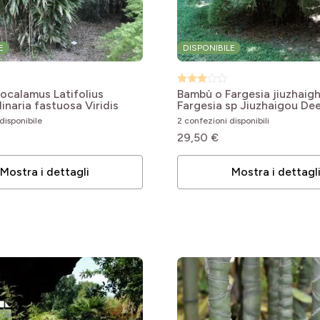
le
le
E
DISPONIBILE
le
le
ocalamus Latifolius
Bambù o Fargesia jiuzhaig
naria fastuosa Viridis
Fargesia sp Jiuzhaigou Dee
le
disponibile
2 confezioni disponibili
29,50 €
Mostra i dettagli
Mostra i dettagl
le