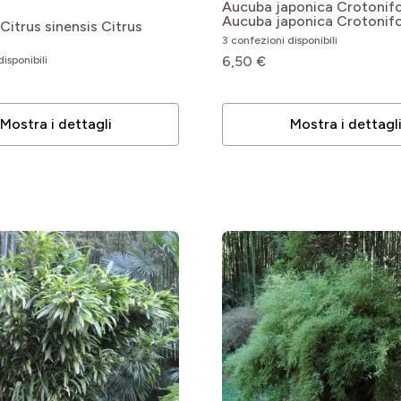
le
Aucuba japonica Crotonifo
Aucuba japonica Crotonifo
Citrus sinensis
Citrus
le
3 confezioni disponibili
6,50 €
isponibili
le
Mostra i dettagli
Mostra i dettagl
le
le
le