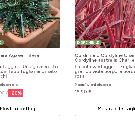
E
DISPONIBILE
fera
Agave filifera
Cordiline o Cordyline Char
Cordyline australis Charli
antaggio : Un agave molto
Piccolo vantaggio : Fogli
con il suo fogliame ornato
grafico viola porpora bord
nchi
rosa
disponibile
2 confezioni disponibili
16,90 €
-
20
%
00 €
Mostra i dettagli
Mostra i dettagl