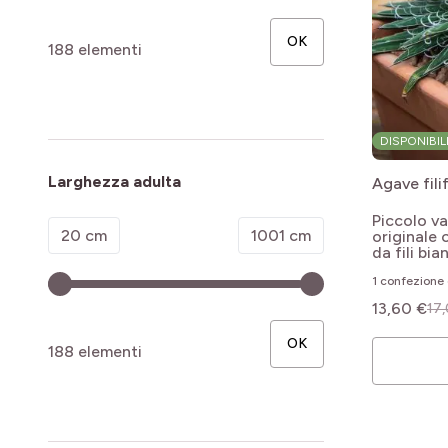
OK
188 elementi
DISPONIBIL
Larghezza adulta
Agave fili
Piccolo v
Minimum value
Valore massimo
20 cm
1001 cm
originale 
da fili bia
1 confezione 
13,60 €
17,
OK
188 elementi