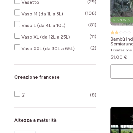
products availab
(29)
Vasetto
products availab
(106)
Vaso M (da 1L a 3L)
DISPONIBIL
products availab
(81)
Vaso L (da 4L a 10L)
products availab
(11)
Vaso XL (da 12L a 25L)
Bambù Ind
Semiarundi
products availab
(2)
Vaso XXL (da 30L a 65L)
1 confezione 
51,00 €
Creazione francese
products availab
(8)
Sì
Altezza a maturità