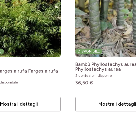
E
DISPONIBILE
Bambù Phyllostachys aure
Phyllostachys aurea
argesia rufa
Fargesia rufa
2 confezioni disponibili
36,50 €
disponibile
le
Mostra i dettagli
Mostra i dettagl
le
le