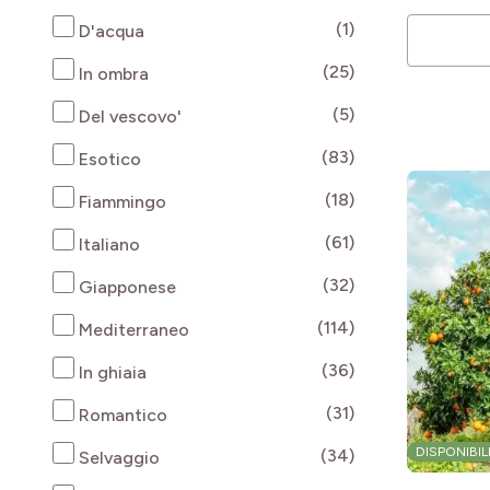
products availab
(1)
D'acqua
products availab
(25)
In ombra
products availab
(5)
Del vescovo'
products availab
(83)
Esotico
products availab
(18)
Fiammingo
products availab
(61)
Italiano
products availab
(32)
Giapponese
products availab
(114)
Mediterraneo
products availab
(36)
In ghiaia
products availab
(31)
Romantico
products availab
DISPONIBIL
(34)
Selvaggio