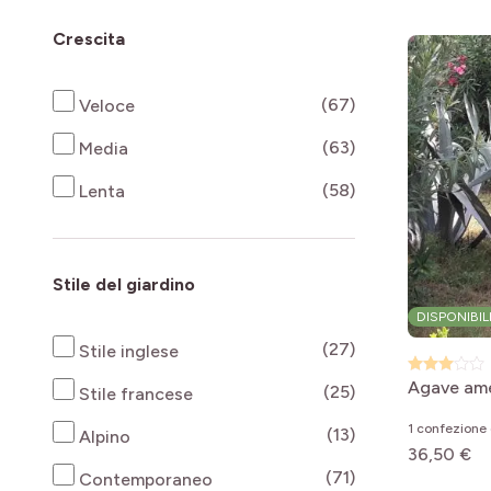
Crescita
products availab
(67)
Veloce
products availab
(63)
Media
products availab
(58)
Lenta
Stile del giardino
DISPONIBIL
products availab
(27)
Stile inglese
Agave am
products availab
(25)
Stile francese
1 confezione 
products availab
(13)
Alpino
36,50 €
products availab
(71)
Contemporaneo