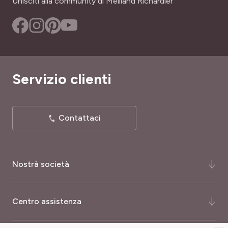
Unisciti alla community di Meilland Richardier
SKU
TIPO DI TERRENO
77351
Calcareo, Leggero, Secco, Tutti
RUSTICITÀ
Poco rustica
Servizio clienti
Contattaci
Nostrà società
Chi siamo ?
Centro assistenza
La nostra storia