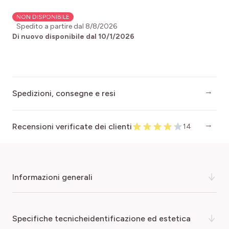
NON DISPONIBILE
Spedito a partire dal
8/8/2026
Di nuovo disponibile dal
10/1/2026
Spedizioni, consegne e resi
Recensioni verificate dei clienti
14
informazioni generali
Conosciutissima dai fioristi, la varietà Flamingo della
specifiche tecnicheidentificazione ed estetica
Gypsophila paniculata, chiamata anche fiore della