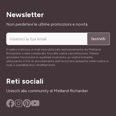
NOME COMUNE
FACILITÀ DI COLTIVAZIONE
Farigoule, Barigoule, Thym commun, Thym officinal
Newsletter
Di facilissima coltivazione
Indirizzo email
Non perdetevi le ultime promozioni e novità
SKU
ALTEZZA A MATURITÀ
887031
25 cm
Iscriviti
LARGHEZZA ADULTA
Il vostro indirizzo e-mail sarà utilizzato esclusivamente da Meilland
25 cm
Richardier e sarà conservato fino alla vostra cancellazione. Potete
annullare l'iscrizione in qualsiasi momento, su vostra richiesta,
utilizzando il link di annullamento dell'iscrizione presente nelle nostre e-
PÉRIODE DE RÉCOLTE
mail o contattandoci direttamente.
Gennaio a Dicembre
Reti sociali
Unisciti alla community di Meilland Richardier