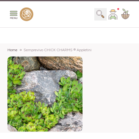
Salta al contenuto
Search
Home
Semprevivo CHICK CHARMS ® Appletini