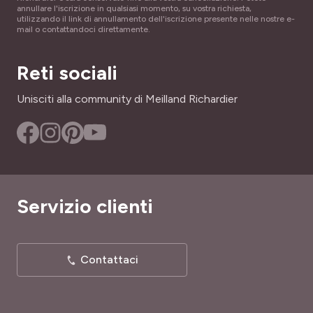
annullare l'iscrizione in qualsiasi momento, su vostra richiesta,
SKU
utilizzando il link di annullamento dell'iscrizione presente nelle nostre e-
LARGHEZZA ADULTA
mail o contattandoci direttamente.
36641
15 cm
Reti sociali
PÉRIODE DE RÉCOLTE
Gennaio a Marzo, ottobre a Dicembre
Unisciti alla community di Meilland Richardier
PÉRIODE DE SEMIS
Agosto a ottobre
TIPO DI TERRENO
Tutti
Servizio clienti
RUSTICITÀ
Poco rustica
Contattaci