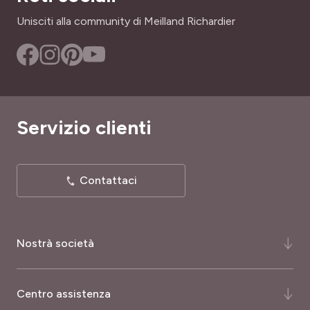
Febbraio a maggio
Unisciti alla community di Meilland Richardier
PÉRIODE DE SEMIS
Gennaio a aprile
TIPO DI TERRENO
Leggero, Ricco, Tutti
Servizio clienti
RUSTICITÀ
Poco rustica
Contattaci
Nostrà società
Chi siamo ?
Centro assistenza
La nostra storia