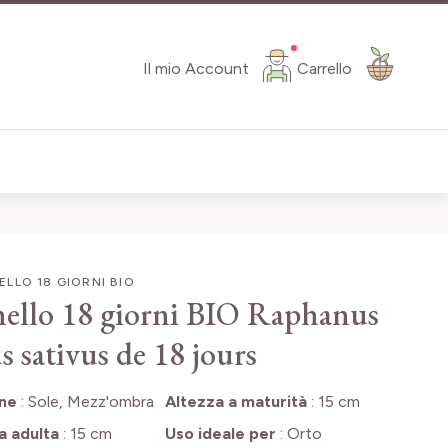
Il mio Account
Carrello
LLO 18 GIORNI BIO
ello 18 giorni BIO
Raphanus
s sativus de 18 jours
one
:
Sole, Mezz'ombra
Altezza a maturità
:
15 cm
a adulta
:
15 cm
Uso ideale per
:
Orto