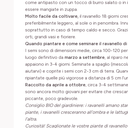
come antipasto con un tocco di burro salato o in i
essere mangiate in zuppa.
Molto facile da coltivare,
il ravanello 18 giorni cr
preferibilmente leggero, al sole o in penombra. In
soprattutto in caso di tempo caldo e secco. Grazie a
orti, grandi vasi e fioriere.
Quando piantare e come seminare il ravanello di 
I semi sono di dimensioni medie, circa 100-120 pe
luogo definitivo da
marzo a settembre
, al riparo n
appaiono in 3-4 giorni. Seminate a spaglio (mescola
aiutarvi) e coprite i semi con 2-3 cm di terra. Quan
ripiantate quelle più vigorose a distanza di 5 cm l’una
Raccolto da aprile a ottobre
, circa 3-4 settiman
sono ancora molto giovani per evitare che cresc
piccante, poco gradevole.
Consiglio BIO del giardiniere: i ravanelli amano star
piante, i ravanelli cresceranno all'ombra e le lattu
l’altra.
Curiosità! Scaglionate le vostre piante di ravanello