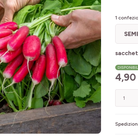
1
confezio
SEM
sacchet
DISPONIBI
4,90
Quantità
Spedizion