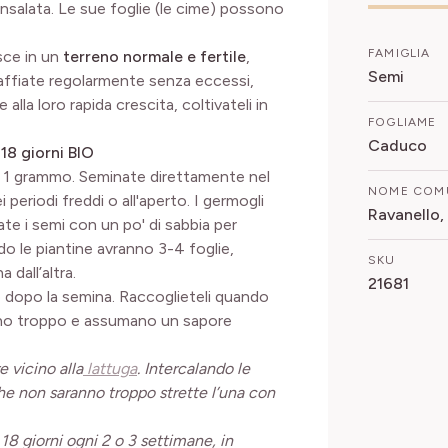
nsalata. Le sue foglie (le cime) possono
FAMIGLIA
esce in un
terreno normale e fertile
,
Semi
naffiate regolarmente senza eccessi,
lla loro rapida crescita, coltivateli in
FOGLIAME
Caduco
18 giorni BIO
r 1 grammo. Seminate direttamente nel
NOME COM
ei periodi freddi o all'aperto. I germogli
Ravanello,
te i semi con un po' di sabbia per
do le piantine avranno 3-4 foglie,
SKU
 dall’altra.
21681
e dopo la semina. Raccoglieteli quando
ano troppo e assumano un sapore
e vicino alla
lattuga
.
I
ntercalando le
ghe non saranno troppo strette l’una con
 18 giorni ogni 2 o 3 settimane, in