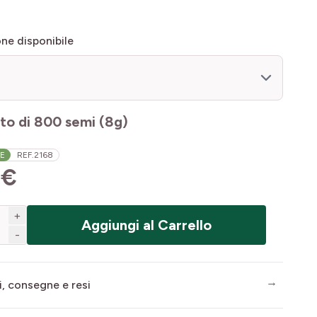
ne disponibile
I
to di 800 semi (8g)
LE
REF.
2168
 €
+
Aggiungi al Carrello
-
i, consegne e resi