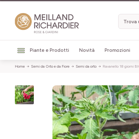
Salta al contenuto
Piante e Prodotti
Novità
Promozioni
Home
Semi da Orto e da Fiore
Semi da orto
Ravanello 18 giorni B