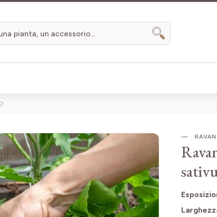
Search
IO
RAVANE
Ravan
sativu
Esposizi
Larghezz