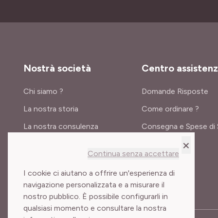
Nostrà società
Centro assisten
Chi siamo ?
Domande Risposte
La nostra storia
Come ordinare ?
La nostra consulenza
Consegna e Spese di 
×
Certificati e premi
Continua senza accettare
Meilland International
I cookie ci aiutano a offrire un'esperienza di
navigazione personalizzata e a misurare il
nostro pubblico. È possibile configurarli in
qualsiasi momento e consultare la nostra