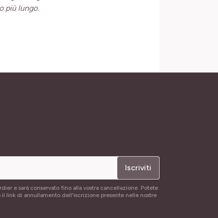
o più lungo.
Iscriviti
rdier e sarà conservato fino alla vostra cancellazione. Potete
 il link di annullamento dell'iscrizione presente nelle nostre