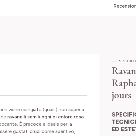
Recensioni
SPECIF
Ravan
Raphan
jours
 giorni viene mangiato (quasi) non appena
SPECIFICHE
uce
ravanelli semilunghi di colore rosa
TECNIC
ccante. È precoce e ideale per la
ED EST
 essere gustati crudi come aperitivo,