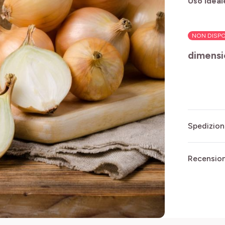
Uso ideal
NON DISPO
dimens
Spedizion
Recensioni