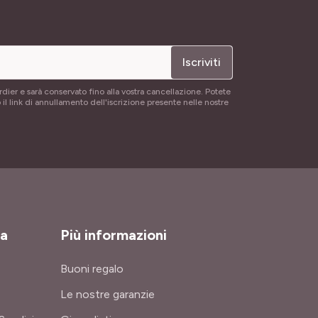
Iscriviti
rdier e sarà conservato fino alla vostra cancellazione. Potete
 il link di annullamento dell'iscrizione presente nelle nostre
za
Più informazioni
Buoni regalo
Le nostre garanzie