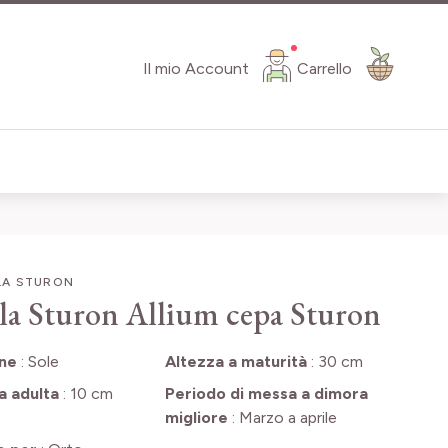
Il mio Account
Carrello
LA STURON
la Sturon
Allium cepa Sturon
one
:
Sole
Altezza a maturità
:
30 cm
a adulta
:
10 cm
Periodo di messa a dimora
migliore
:
Marzo a aprile