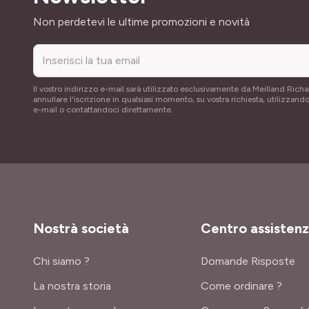
Indirizzo email
Non perdetevi le ultime promozioni e novità
Il vostro indirizzo e-mail sarà utilizzato esclusivamente da Meilland Richa
annullare l'iscrizione in qualsiasi momento, su vostra richiesta, utilizzando
e-mail o contattandoci direttamente.
Nostrà società
Centro assisten
Chi siamo ?
Domande Risposte
La nostra storia
Come ordinare ?