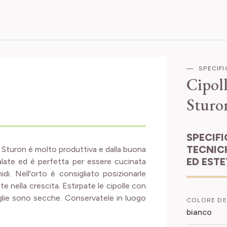
SPECIF
Cipol
Sturo
SPECIFICHE
TECNIC
età Sturon è molto produttiva e dalla buona
ED EST
salate ed è perfetta per essere cucinata
idi. Nell'orto è consigliato posizionarle
e nella crescita. Estirpate le cipolle con
lie sono secche. Conservatele in luogo
COLORE DE
bianco