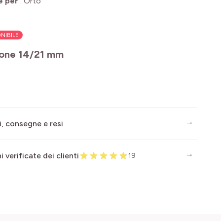
e per
:
Orto
NIBILE
ione 14/21 mm
i, consegne e resi
 verificate dei clienti
19