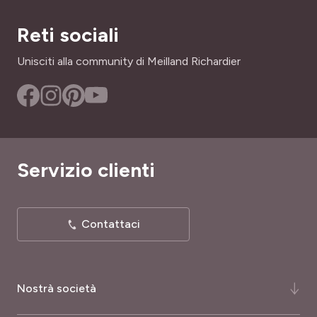
60 cm
Reti sociali
PÉRIODE DE RÉCOLTE
Agosto a Dicembre
Unisciti alla community di Meilland Richardier
PÉRIODE DE SEMIS
Marzo a giugno
TIPO DI TERRENO
Ricco, Tutti
Servizio clienti
RUSTICITÀ
Poco rustica
Contattaci
Nostrà società