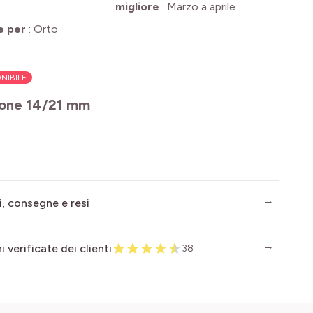
migliore
:
Marzo a aprile
e per
:
Orto
NIBILE
ione 14/21 mm
i, consegne e resi
 verificate dei clienti
38