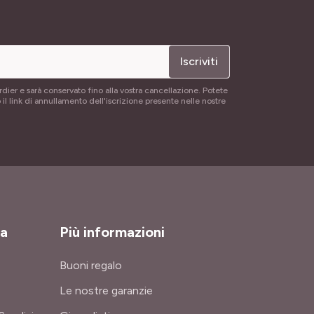
Iscriviti
rdier e sarà conservato fino alla vostra cancellazione. Potete
 il link di annullamento dell'iscrizione presente nelle nostre
za
Più informazioni
Buoni regalo
Le nostre garanzie