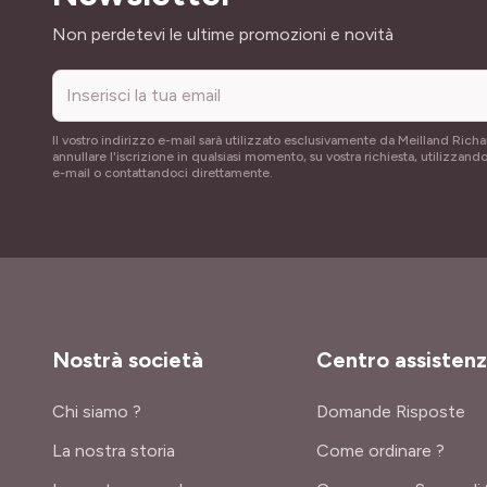
Indirizzo email
Non perdetevi le ultime promozioni e novità
Il vostro indirizzo e-mail sarà utilizzato esclusivamente da Meilland Richa
annullare l'iscrizione in qualsiasi momento, su vostra richiesta, utilizzando
e-mail o contattandoci direttamente.
Nostrà società
Centro assisten
Chi siamo ?
Domande Risposte
La nostra storia
Come ordinare ?