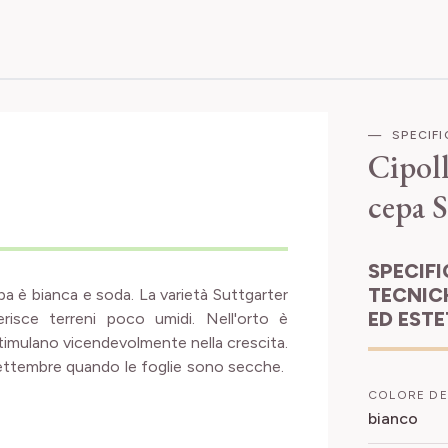
SPECIF
Cipoll
cepa S
SPECIFICHE
TECNIC
olpa è bianca e soda. La varietà Suttgarter
ED EST
isce terreni poco umidi. Nell'orto è
 stimulano vicendevolmente nella crescita.
 settembre quando le foglie sono secche.
COLORE DE
bianco