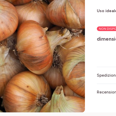
Uso ideal
NON DISPO
dimens
Spedizion
Recensioni