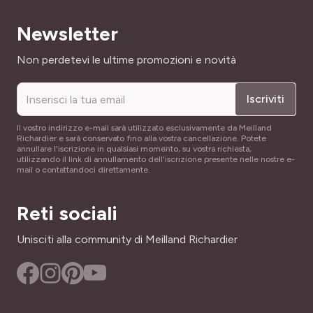
FAMIGLIA
ANNAFFIATURA
Semi
Newsletter
Periodo di semina : da febbraio a maggio.
Importante
Indirizzo email
Non perdetevi le ultime promozioni e novità
FOGLIAME
Raccolto : da agosto a novembre.
FACILITÀ DI COLTIVAZIONE
Caduco
La bustina da 0,5 gr.
Di facilissima coltivazione
Iscriviti
Confezione in lingua francese.
NOME COMUNE
ALTEZZA A MATURITÀ
Sedano rapa
Il vostro indirizzo e-mail sarà utilizzato esclusivamente da Meilland
60 cm
Richardier e sarà conservato fino alla vostra cancellazione. Potete
annullare l'iscrizione in qualsiasi momento, su vostra richiesta,
CREATORE
utilizzando il link di annullamento dell'iscrizione presente nelle nostre e-
LARGHEZZA ADULTA
mail o contattandoci direttamente.
VILMORIN
20 cm
SKU
Reti sociali
PÉRIODE DE RÉCOLTE
25861
settembre a Novembre
Unisciti alla community di Meilland Richardier
PÉRIODE DE SEMIS
Febbraio a maggio
TIPO DI TERRENO