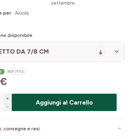
settembre
e per
:
Aiuola
ne disponibile
ETTO DA 7/8 CM
LE
REF.
71113
 €
+
Aggiungi al Carrello
-
i, consegne e resi