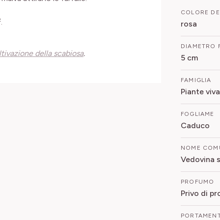
COLORE DE
.
rosa
DIAMETRO 
ltivazione della scabiosa
.
5 cm
FAMIGLIA
Piante viva
FOGLIAME
Caduco
NOME COM
Vedovina s
PROFUMO
Privo di p
PORTAMEN