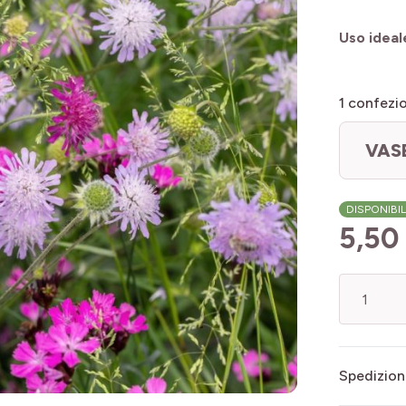
Uso ideal
1
confezio
VAS
DISPONIBI
5,50
Quantità
Spedizion