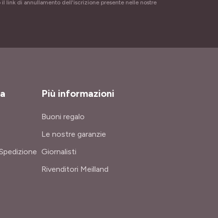
 il link di annullamento dell'iscrizione presente nelle nostre
za
Più informazioni
Buoni regalo
Le nostre garanzie
Spedizione
Giornalisti
Rivenditori Meilland