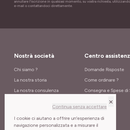
annullare l'iscrizione in qualsiasi momento, su vostra richiesta, utilizzando
e-mail o contattandoci direttamente.
Nostrà società
Centro assisten
Chi siamo ?
Domande Risposte
La nostra storia
Come ordinare ?
La nostra consulenza
Consegna e Spese di 
×
Certificati e premi
Continua senza accettare
Meilland International
I cookie ci aiutano a offrire un'esperienza di
navigazione personalizzata e a misurare il