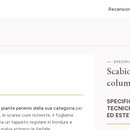
Recensioni
SPECIF
Scabi
colum
SPECIFICHE
TECNIC
i piante perenni della sua categoria
per
ED EST
à, le scarse cure richieste, il fogliame
a un tappeto regolare in bordure e
 malva attirano le farfalle.