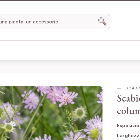
Search
SCABIO
Scabi
colum
Esposizi
Larghezz