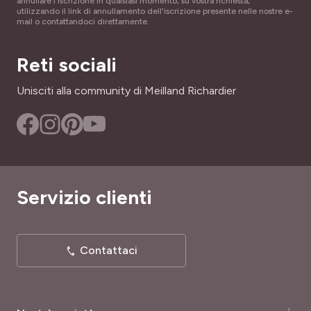
annullare l'iscrizione in qualsiasi momento, su vostra richiesta,
NOME COMUNE
utilizzando il link di annullamento dell'iscrizione presente nelle nostre e-
ALTEZZA A MATURITÀ
mail o contattandoci direttamente.
Santoreggia montana
35 cm
PROFUMO
Reti sociali
INTERESSE DECORATIVO
Profumo leggero
Profumo, Fogliame sempreverde, Fioritura decorativa
Unisciti alla community di Meilland Richardier
PORTAMENTO
LARGHEZZA ADULTA
Cuscino
40 cm
SKU
TIPO DI TERRENO
96201
Leggero, Tutti
Servizio clienti
RUSTICITÀ
Poco rustica
Contattaci