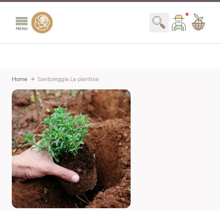
Salta al contenuto
Search
Home
Santoreggia La piantina