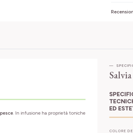
Recensioni
SPECIF
Salvia
SPECIFICHE
TECNIC
ED EST
l pesce
. In infusione ha proprietà toniche
COLORE DE