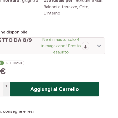
 fioritura
:
giugno a
Uso ideale per
:
Bordure e viali,
e
Balconi e terrazze, Orto,
L'interno
ne disponibile
ETTO DA 8/9
Ne è rimasto solo 4
in magazzino! Presto
esaurito
LE
REF.
81258
 €
+
Aggiungi al Carrello
-
i, consegne e resi