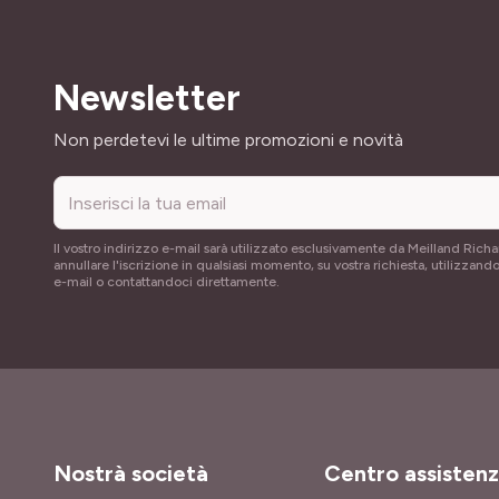
Newsletter
Indirizzo email
Non perdetevi le ultime promozioni e novità
Il vostro indirizzo e-mail sarà utilizzato esclusivamente da Meilland Richa
annullare l'iscrizione in qualsiasi momento, su vostra richiesta, utilizzando
e-mail o contattandoci direttamente.
Nostrà società
Centro assisten