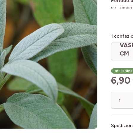
Periodo di
settembr
1
confezio
VAS
CM
DISPONIBI
6,90
Quantità
Spedizion