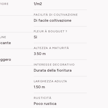
1/m2
FIORE
FACILITÀ DI COLTIVAZIONE
Di facile coltivazione
FLEUR À BOUQUET ?
Sì
UNE
icante
ALTEZZA A MATURITÀ
3.50 m
eggero
INTERESSE DECORATIVO
Durata della fioritura
LARGHEZZA ADULTA
1.50 m
RUSTICITÀ
Poco rustica