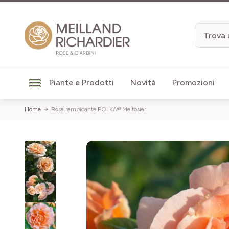
Salta al contenuto
Piante e Prodotti
Novità
Promozioni
Home
Rosa rampicante POLKA® Meitosier