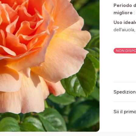
Periodo d
migliore
:
Uso ideal
dell'aiuola
NON DISPO
Spedizion
Sii il pri