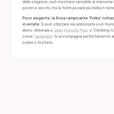
della stagione, può mostrarsi sensibile al marsonia i
poveri e secchi, ma la fioritura sarà più bella in terr
Poco esigente, la Rosa rampicante 'Polka' richie
in estate
. Si può utilizzare sia addossata a un mu
libero. Abbinala a
'Jean Honoté Mus'
o 'Climbing I
come '
Jackmanii
'. Si accompagna perfettamente al
solare e fruttata.