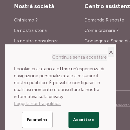
Nostrà società
Centro assisten
Chi siamo ?
Domande Risposte
La nostra storia
Come ordinare ?
La nostra consulenza
Consegna e Spese di 
×
Certificati e premi
Continua senza accettare
Meilland International
I cookie ci aiutano a offrire un'esperienza di
navigazione personalizzata e a misurare il
nostro pubblico. È possibile configurarli in
qualsiasi momento e consultare la nostra
informativa sulla privacy.
Leggi la nostra politica
Condizioni generali di vendita
Note legali
Cookies e trattamento 
Paramétrer
Accettare