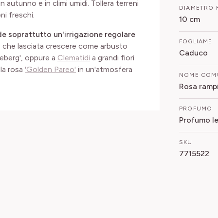
n autunno e in climi umidi. Tollera terreni
DIAMETRO 
eni freschi.
10 cm
de soprattutto un'irrigazione regolare
FOGLIAME
ro che lasciata crescere come arbusto
Caduco
ceberg', oppure a
Clematidi
a grandi fiori
la rosa
'Golden Pareo'
in un'atmosfera
NOME COM
Rosa ramp
PROFUMO
Profumo l
SKU
7715522