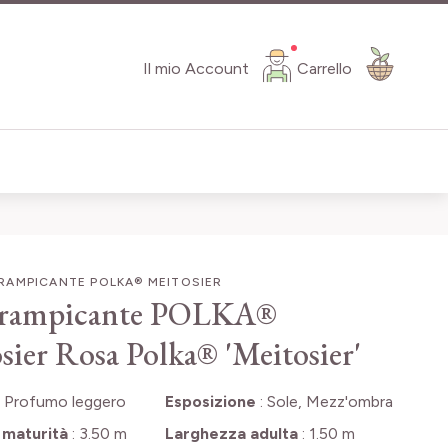
Il mio Account
Carrello
RAMPICANTE POLKA® MEITOSIER
 rampicante POLKA®
sier
Rosa Polka® 'Meitosier'
:
Profumo leggero
Esposizione
:
Sole, Mezz'ombra
 maturità
:
3.50 m
Larghezza adulta
:
1.50 m