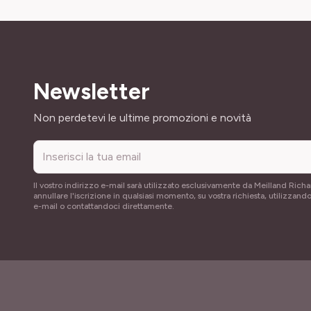
Newsletter
Indirizzo email
Non perdetevi le ultime promozioni e novità
Il vostro indirizzo e-mail sarà utilizzato esclusivamente da Meilland Richa
annullare l'iscrizione in qualsiasi momento, su vostra richiesta, utilizzando
e-mail o contattandoci direttamente.