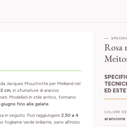
SPECIF
Rosa 
Meito
SPECIFICHE
TECNIC
 da Jacques Mouchotte per Meilland nel
ED EST
12 cm
, in sfumature di arancio
ti. Modellati in stile antico, formano
giugno fino alle gelate.
COLORE DE
rosa in seguito. Può raggiungere
2,50 a 4
arancione
o fogliame verde brillante, sano all'inizio