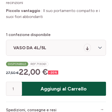
recinzioni
Piccolo vantaggio
:
Il suo portamento compatto e i
suoi fiori abbondanti
1
confezione disponibile
VASO DA 4L/5L
DISPONIBILE
REF.
713061
22,00 €
27,50 €
-
20
%
Quantità
Aggiungi al Carrello
Spedizioni, consegne e resi