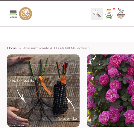
Salta al contenuto
Search
Home
Rosa rampicante ALLEGRO®II Meileodevin