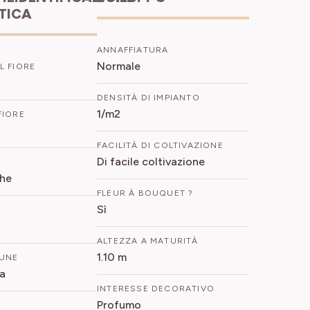
ETICA
ANNAFFIATURA
Normale
L FIORE
DENSITÀ DI IMPIANTO
1/m2
FIORE
FACILITÀ DI COLTIVAZIONE
Di facile coltivazione
che
FLEUR À BOUQUET ?
Sì
ALTEZZA A MATURITÀ
1.10 m
UNE
a
INTERESSE DECORATIVO
Profumo