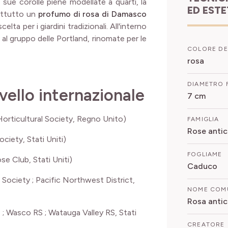
sue corolle piene modellate a quarti, la
ED EST
attutto un
profumo di rosa di Damasco
lta per i giardini tradizionali. All'interno
 al gruppo delle Portland, rinomate per le
COLORE DE
rosa
DIAMETRO 
vello internazionale
7 cm
orticultural Society, Regno Unito)
FAMIGLIA
Rose anti
ety, Stati Uniti)
FOGLIAME
 Club, Stati Uniti)
Caduco
ciety ; Pacific Northwest District,
NOME COM
Rosa antic
 Wasco RS ; Watauga Valley RS, Stati
CREATORE