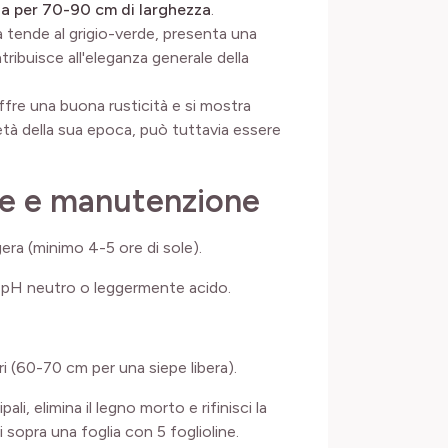
za per 70-90 cm di larghezza
.
a tende al grigio-verde, presenta una
tribuisce all'eleganza generale della
ffre una buona rusticità e si mostra
età della sua epoca, può tuttavia essere
one e manutenzione
era (minimo 4-5 ore di sole).
o; pH neutro o leggermente acido.
ri (60-70 cm per una siepe libera).
ali, elimina il legno morto e rifinisci la
i sopra una foglia con 5 foglioline.