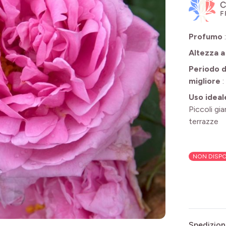
Profumo
Altezza a
Periodo d
migliore
:
Uso ideal
Piccoli gia
terrazze
NON DISPO
Spedizion