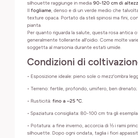
silhouette raggiunge in media
90-120 cm di altez
Il
fogliame
, denso e di un verde medio che talvolt
texture opaca. Portato da steli spinosi ma fini, con
pianta.
Per quanto riguarda la salute, questa rosa antica o
generalmente tollerante all'oidio. Come molte vari
soggetta al marsonia durante estati umide.
Condizioni di coltivazi
• Esposizione ideale: pieno sole o mezz'ombra legg
• Terreno: fertile, profondo, umifero, ben drenat
• Rusticità:
fino a –25 °C.
• Spaziatura consigliata: 80-100 cm tra gli esempla
• Potatura: a fine inverno, accorcia di ⅓ i rami princip
silhouette. Dopo ogni ondata, taglia i fiori appassit