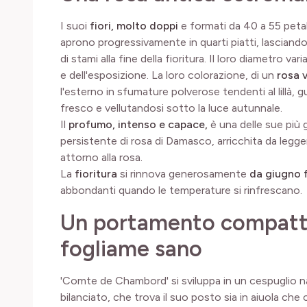
I suoi
fiori, molto doppi
e formati da 40 a 55 petal
aprono progressivamente in quarti piatti, lasciand
di stami alla fine della fioritura. Il loro diametro var
e dell'esposizione. La loro colorazione, di un
rosa 
l'esterno in sfumature polverose tendenti al lillà,
fresco e vellutandosi sotto la luce autunnale.
Il
profumo, intenso e capace,
è una delle sue più 
persistente di rosa di Damasco, arricchita da legge
attorno alla rosa.
La
fioritura
si rinnova generosamente
da giugno f
abbondanti quando le temperature si rinfrescano.
Un portamento compatto
fogliame sano
'Comte de Chambord' si sviluppa in un cespuglio n
bilanciato, che trova il suo posto sia in aiuola ch