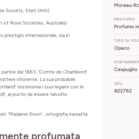
Moreau-Ro
Society, Stati Uniti)
PROFUMO
 of Rose Societies, Australia)
Profumo i
o prestigio internazionale, sia in
TIPO DI FO
Opaco
PORTAMEN
Cespuglio
 partire dal 1863, 'Comte de Chambord'
carattere rifiorente. La sua probabile
SKU
tland' testimonia i suoi legami con le
822762
', al punto da essere talvolta
ati: 'Madame Knorr' ; ortografia inesatta:
amente profumata