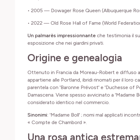
• 2005 — Dowager Rose Queen (Albuquerque Rose 
• 2022 — Old Rose Hall of Fame (World Federation
Un palmarès impressionnante
che testimonia il su
esposizione che nei giardini privati.
Origine e genealogia
Ottenuto in Francia da Moreau-Robert e diffuso a
appartiene alle Portland, ibridi rinomati per il loro 
parentela con 'Baronne Prévost' e 'Duchesse of Por
Damascena. Viene spesso avvicinato a 'Madame Boll
considerato identico nel commercio.
Sinonimi:
'Madame Boll' ; nomi mal applicati incontr
« Compte de Chambord ».
Una rosa antica estrem