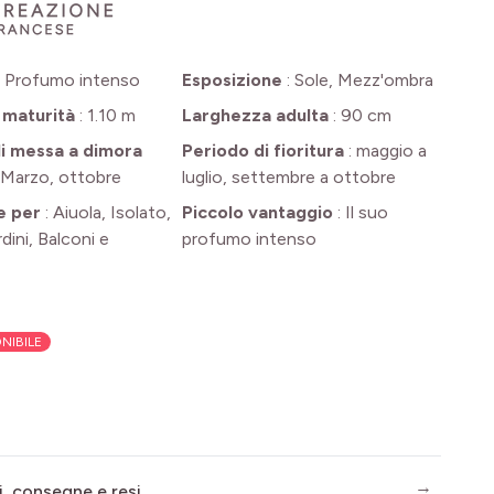
:
Profumo intenso
Esposizione
:
Sole, Mezz'ombra
 maturità
:
1.10 m
Larghezza adulta
:
90 cm
i messa a dimora
Periodo di fioritura
:
maggio a
Marzo, ottobre
luglio, settembre a ottobre
e per
:
Aiuola, Isolato,
Piccolo vantaggio
:
Il suo
rdini, Balconi e
profumo intenso
NIBILE
i, consegne e resi