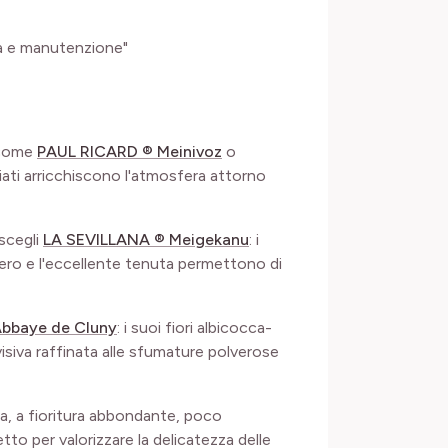
ra e manutenzione"
e come
PAUL RICARD ® Meinivoz
o
ziati arricchiscono l'atmosfera attorno
 scegli
LA SEVILLANA ® Meigekanu
: i
gero e l'eccellente tenuta permettono di
bbaye de Cluny
: i suoi fiori albicocca-
isiva raffinata alle sfumature polverose
sa, a fioritura abbondante, poco
o per valorizzare la delicatezza delle