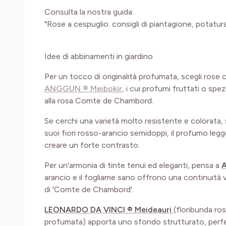
Consulta la nostra guida:
"Rose a cespuglio: consigli di piantagione, potatu
Idee di abbinamenti in giardino
Per un tocco di originalità profumata, scegli ros
ANGGUN ® Meibokir
, i cui profumi fruttati o spe
alla rosa Comte de Chambord.
Se cerchi una varietà molto resistente e colorata,
suoi fiori rosso-arancio semidoppi, il profumo leg
creare un forte contrasto.
Per un'armonia di tinte tenui ed eleganti, pensa a
A
arancio e il fogliame sano offrono una continuità v
di 'Comte de Chambord'.
LEONARDO DA VINCI ® Meideauri
(floribunda ro
profumata) apporta uno sfondo strutturato, perfett