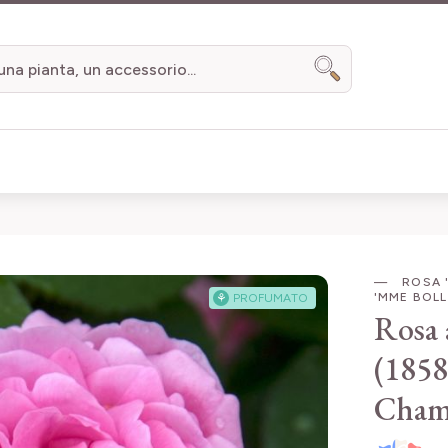
Search
ROSA 
'MME BOLL
⚘
PROFUMATO
Rosa 
(1858
Cham