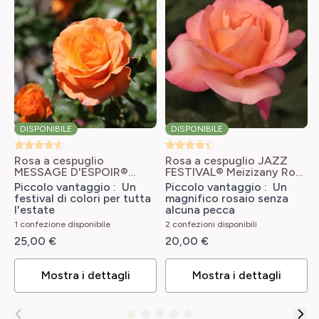
1/m2
FOGLIAME
FACILITÀ DI COLTIVAZIONE
Caduco
Di facilissima coltivazione
NOME COMUNE
FLEUR À BOUQUET ?
Rosa floribunda, Rosa a fiori raggruppati
Sì
CREATORE
DISPONIBILE
DISPONIBILE
ALTEZZA A MATURITÀ
DE RUITER (NL)
70 cm
Rosa a cespuglio
Rosa a cespuglio JAZZ
MESSAGE D'ESPOIR®
FESTIVAL® Meizizany
Rosa
PROFUMO
Meishamalo
Rosa x
Jazz Festival 'Meizizany'
INTERESSE DECORATIVO
Piccolo vantaggio : Un
Piccolo vantaggio : Un
Profumo leggero
polyantha Message
festival di colori per tutta
magnifico rosaio senza
Durata della fioritura
d'Espoir 'Meishamalo'
l'estate
alcuna pecca
PORTAMENTO
1 confezione disponibile
2 confezioni disponibili
LARGHEZZA ADULTA
Cespuglio
25,00 €
20,00 €
50 cm
SKU
Mostra i dettagli
Mostra i dettagli
TIPO DI TERRENO
24246
Tutti