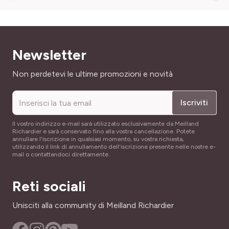
RUSTICITÀ
Poco rustica
Newsletter
Indirizzo email
Non perdetevi le ultime promozioni e novità
Iscriviti
Il vostro indirizzo e-mail sarà utilizzato esclusivamente da Meilland
Richardier e sarà conservato fino alla vostra cancellazione. Potete
annullare l'iscrizione in qualsiasi momento, su vostra richiesta,
utilizzando il link di annullamento dell'iscrizione presente nelle nostre e-
mail o contattandoci direttamente.
Reti sociali
Unisciti alla community di Meilland Richardier