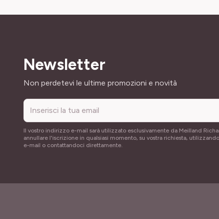
Newsletter
Indirizzo email
Non perdetevi le ultime promozioni e novità
Il vostro indirizzo e-mail sarà utilizzato esclusivamente da Meilland Richa
annullare l'iscrizione in qualsiasi momento, su vostra richiesta, utilizzando
e-mail o contattandoci direttamente.