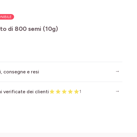
NIBILE
to di 800 semi (10g)
i, consegne e resi
 verificate dei clienti
1