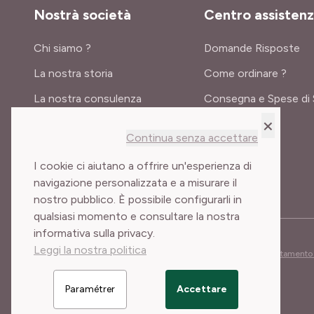
Nostrà società
Centro assisten
Chi siamo ?
Domande Risposte
La nostra storia
Come ordinare ?
La nostra consulenza
Consegna e Spese di 
×
Certificati e premi
Continua senza accettare
Meilland International
I cookie ci aiutano a offrire un'esperienza di
navigazione personalizzata e a misurare il
nostro pubblico. È possibile configurarli in
qualsiasi momento e consultare la nostra
informativa sulla privacy.
Leggi la nostra politica
Condizioni generali di vendita
Note legali
Cookies e trattamento 
Paramétrer
Accettare