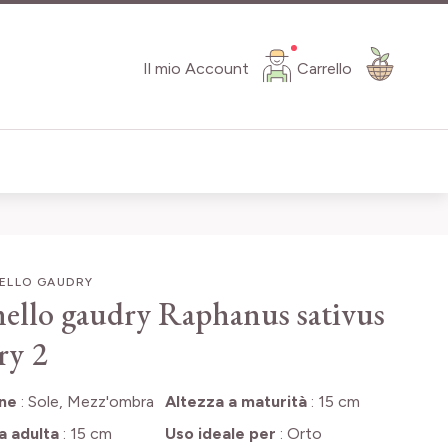
Il mio Account
Carrello
ELLO GAUDRY
ello gaudry
Raphanus sativus
ry 2
one
:
Sole, Mezz'ombra
Altezza a maturità
:
15 cm
a adulta
:
15 cm
Uso ideale per
:
Orto