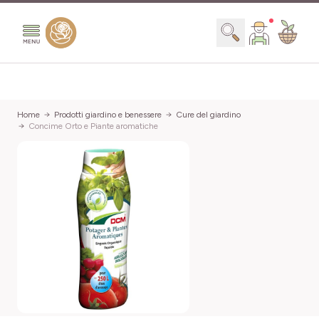
Salta al contenuto
Search
Home
Prodotti giardino e benessere
Cure del giardino
Concime Orto e Piante aromatiche