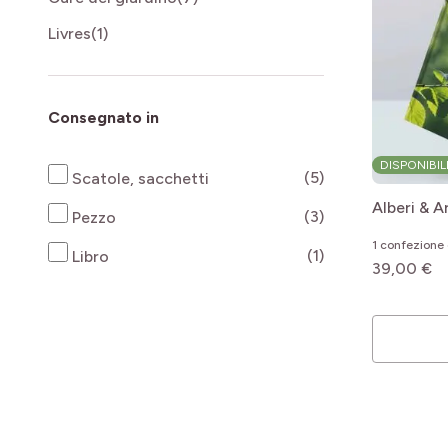
products available
Livres
(1)
Consegnato in
DISPONIBIL
products availab
(5)
Scatole, sacchetti
Alberi & A
products availab
(3)
Pezzo
1 confezione 
products availab
(1)
Libro
39,00 €