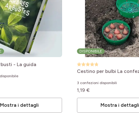
E
DISPONIBILE
le
rbusti - La guida
le
Cestino per bulbi La confe
disponibile
le
3 confezioni disponibili
1,19 €
Mostra i dettagli
Mostra i dettagl