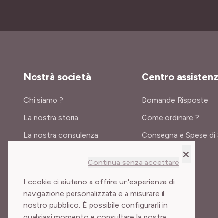
Nostrà società
Centro assisten
Chi siamo ?
Domande Risposte
La nostra storia
Come ordinare ?
La nostra consulenza
Consegna e Spese di 
×
Certificati e premi
Continua senza accettare
Meilland International
I cookie ci aiutano a offrire un'esperienza di
navigazione personalizzata e a misurare il
nostro pubblico. È possibile configurarli in
qualsiasi momento e consultare la nostra