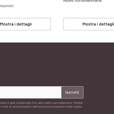
Abies nordmanniana
isponibili
Mostra i dettagli
Mostra i dettagl
Iscriviti
rdier e sarà conservato fino alla vostra cancellazione. Potete
 il link di annullamento dell'iscrizione presente nelle nostre