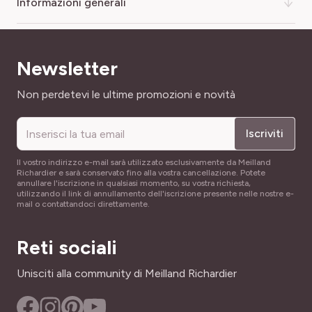
informazioni generali
Il concime liquido piante fiorite è un prodotto a base di
Newsletter
alghe marine e dona un nutrimento completo alle piante
(dalie, gerani, dipladenie, petunie, surfinie etc.) per
Indirizzo email
Non perdetevi le ultime promozioni e novità
garantire la crescita ed una fioritura abbondante e
duratura. Concime NF-U 42-001. Concime organo
Iscriviti
minerale NPK 3-2-5 con alghe. 3% azoto (N), 2% fosforo
(P2 O5), 5% potassio (K2O).
Il vostro indirizzo e-mail sarà utilizzato esclusivamente da Meilland
Richardier e sarà conservato fino alla vostra cancellazione. Potete
annullare l'iscrizione in qualsiasi momento, su vostra richiesta,
Cofezione in lingua francese.
utilizzando il link di annullamento dell'iscrizione presente nelle nostre e-
mail o contattandoci direttamente.
Reti sociali
Unisciti alla community di Meilland Richardier