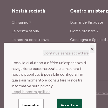
Nostrà società
Centro assisten
Chi siamo ?
Domande Risposte
La nostra storia
Come ordinare ?
La nostra consulenza
Consegna e Spese di 
×
Certificati e premi
Continua senza accettare
Meilland International
I cookie ci aiutano a offrire un'esperienza di
navigazione personalizzata e a misurare il
nostro pubblico. È possibile configurarli in
qualsiasi momento e consultare la nostra
informativa sulla privacy.
Leggi la nostra politica
Condizioni generali di vendita
Note legali
Cookies e trattamento 
Paramétrer
Accettare