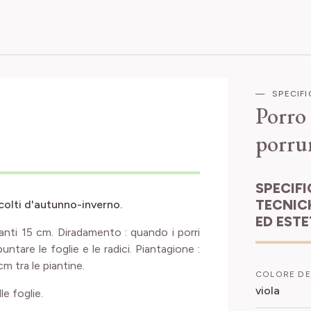
SPECIF
Porro
porru
SPECIFICHE
TECNIC
colti d'autunno-inverno.
ED EST
tanti 15 cm. Diradamento : quando i porri
untare le foglie e le radici. Piantagione :
cm tra le piantine.
COLORE DE
viola
le foglie.