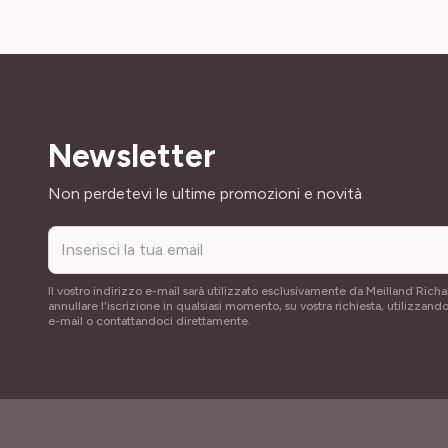
Newsletter
Indirizzo email
Non perdetevi le ultime promozioni e novità
Il vostro indirizzo e-mail sarà utilizzato esclusivamente da Meilland Richa
annullare l'iscrizione in qualsiasi momento, su vostra richiesta, utilizzando
e-mail o contattandoci direttamente.